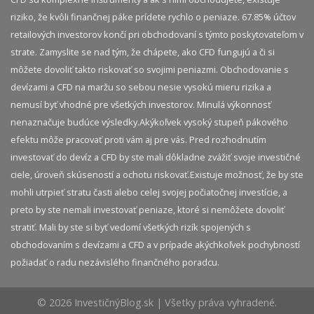
riziko, že kvôli finančnej páke prídete rychlo o peniaze. 67.85% účtov
retailových investorov končí pri obchodovaní s týmto poskytovateľom v
strate. Zamyslite se nad tým, že chápete, ako CFD fungujú a či si
môžete dovoliť takto riskovať so svojimi peniazmi. Obchodovanie s
devízami a CFD na maržu so sebou nesie vysokú mieru rizika a
nemusí byť vhodné pre všetkých investorov. Minulá výkonnosť
nenaznačuje budúce výsledky.​ Akýkoľvek vysoký stupeň pákového
efektu môže pracovať proti vám aj pre vás. Pred rozhodnutím
investovať do devíz a CFD by ste mali dôkladne zvážiť svoje investičné
ciele, úroveň skúseností a ochotu riskovať.​ Existuje možnosť, že by ste
mohli utrpieť stratu časti alebo celej svojej počiatočnej investície, a
preto by ste nemali investovať peniaze, ktoré si nemôžete dovoliť
stratiť. Mali by ste si byť vedomí všetkých rizík spojených s
obchodovaním s devízami a CFD a v prípade akýchkoľvek pochybností
požiadať o radu nezávislého finančného poradcu.
© 2026 InvestičnýBlog.sk | Všetky práva vyhradené.