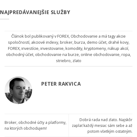
NAJPREDÁVANEJŠIE SLUŽBY
Článok bol publikovaný v
FOREX
,
Obchodovanie
a má tagy
akcie
spoločností
,
akciové indexy
,
broker
,
burza
,
demo účet
,
drahé kovy
,
FOREX
,
investície
,
investovanie
,
komodity
,
kryptomeny
,
nákup akcií
,
obchodný účet
,
obchodovanie na burze
,
online obchodovanie
,
ropa
,
striebro
,
zlato
PETER RAKVICA
Dobrá rada nad zlato. Najskôr
Broker, obchodné účty a platformy,
zaplať každý mesiac sám sebe a až
na ktorých obchodujem!
potom všetkým ostatným.