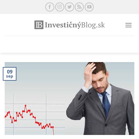
Preskočiť
na
obsah
09
sep