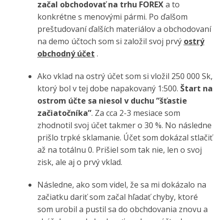
začal obchodovať na trhu FOREX
a to
konkrétne s menovými pármi. Po ďalšom
preštudovaní ďalších materiálov a obchodovaní
na demo účtoch som si založil svoj prvý
ostrý
obchodný účet
.
Ako vklad na ostrý účet som si vložil 250 000 Sk,
ktorý bol v tej dobe napakovaný 1:500.
Štart na
ostrom účte sa niesol v duchu ”šťastie
začiatočníka”
. Za cca 2-3 mesiace som
zhodnotil svoj účet takmer o 30 %. No následne
prišlo trpké sklamanie. Účet som dokázal stlačiť
až na totálnu 0. Prišiel som tak nie, len o svoj
zisk, ale aj o prvý vklad.
Následne, ako som videl, že sa mi dokázalo na
začiatku dariť som začal hľadať chyby, ktoré
som urobil a pustil sa do obchdovania znovu a