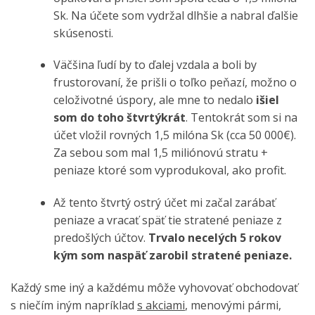
Sk. Na účete som vydržal dlhšie a nabral ďalšie
skúsenosti.
Väčšina ľudí by to ďalej vzdala a boli by
frustorovaní, že prišli o toľko peňazí, možno o
celoživotné úspory, ale mne to nedalo
išiel
som do toho štvrtýkrát
. Tentokrát som si na
účet vložil rovných 1,5 milóna Sk (cca 50 000€).
Za sebou som mal 1,5 miliónovú stratu +
peniaze ktoré som vyprodukoval, ako profit.
Až tento štvrtý ostrý účet mi začal zarábať
peniaze a vracať späť tie stratené peniaze z
predošlých účtov.
Trvalo necelých 5 rokov
kým som naspäť zarobil stratené peniaze.
Každý sme iný a každému môže vyhovovať obchodovať
s niečím iným napríklad
s akciami
, menovými pármi,