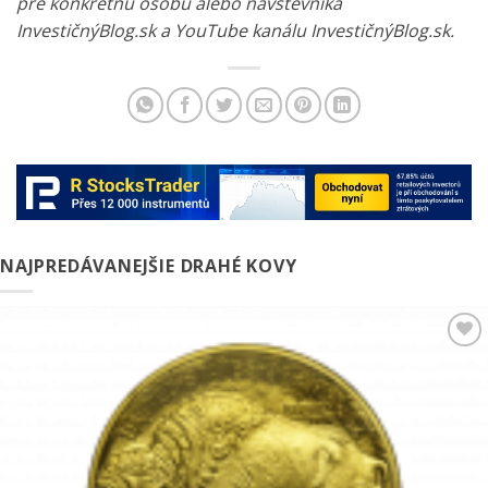
pre konkrétnu osobu alebo návštevníka
InvestičnýBlog.sk a YouTube kanálu InvestičnýBlog.sk.
NAJPREDÁVANEJŠIE DRAHÉ KOVY
Pridať k
obľúbeným