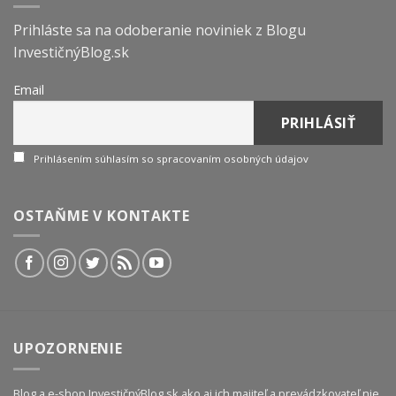
Prihláste sa na odoberanie noviniek z Blogu
InvestičnýBlog.sk
Email
Prihlásením súhlasím so spracovaním osobných údajov
OSTAŇME V KONTAKTE
UPOZORNENIE
Blog a e-shop InvestičnýBlog.sk ako aj ich majiteľ a prevádzkovateľ nie