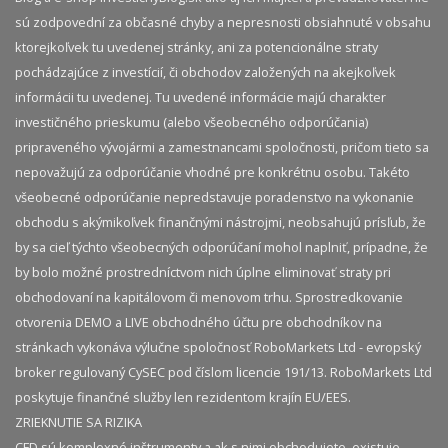
sú zodpovední za občasné chyby a nepresnosti obsiahnuté v obsahu
ktorejkoľvek tu uvedenej stránky, ani za potencionálne straty
pochádzajúce z investícií, či obchodov založených na akejkoľvek
informácii tu uvedenej. Tu uvedené informácie majú charakter
investičného prieskumu (alebo všeobecného odporúčania)
pripraveného vývojármi a zamestnancami spoločnosti, pričom tieto sa
nepovažujú za odporúčanie vhodné pre konkrétnu osobu. Takéto
všeobecné odporúčanie nepredstavuje poradenstvo na vykonanie
obchodu s akýmikoľvek finančnými nástrojmi, neobsahujú prísľub, že
by sa cieľ týchto všeobecných odporúčaní mohol naplniť, prípadne, že
by bolo možné prostredníctvom nich úplne eliminovať straty pri
obchodovaní na kapitálovom či menovom trhu. Sprostredkovanie
otvorenia DEMO a LIVE obchodného účtu pre obchodníkov na
stránkach vykonáva výlučne spoločnosť RoboMarkets Ltd - evropský
broker regulovaný CySEC pod číslom licencie 191/13. RoboMarkets Ltd
poskytuje finančné služby len rezidentom krajín EU/EES.
ZRIEKNUTIE SA RIZIKA
CFD sú komplexné inštrumenty a ak s nimi obchodujete, existuje