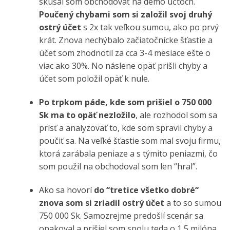
skúšal som obchodovať na demo účtoch.
Poučený chybami som si založil svoj druhý
ostrý účet
s 2x tak veľkou sumou, ako po prvý
krát. Znova nechýbalo začiatočnícke šťastie a
účet som zhodnotil za cca 3-4 mesiace ešte o
viac ako 30%. No náslene opäť prišli chyby a
účet som položil opäť k nule.
Po trpkom páde, kde som prišiel o 750 000
Sk ma to opäť nezložilo
, ale rozhodol som sa
prísť a analyzovať to, kde som spravil chyby a
poučiť sa. Na veľké šťastie som mal svoju firmu,
ktorá zarábala peniaze a s týmito peniazmi, čo
som použil na obchodoval som len “hral”.
Ako sa hovorí
do “tretice všetko dobré“
znova som si zriadil ostrý účet
a to so sumou
750 000 Sk. Samozrejme predošlí scenár sa
opakoval a prišiel som spolu teda o 1,5 milóna