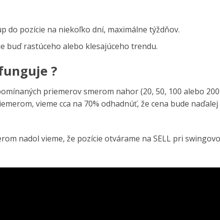
p do pozície na niekoľko dní, maximálne týždňov.
e buď rastúceho alebo klesajúceho trendu.
funguje ?
spomínaných priemerov smerom nahor (20, 50, 100 alebo 200
riemerom, vieme cca na 70% odhadnúť, že cena bude naďalej
erom nadol vieme, že pozície otvárame na SELL pri swingov