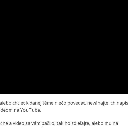
alebo chcieť k danej téme niečo povedať, neváhajte ich napí
videom na YouTube.
očné a video sa vám páčilo, tak ho zdieľajte, alebo mu na