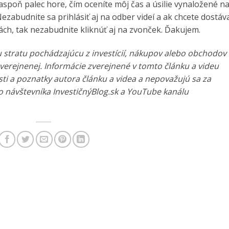
aspoň palec hore, čím oceníte môj čas a úsilie vynaložené n
ezabudnite sa prihlásiť aj na odber videí a ak chcete dostáv
ch, tak nezabudnite kliknúť aj na zvonček. Ďakujem.
u stratu pochádzajúcu z investícií, nákupov alebo obchodov
zverejnenej. Informácie zverejnené v tomto článku a videu
ti a poznatky autora článku a videa a nepovažujú sa za
 návštevníka InvestičnýBlog.sk a YouTube kanálu