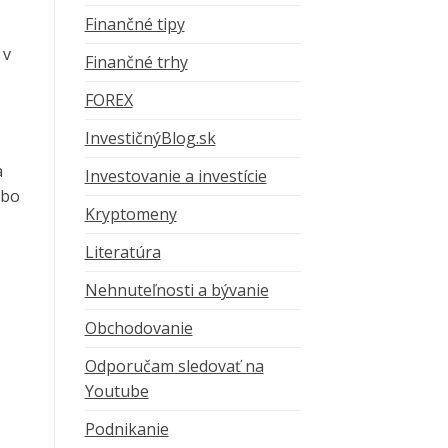
Finančné tipy
 v
Finančné trhy
FOREX
InvestičnýBlog.sk
a
Investovanie a investície
ebo
Kryptomeny
Literatúra
Nehnuteľnosti a bývanie
Obchodovanie
Odporučam sledovať na
Youtube
Podnikanie