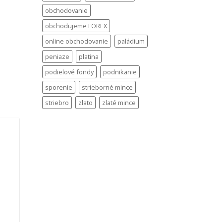
obchodovanie
obchodujeme FOREX
online obchodovanie
paládium
peniaze
platina
podielové fondy
podnikanie
sporenie
strieborné mince
striebro
zlato
zlaté mince