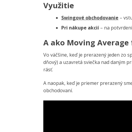
Využitie
Swingové
obchodovanie
– vstu
Pri nákupe akcií
– na potvrdeni
A ako Moving Average 
Vo väčšine, keď je prerazený jeden zo 
dňový) a uzavretá sviečka nad daným p
rásť.
A naopak, keď je priemer prerazený sm
obchodovaní.