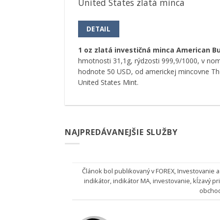
United States zlatá minca
DETAIL
1 oz zlatá investičná minca American Bu
hmotnosti 31,1g, rýdzosti 999,9/1000, v nom
hodnote 50 USD, od americkej mincovne Th
United States Mint.
NAJPREDÁVANEJŠIE SLUŽBY
Článok bol publikovaný v
FOREX
,
Investovanie a
indikátor
,
indikátor MA
,
investovanie
,
kĺzavý p
obcho