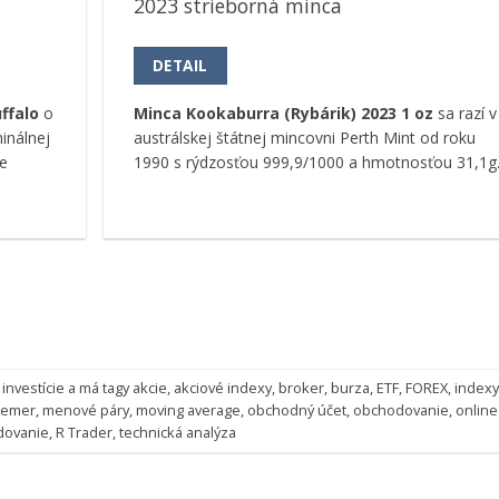
2023 strieborná minca
DETAIL
ffalo
o
Minca Kookaburra (Rybárik) 2023 1 oz
sa razí v
inálnej
austrálskej štátnej mincovni Perth Mint od roku
e
1990 s rýdzosťou 999,9/1000 a hmotnosťou 31,1g
 investície
a má tagy
akcie
,
akciové indexy
,
broker
,
burza
,
ETF
,
FOREX
,
index
riemer
,
menové páry
,
moving average
,
obchodný účet
,
obchodovanie
,
online
dovanie
,
R Trader
,
technická analýza