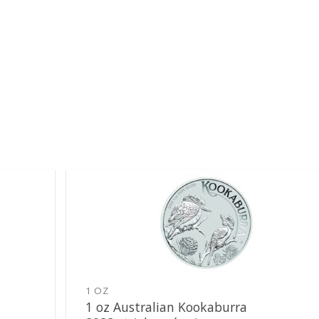
Pridať k
obľúbeným
1 OZ
1 oz Australian Kookaburra