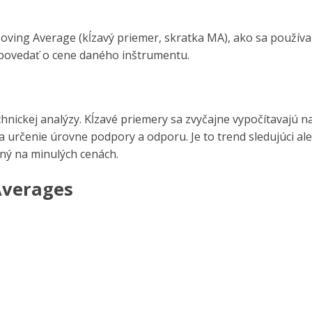
Moving Average (kĺzavý priemer, skratka MA), ako sa používa
 povedať o cene daného inštrumentu.
?
hnickej analýzy. Kĺzavé priemery sa zvyčajne vypočítavajú n
na určenie úrovne podpory a odporu. Je to trend sledujúci al
ený na minulých cenách.
Average
s