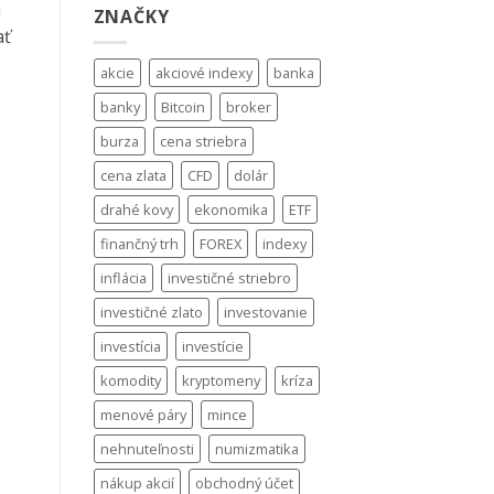
a
ZNAČKY
ať
akcie
akciové indexy
banka
banky
Bitcoin
broker
burza
cena striebra
cena zlata
CFD
dolár
drahé kovy
ekonomika
ETF
finančný trh
FOREX
indexy
inflácia
investičné striebro
investičné zlato
investovanie
investícia
investície
komodity
kryptomeny
kríza
menové páry
mince
nehnuteľnosti
numizmatika
nákup akcií
obchodný účet