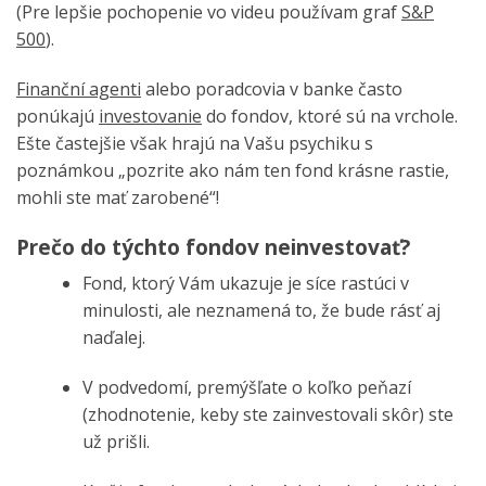
(Pre lepšie pochopenie vo videu používam graf
S&P
500
).
Finanční agenti
alebo poradcovia v banke často
ponúkajú
investovanie
do fondov, ktoré sú na vrchole.
Ešte častejšie však hrajú na Vašu psychiku s
poznámkou „pozrite ako nám ten fond krásne rastie,
mohli ste mať zarobené“!
Prečo do týchto fondov neinvestovať?
Fond, ktorý Vám ukazuje je síce rastúci v
minulosti, ale neznamená to, že bude rásť aj
naďalej.
V podvedomí, premýšľate o koľko peňazí
(zhodnotenie, keby ste zainvestovali skôr) ste
už prišli.