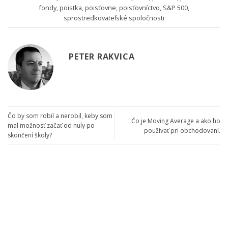
fondy
,
poistka
,
poisťovne
,
poisťovníctvo
,
S&P 500
,
sprostredkovateľské spoločnosti
PETER RAKVICA
Čo by som robil a nerobil, keby som
Čo je Moving Average a ako ho
mal možnosť začať od nuly po
používať pri obchodovaní.
skončení školy?