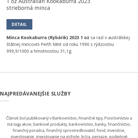
1 oz Australian Kookaburra 2023
strieborná minca
DETAIL
Minca Kookaburra (Rybárik) 2023 1 oz
sa razí v austrálskej
štátnej mincovni Perth Mint od roku 1990 s rýdzosťou
999,9/1000 a hmotnosťou 31,1g.
NAJPREDÁVANEJŠIE SLUŽBY
Článok bol publikovaný v
Bankovníctvo
,
Finančné tipy
,
Poisťovníctvo
a
má tagy
akcie
,
bankové produkty
,
bankovníctvo
,
banky
,
finančníctvo
,
finančný poradca
,
finančný sprostredkovateľ
,
fond
,
investície
,
investovanie
,
investovanie na vrchole
,
kríza
,
peniaze
,
podielové