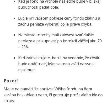
Keď je
fond
na vrchole následne bude v blízkej
budúcnosti padať dole.
Ľudia pri väčšom poklese ceny fondu zľaknú a
začnú peniaze vyberať, čo je práve chyba.
Namiesto toho by mali zainvestovať ďalšie
peniaze a prikupovať po korekcii väčšej ako 20
– 25%.
Keď zainvestujete, berte na vedomie, že chvíľu
bude opäť trvať, kým sa cena vráti na svoje
maximum.
Pozor!
Majte na pamäti, že správca Vášho fondu na ňom
zarába bez ohľadu na to, či generuje profit alebo ide do
straty.