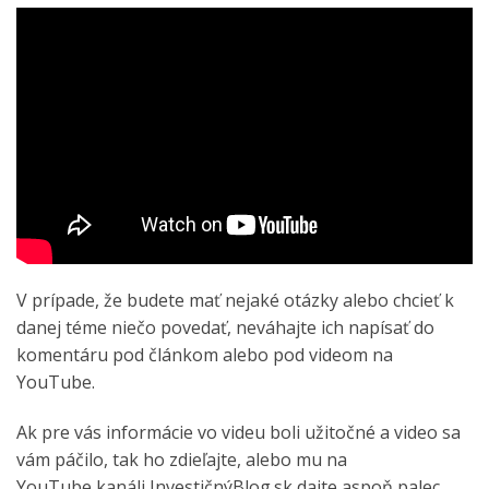
V prípade, že budete mať nejaké otázky alebo chcieť k
danej téme niečo povedať, neváhajte ich napísať do
komentáru pod článkom alebo pod videom na
YouTube.
Ak pre vás informácie vo videu boli užitočné a video sa
vám páčilo, tak ho zdieľajte, alebo mu na
YouTube
kanáli InvestičnýBlog.sk
dajte aspoň palec