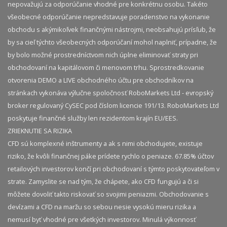
nepovažujú za odporúčanie vhodné pre konkrétnu osobu. Takéto
všeobecné odporúčanie nepredstavuje poradenstvo na vykonanie
obchodu s akýmikoľvek finančnými nástrojmi, neobsahujú prísľub, že
by sa cieľ týchto všeobecných odporúčaní mohol naplniť, prípadne, že
by bolo možné prostredníctvom nich úplne eliminovať straty pri
obchodovaní na kapitálovom či menovom trhu. Sprostredkovanie
otvorenia DEMO a LIVE obchodného účtu pre obchodníkov na
stránkach vykonáva výlučne spoločnosť RoboMarkets Ltd - evropský
broker regulovaný CySEC pod číslom licencie 191/13. RoboMarkets Ltd
poskytuje finančné služby len rezidentom krajín EU/EES.
ZRIEKNUTIE SA RIZIKA
CFD sú komplexné inštrumenty a ak s nimi obchodujete, existuje
riziko, že kvôli finančnej páke prídete rychlo o peniaze. 67.85% účtov
retailových investorov končí pri obchodovaní s týmto poskytovateľom v
strate. Zamyslite se nad tým, že chápete, ako CFD fungujú a či si
môžete dovoliť takto riskovať so svojimi peniazmi. Obchodovanie s
devízami a CFD na maržu so sebou nesie vysokú mieru rizika a
nemusí byť vhodné pre všetkých investorov. Minulá výkonnosť