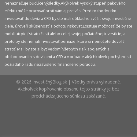
nenaznačuje budúce výsledky.​ Akýkoľvek vysoký stupeň pákového
efektu môže pracovať proti vám aj pre vás. Pred rozhodnutím
investovať do devíz a CFD by ste mali dôkladne zvážiť svoje investičné
ciele, úroveň skúseností a ochotu riskovať.​ Existuje možnosť, že by ste
mohli utrpieť stratu časti alebo celej svojej počiatočnej investície, a
preto by ste nemali investovať peniaze, ktoré si nemôžete dovoliť
stratiť. Mali by ste si byť vedomí všetkých rizík spojených s
obchodovaním s devízami a CFD a v prípade akýchkoľvek pochybností
požiadať o radu nezávislého finančného poradcu.
© 2026 InvestičnýBlog.sk | Všetky práva vyhradené.
Akékoľvek kopírovanie obsahu tejto stránky je bez
predchádzajúceho súhlasu zakázané.