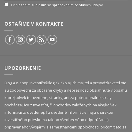
Prihlásením súhlasím so spracovaním osobných údajov
OSTAŇME V KONTAKTE
UPOZORNENIE
Blog a e-shop InvestičnýBlog.sk ako aj ich majiteľ a prevádzkovateľ nie
sú zodpovední za občasné chyby a nepresnosti obsiahnuté v obsahu
ktorejkoľvek tu uvedenej stránky, ani za potencionálne straty
pochádzajúce z investícií, či obchodov založených na akejkoľvek
informácii tu uvedenej. Tu uvedené informácie majú charakter
investičného prieskumu (alebo všeobecného odporúčania)
pripraveného vývojármi a zamestnancami spoločnosti, pričom tieto sa