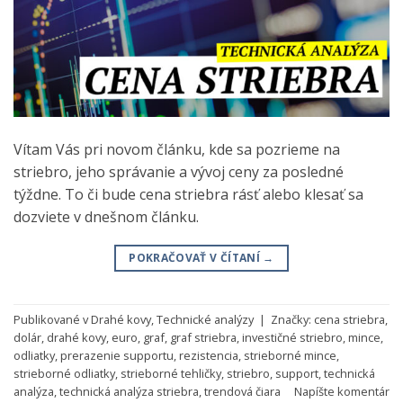
Vítam Vás pri novom článku, kde sa pozrieme na
striebro, jeho správanie a vývoj ceny za posledné
týždne. To či bude cena striebra rásť alebo klesať sa
dozviete v dnešnom článku.
POKRAČOVAŤ V ČÍTANÍ
→
Publikované v
Drahé kovy
,
Technické analýzy
|
Značky:
cena striebra
,
dolár
,
drahé kovy
,
euro
,
graf
,
graf striebra
,
investičné striebro
,
mince
,
odliatky
,
prerazenie supportu
,
rezistencia
,
strieborné mince
,
strieborné odliatky
,
strieborné tehličky
,
striebro
,
support
,
technická
analýza
,
technická analýza striebra
,
trendová čiara
Napíšte komentár