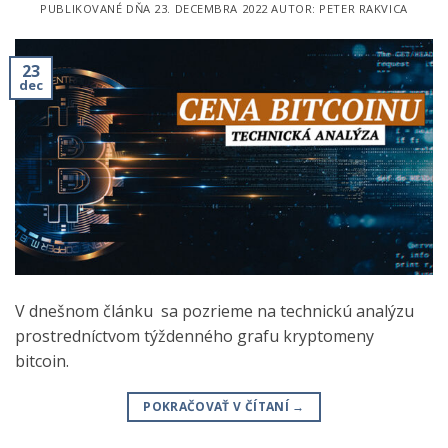
PUBLIKOVANÉ DŇA
23. DECEMBRA 2022
AUTOR:
PETER RAKVICA
23
dec
V dnešnom článku sa pozrieme na technickú analýzu
prostredníctvom týždenného grafu kryptomeny
bitcoin.
POKRAČOVAŤ V ČÍTANÍ
→