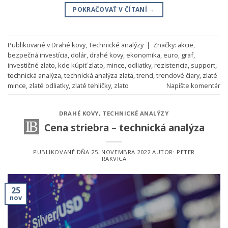
POKRAČOVAŤ V ČÍTANÍ
→
Publikované v
Drahé kovy
,
Technické analýzy
|
Značky:
akcie
,
bezpečná investícia
,
dolár
,
drahé kovy
,
ekonomika
,
euro
,
graf
,
investičné zlato
,
kde kúpiť zlato
,
mince
,
odliatky
,
rezistencia
,
support
,
technická analýza
,
technická analýza zlata
,
trend
,
trendové čiary
,
zlaté
mince
,
zlaté odliatky
,
zlaté tehličky
,
zlato
Napíšte komentár
DRAHÉ KOVY
,
TECHNICKÉ ANALÝZY
Cena striebra – technická analýza
PUBLIKOVANÉ DŇA
25. NOVEMBRA 2022
AUTOR:
PETER
RAKVICA
25
nov