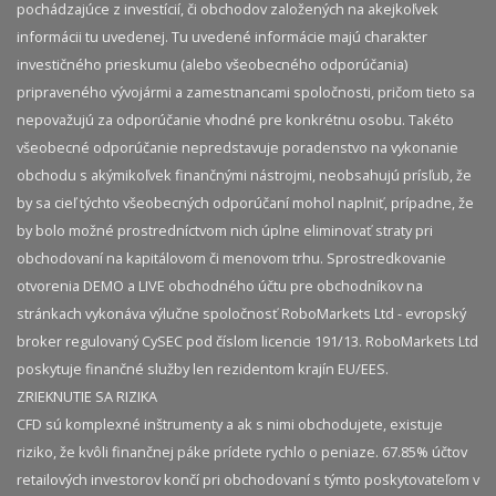
pochádzajúce z investícií, či obchodov založených na akejkoľvek
informácii tu uvedenej. Tu uvedené informácie majú charakter
investičného prieskumu (alebo všeobecného odporúčania)
pripraveného vývojármi a zamestnancami spoločnosti, pričom tieto sa
nepovažujú za odporúčanie vhodné pre konkrétnu osobu. Takéto
všeobecné odporúčanie nepredstavuje poradenstvo na vykonanie
obchodu s akýmikoľvek finančnými nástrojmi, neobsahujú prísľub, že
by sa cieľ týchto všeobecných odporúčaní mohol naplniť, prípadne, že
by bolo možné prostredníctvom nich úplne eliminovať straty pri
obchodovaní na kapitálovom či menovom trhu. Sprostredkovanie
otvorenia DEMO a LIVE obchodného účtu pre obchodníkov na
stránkach vykonáva výlučne spoločnosť RoboMarkets Ltd - evropský
broker regulovaný CySEC pod číslom licencie 191/13. RoboMarkets Ltd
poskytuje finančné služby len rezidentom krajín EU/EES.
ZRIEKNUTIE SA RIZIKA
CFD sú komplexné inštrumenty a ak s nimi obchodujete, existuje
riziko, že kvôli finančnej páke prídete rychlo o peniaze. 67.85% účtov
retailových investorov končí pri obchodovaní s týmto poskytovateľom v