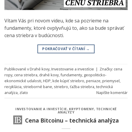
Vítam Vás pri novom videu, kde sa pozrieme na
fundamenty, ktoré ovplyvňujú to, ako sa bude správať
cena striebra v budúcnosti.
POKRAČOVAŤ V ČÍTANÍ
→
Publikované v
Drahé kovy
,
Investovanie a investície
|
Značky:
cena
ropy
,
cena striebra
,
drahé kovy
,
fundamenty
,
geopoliticko-
ekonomické udalosti
,
HDP
,
kde kúpiť striebro
,
peniaze
,
priemysel
,
recyklácia
,
strieborné bane
,
striebro
,
ťažba striebra
,
technická
analýza
,
zlato
Napíšte komentár
INVESTOVANIE A INVESTÍCIE
,
KRYPTOMENY
,
TECHNICKÉ
ANALÝZY
Cena Bitcoinu – technická analýza