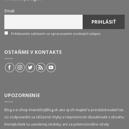
Email
Prihlásením súhlasím so spracovaním osobných údajov
OSTAŇME V KONTAKTE
UPOZORNENIE
Blog a e-shop InvestičnýBlog.sk ako aj ich majiteľ a prevádzkovateľ nie
sú zodpovední za občasné chyby a nepresnosti obsiahnuté v obsahu
ktorejkoľvek tu uvedenej stránky, ani za potencionálne straty