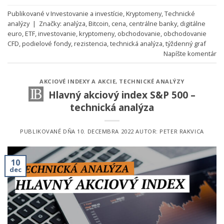
Publikované v
Investovanie a investície
,
Kryptomeny
,
Technické
analýzy
|
Značky:
analýza
,
Bitcoin
,
cena
,
centrálne banky
,
digitálne
euro
,
ETF
,
investovanie
,
kryptomeny
,
obchodovanie
,
obchodovanie
CFD
,
podielové fondy
,
rezistencia
,
technická analýza
,
týždenný graf
Napíšte komentár
AKCIOVÉ INDEXY A AKCIE
,
TECHNICKÉ ANALÝZY
Hlavný akciový index S&P 500 –
technická analýza
PUBLIKOVANÉ DŇA
10. DECEMBRA 2022
AUTOR:
PETER RAKVICA
10
dec