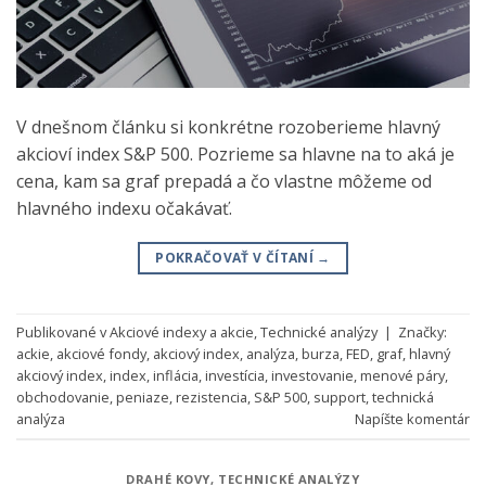
V dnešnom článku si konkrétne rozoberieme hlavný
akcioví index S&P 500. Pozrieme sa hlavne na to aká je
cena, kam sa graf prepadá a čo vlastne môžeme od
hlavného indexu očakávať.
POKRAČOVAŤ V ČÍTANÍ
→
Publikované v
Akciové indexy a akcie
,
Technické analýzy
|
Značky:
ackie
,
akciové fondy
,
akciový index
,
analýza
,
burza
,
FED
,
graf
,
hlavný
akciový index
,
index
,
inflácia
,
investícia
,
investovanie
,
menové páry
,
obchodovanie
,
peniaze
,
rezistencia
,
S&P 500
,
support
,
technická
analýza
Napíšte komentár
DRAHÉ KOVY
,
TECHNICKÉ ANALÝZY