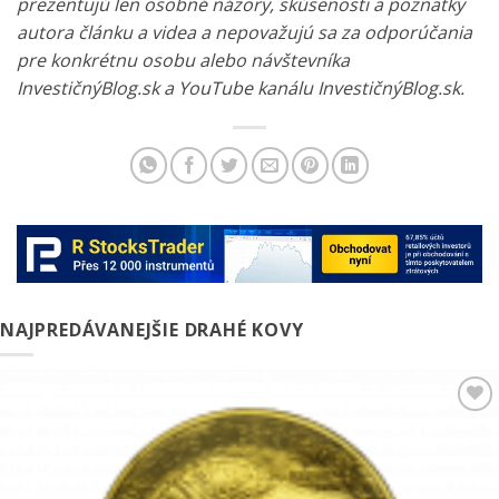
prezentujú len osobné názory, skúsenosti a poznatky
autora článku a videa a nepovažujú sa za odporúčania
pre konkrétnu osobu alebo návštevníka
InvestičnýBlog.sk a YouTube kanálu InvestičnýBlog.sk.
NAJPREDÁVANEJŠIE DRAHÉ KOVY
Pridať k
obľúbeným