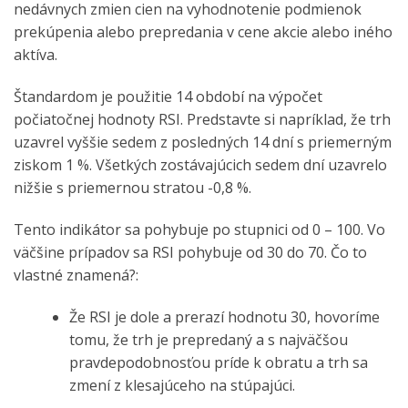
nedávnych zmien cien na vyhodnotenie podmienok
prekúpenia alebo prepredania v cene akcie alebo iného
aktíva.
Štandardom je použitie 14 období na výpočet
počiatočnej hodnoty RSI. Predstavte si napríklad, že trh
uzavrel vyššie sedem z posledných 14 dní s priemerným
ziskom 1 %. Všetkých zostávajúcich sedem dní uzavrelo
nižšie s priemernou stratou -0,8 %.
Tento indikátor sa pohybuje po stupnici od 0 – 100. Vo
väčšine prípadov sa RSI pohybuje od 30 do 70. Čo to
vlastné znamená?:
Že RSI je dole a prerazí hodnotu 30, hovoríme
tomu, že trh je prepredaný a s najväčšou
pravdepodobnosťou príde k obratu a trh sa
zmení z klesajúceho na stúpajúci.