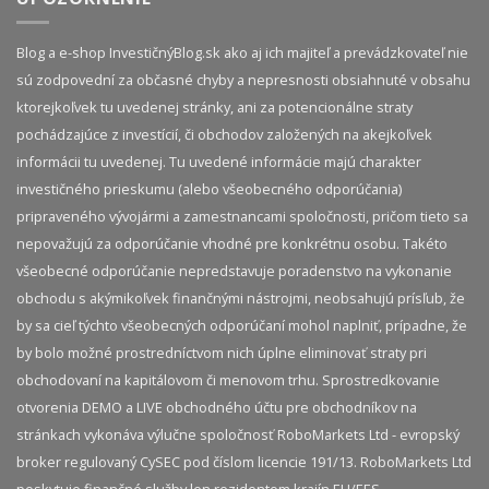
Blog a e-shop InvestičnýBlog.sk ako aj ich majiteľ a prevádzkovateľ nie
sú zodpovední za občasné chyby a nepresnosti obsiahnuté v obsahu
ktorejkoľvek tu uvedenej stránky, ani za potencionálne straty
pochádzajúce z investícií, či obchodov založených na akejkoľvek
informácii tu uvedenej. Tu uvedené informácie majú charakter
investičného prieskumu (alebo všeobecného odporúčania)
pripraveného vývojármi a zamestnancami spoločnosti, pričom tieto sa
nepovažujú za odporúčanie vhodné pre konkrétnu osobu. Takéto
všeobecné odporúčanie nepredstavuje poradenstvo na vykonanie
obchodu s akýmikoľvek finančnými nástrojmi, neobsahujú prísľub, že
by sa cieľ týchto všeobecných odporúčaní mohol naplniť, prípadne, že
by bolo možné prostredníctvom nich úplne eliminovať straty pri
obchodovaní na kapitálovom či menovom trhu. Sprostredkovanie
otvorenia DEMO a LIVE obchodného účtu pre obchodníkov na
stránkach vykonáva výlučne spoločnosť RoboMarkets Ltd - evropský
broker regulovaný CySEC pod číslom licencie 191/13. RoboMarkets Ltd
poskytuje finančné služby len rezidentom krajín EU/EES.