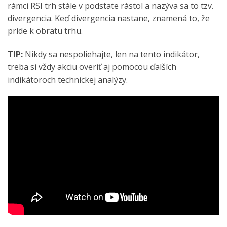
rámci RSI trh stále v podstate rástol a nazýva sa to tzv.
divergencia. Keď divergencia nastane, znamená to, že
príde k obratu trhu.
TIP:
Nikdy sa nespoliehajte, len na tento indikátor,
treba si vždy akciu overiť aj pomocou ďalších
indikátoroch technickej analýzy.