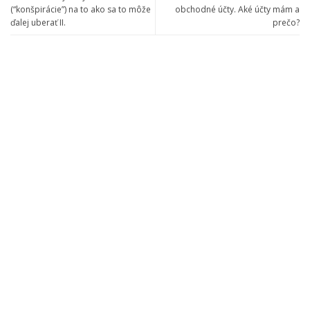
(“konšpirácie”) na to ako sa to môže
obchodné účty. Aké účty mám a
ďalej uberať II.
prečo?