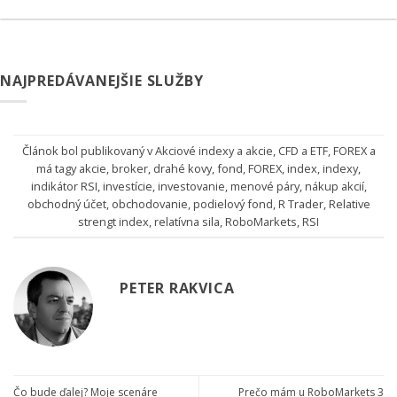
NAJPREDÁVANEJŠIE SLUŽBY
Článok bol publikovaný v
Akciové indexy a akcie
,
CFD a ETF
,
FOREX
a
má tagy
akcie
,
broker
,
drahé kovy
,
fond
,
FOREX
,
index
,
indexy
,
indikátor RSI
,
investície
,
investovanie
,
menové páry
,
nákup akcií
,
obchodný účet
,
obchodovanie
,
podielový fond
,
R Trader
,
Relative
strengt index
,
relatívna sila
,
RoboMarkets
,
RSI
PETER RAKVICA
Čo bude ďalej? Moje scenáre
Prečo mám u RoboMarkets 3