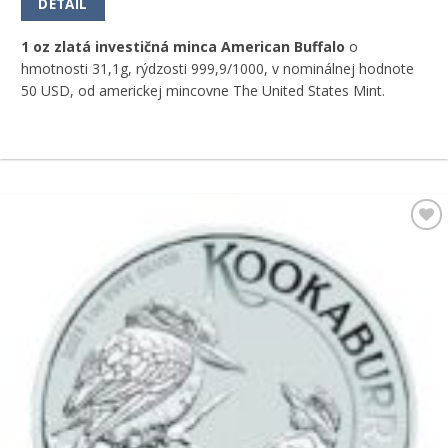
DETAIL
1 oz zlatá investičná minca American Buffalo
o
hmotnosti 31,1g, rýdzosti 999,9/1000, v nominálnej hodnote
50 USD, od americkej mincovne The United States Mint.
Pridať k
obľúbeným