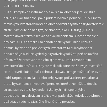
ZRIEKNUTIE SA RIZIKA
CFD sú komplexné inštrumenty a ak s nimi obchodujete, existuje
riziko, že kvôli finančnej páke prídete rychlo o peniaze. 67.85% účtov
retailových investorov končí pri obchodovaní s týmto poskytovateľom v
strate. Zamyslite se nad tým, že chápete, ako CFD fungujú a či si
môžete dovoliť takto riskovať so svojimi peniazmi. Obchodovanie s
devízami a CFD na maržu so sebou nesie vysokú mieru rizika a
nemusí byť vhodné pre všetkých investorov. Minulá výkonnosť
nenaznačuje budúce výsledky.​ Akýkoľvek vysoký stupeň pákového
efektu môže pracovať proti vám aj pre vás. Pred rozhodnutím
investovať do devíz a CFD by ste mali dôkladne zvážiť svoje investičné
ciele, úroveň skúseností a ochotu riskovať.​ Existuje možnosť, že by ste
mohli utrpieť stratu časti alebo celej svojej počiatočnej investície, a
preto by ste nemali investovať peniaze, ktoré si nemôžete dovoliť
stratiť. Mali by ste si byť vedomí všetkých rizík spojených s
obchodovaním s devízami a CFD a v prípade akýchkoľvek pochybností
požiadať o radu nezávislého finančného poradcu.