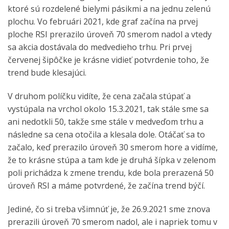
ktoré sú rozdelené bielymi pásikmi a na jednu zelenú
plochu. Vo februári 2021, kde graf začína na prvej
ploche RSI prerazilo úroveň 70 smerom nadol a vtedy
sa akcia dostávala do medvedieho trhu. Pri prvej
červenej šipôčke je krásne vidieť potvrdenie toho, že
trend bude klesajúci.
V druhom políčku vidíte, že cena začala stúpať a
vystúpala na vrchol okolo 15.3.2021, tak stále sme sa
ani nedotkli 50, takže sme stále v medveďom trhu a
následne sa cena otočila a klesala dole. Otáčať sa to
začalo, keď prerazilo úroveň 30 smerom hore a vidíme,
že to krásne stúpa a tam kde je druhá šípka v zelenom
poli prichádza k zmene trendu, kde bola prerazená 50
úroveň RSI a máme potvrdené, že začína trend býčí.
Jediné, čo si treba všimnúť je, že 26.9.2021 sme znova
prerazili úroveň 70 smerom nadol, ale i napriek tomu v