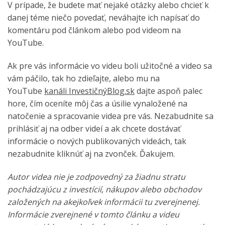
V prípade, že budete mať nejaké otázky alebo chcieť k
danej téme niečo povedať, neváhajte ich napísať do
komentáru pod článkom alebo pod videom na
YouTube.
Ak pre vás informácie vo videu boli užitočné a video sa
vám páčilo, tak ho zdieľajte, alebo mu na
YouTube
kanáli InvestičnýBlog.sk
dajte aspoň palec
hore, čím oceníte môj čas a úsilie vynaložené na
natočenie a spracovanie videa pre vás. Nezabudnite sa
prihlásiť aj na odber videí a ak chcete dostávať
informácie o nových publikovaných videách, tak
nezabudnite kliknúť aj na zvonček. Ďakujem.
Autor videa nie je zodpovedný za žiadnu stratu
pochádzajúcu z investícií, nákupov alebo obchodov
založených na akejkoľvek informácii tu zverejnenej.
Informácie zverejnené v tomto článku a videu