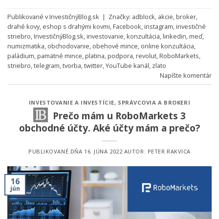
Publikované v
InvestičnýBlog.sk
|
Značky:
adblock
,
akcie
,
broker
,
drahé kovy
,
eshop s drahými kovmi
,
Facebook
,
instagram
,
investičné
striebro
,
InvestičnýBlog.sk
,
investovanie
,
konzultácia
,
linkedin
,
meď
,
numizmatika
,
obchodovanie
,
obehové mince
,
online konzultácia
,
paládium
,
pamätné mince
,
platina
,
podpora
,
revolut
,
RoboMarkets
,
striebro
,
telegram
,
tvorba
,
twitter
,
YouTube kanál
,
zlato
Napíšte komentár
INVESTOVANIE A INVESTÍCIE
,
SPRÁVCOVIA A BROKERI
Prečo mám u RoboMarkets 3
obchodné účty. Aké účty mám a prečo?
PUBLIKOVANÉ DŇA
16. JÚNA 2022
AUTOR:
PETER RAKVICA
16
jún