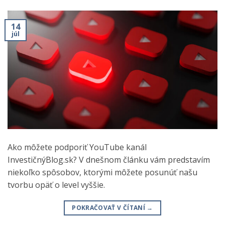
14
júl
Ako môžete podporiť YouTube kanál
InvestičnýBlog.sk? V dnešnom článku vám predstavím
niekoľko spôsobov, ktorými môžete posunúť našu
tvorbu opäť o level vyššie.
POKRAČOVAŤ V ČÍTANÍ
→