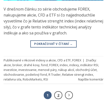
V dnešnom článku zo série obchodujeme FOREX,
nakupujeme akcie, CFD a ETF si čo najjednoduchšie
vysvetlíme čo je Relative strenght index (index relatívnej
sily), čo v grafe tento indikátor technickej analýzy
indikuje a ako sa používa v grafoch.
POKRAČOVAŤ V ČÍTANÍ
→
Publikované v
Akciové indexy a akcie
,
CFD a ETF
,
FOREX
|
Značky:
akcie
,
broker
,
drahé kovy
,
fond
,
FOREX
,
index
,
indexy
,
indikátor RSI
,
investície
,
investovanie
,
menové páry
,
nákup akcií
,
obchodný účet
,
obchodovanie
,
podielový fond
,
R Trader
,
Relative strengt index
,
relatívna sila
,
RoboMarkets
,
RSI
Napíšte komentár
1
2