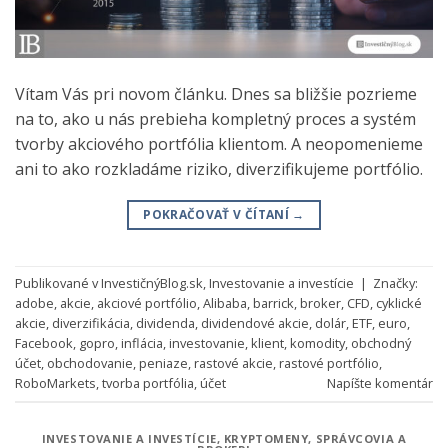
Vítam Vás pri novom článku. Dnes sa bližšie pozrieme
na to, ako u nás prebieha kompletný proces a systém
tvorby akciového portfólia klientom. A neopomenieme
ani to ako rozkladáme riziko, diverzifikujeme portfólio.
POKRAČOVAŤ V ČÍTANÍ
→
Publikované v
InvestičnýBlog.sk
,
Investovanie a investície
|
Značky:
adobe
,
akcie
,
akciové portfólio
,
Alibaba
,
barrick
,
broker
,
CFD
,
cyklické
akcie
,
diverzifikácia
,
dividenda
,
dividendové akcie
,
dolár
,
ETF
,
euro
,
Facebook
,
gopro
,
inflácia
,
investovanie
,
klient
,
komodity
,
obchodný
účet
,
obchodovanie
,
peniaze
,
rastové akcie
,
rastové portfólio
,
RoboMarkets
,
tvorba portfólia
,
účet
Napíšte komentár
INVESTOVANIE A INVESTÍCIE
,
KRYPTOMENY
,
SPRÁVCOVIA A