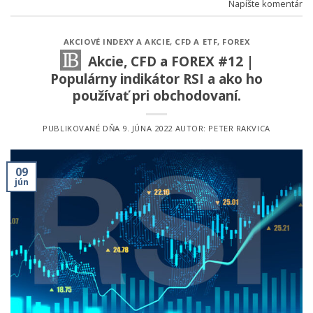
Napíšte komentár
AKCIOVÉ INDEXY A AKCIE
,
CFD A ETF
,
FOREX
Akcie, CFD a FOREX #12 |
Populárny indikátor RSI a ako ho
používať pri obchodovaní.
PUBLIKOVANÉ DŇA
9. JÚNA 2022
AUTOR:
PETER RAKVICA
09
jún