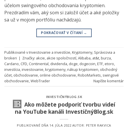
účelom swingového obchodovania kryptomien.
Prezdradím vám, aký som si založil účet a aké položky
sa už v mojom portfóliu nachádzajú.
POKRAČOVAŤ V ČÍTANÍ
→
Publikované v
Investovanie a investície
,
Kryptomeny
,
Správcovia a
brokeri
|
Značky:
akcie
,
akcie spoločností
,
Alibaba
,
at&t
,
burza
,
Cardano
,
CFD
,
Continental
,
dividenda
,
doge
,
dogecoin
,
ETF
,
etoro
,
investícia
,
investovanie
,
kryptomeny
,
nákup kryptomien
,
obchodný
účet
,
obchodovanie
,
online obchodovanie
,
RoboMarkets
,
swingové
obchodovanie
,
WebTrader
Napíšte komentár
INVESTIČNÝBLOG.SK
Ako môžete podporiť tvorbu videí
na YouTube kanáli InvestičnýBlog.sk
PUBLIKOVANÉ DŇA
14. JÚLA 2022
AUTOR:
PETER RAKVICA