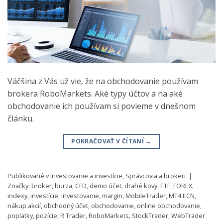
Väčšina z Vás už vie, že na obchodovanie používam
brokera RoboMarkets. Aké typy účtov a na aké
obchodovanie ich používam si povieme v dnešnom
článku.
POKRAČOVAŤ V ČÍTANÍ
→
Publikované v
Investovanie a investície
,
Správcovia a brokeri
|
Značky:
broker
,
burza
,
CFD
,
demo účet
,
drahé kovy
,
ETF
,
FOREX
,
indexy
,
investície
,
investovanie
,
margin
,
MobileTrader
,
MT4 ECN
,
nákup akcií
,
obchodný účet
,
obchodovanie
,
online obchodovanie
,
poplatky
,
pozície
,
R Trader
,
RoboMarkets
,
StockTrader
,
WebTrader