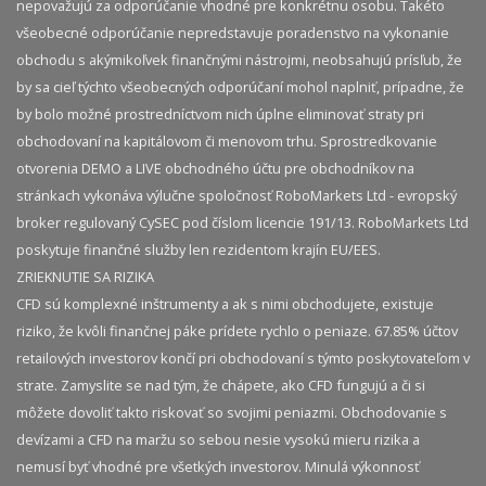
nepovažujú za odporúčanie vhodné pre konkrétnu osobu. Takéto
všeobecné odporúčanie nepredstavuje poradenstvo na vykonanie
obchodu s akýmikoľvek finančnými nástrojmi, neobsahujú prísľub, že
by sa cieľ týchto všeobecných odporúčaní mohol naplniť, prípadne, že
by bolo možné prostredníctvom nich úplne eliminovať straty pri
obchodovaní na kapitálovom či menovom trhu. Sprostredkovanie
otvorenia DEMO a LIVE obchodného účtu pre obchodníkov na
stránkach vykonáva výlučne spoločnosť RoboMarkets Ltd - evropský
broker regulovaný CySEC pod číslom licencie 191/13. RoboMarkets Ltd
poskytuje finančné služby len rezidentom krajín EU/EES.
ZRIEKNUTIE SA RIZIKA
CFD sú komplexné inštrumenty a ak s nimi obchodujete, existuje
riziko, že kvôli finančnej páke prídete rychlo o peniaze. 67.85% účtov
retailových investorov končí pri obchodovaní s týmto poskytovateľom v
strate. Zamyslite se nad tým, že chápete, ako CFD fungujú a či si
môžete dovoliť takto riskovať so svojimi peniazmi. Obchodovanie s
devízami a CFD na maržu so sebou nesie vysokú mieru rizika a
nemusí byť vhodné pre všetkých investorov. Minulá výkonnosť