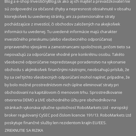
Blog a e-shop InvestičnýBlog.sk ako aj ich majiteľ a prevádzkovateľ nie
sú zodpovední za občasné chyby a nepresnosti obsiahnuté v obsahu
ktorejkoľvek tu uvedenej stránky, ani za potencionálne straty
pochádzajúce z investícií, či obchodov založených na akejkoľvek
informácii tu uvedenej. Tu uvedené informácie majú charakter
investičného prieskumu (alebo všeobecného odporúčania)
pripraveného vývojármi a zamestnancami spoločnosti, pričom tieto sa
nepovažujú za odporúčanie vhodné pre konkrétnu osobu. Takéto
všeobecné odporúčanie nepredstavuje poradenstvo na vykonanie
obchodu s akýmikoľvek finančnými nástrojmi, neobsahujú prísľub, že
by sa cieľ týchto všeobecných odporúčaní mohol naplniť, prípadne, že
by bolo možné prostredníctvom nich úplne eliminovať straty pri
obchodovaní na kapitálovom či menovom trhu. Sprostredkovanie
otvorenia DEMO a LIVE obchodného účtu pre obchodníkov na
stránkach vykonáva výlučne spoločnosť RoboMarkets Ltd - evropský
broker regulovaný CySEC pod číslom licencie 191/13. RoboMarkets Ltd
poskytuje finančné služby len rezidentom krajín EU/EES.
ZRIEKNUTIE SA RIZIKA