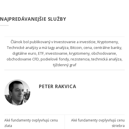
NAJPREDÁVANEJŠIE SLUŽBY
Článok bol publikovaný v
Investovanie a investície
,
Kryptomeny
,
Technické analýzy
a má tagy
analýza
,
Bitcoin
,
cena
,
centrálne banky
,
digitálne euro
,
ETF
,
investovanie
,
kryptomeny
,
obchodovanie
,
obchodovanie CFD
,
podielové fondy
,
rezistencia
,
technická analýza
,
týždenný graf
PETER RAKVICA
Aké fundamenty ovplyvňujú cenu
Aké fundamenty ovplyvňujú cenu
zlata
striebra