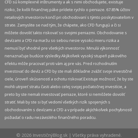
CFD sú komplexné inštrumenty a ak s nimi obchodujete, existuje
riziko, že kvôli finančnej páke prídete rychlo o peniaze. 67.85% účtov
retailových investorov končí pri obchodovaní s týmto poskytovateľom v
strate. Zamyslite se nad tým, že chápete, ako CFD fungujú a či si
môžete dovoliť takto riskovať so svojimi peniazmi. Obchodovanie s
devízami a CFD na maržu so sebou nesie vysokú mieru rizika a
nemusí byť vhodné pre všetkých investorov. Minulá výkonnosť
nenaznačuje budúce výsledky.​ Akýkoľvek vysoký stupeň pákového
efektu môže pracovať proti vám aj pre vás. Pred rozhodnutím
investovať do devíz a CFD by ste mali dôkladne zvážiť svoje investičné
ciele, úroveň skúseností a ochotu riskovať.​ Existuje možnosť, že by ste
mohli utrpieť stratu časti alebo celej svojej počiatočnej investície, a
preto by ste nemali investovať peniaze, ktoré si nemôžete dovoliť
stratiť. Mali by ste si byť vedomí všetkých rizík spojených s
obchodovaním s devízami a CFD a v prípade akýchkoľvek pochybností
požiadať o radu nezávislého finančného poradcu.
© 2026 InvestičnýBlog.sk | Všetky práva vyhradené.