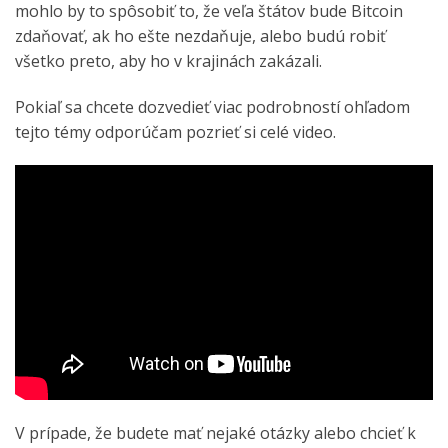
mohlo by to spôsobiť to, že veľa štátov bude Bitcoin
zdaňovať, ak ho ešte nezdaňuje, alebo budú robiť
všetko preto, aby ho v krajinách zakázali.
Pokiaľ sa chcete dozvedieť viac podrobností ohľadom
tejto témy odporúčam pozrieť si celé video.
V prípade, že budete mať nejaké otázky alebo chcieť k