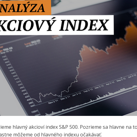
eme hlavný akcioví index S&P 500. Pozrieme sa hlavne na t
vlastne môžeme od hlavného indexu očakávať.