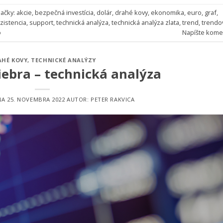
ačky:
akcie
,
bezpečná investícia
,
dolár
,
drahé kovy
,
ekonomika
,
euro
,
graf
,
zistencia
,
support
,
technická analýza
,
technická analýza zlata
,
trend
,
trendo
o
Napíšte kome
AHÉ KOVY
,
TECHNICKÉ ANALÝZY
iebra – technická analýza
ŇA
25. NOVEMBRA 2022
AUTOR:
PETER RAKVICA