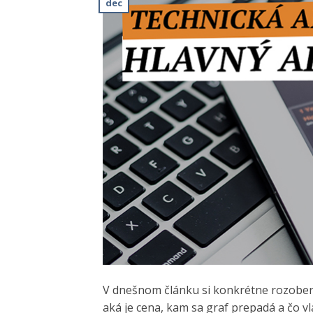
dec
V dnešnom článku si konkrétne rozoberi
aká je cena, kam sa graf prepadá a čo 