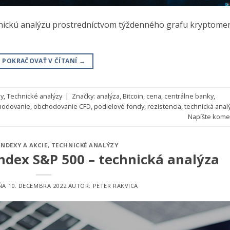
nickú analýzu prostredníctvom týždenného grafu kryptome
POKRAČOVAŤ V ČÍTANÍ
→
y
,
Technické analýzy
|
Značky:
analýza
,
Bitcoin
,
cena
,
centrálne banky
,
hodovanie
,
obchodovanie CFD
,
podielové fondy
,
rezistencia
,
technická anal
Napíšte kome
INDEXY A AKCIE
,
TECHNICKÉ ANALÝZY
ndex S&P 500 – technická analýza
DŇA
10. DECEMBRA 2022
AUTOR:
PETER RAKVICA