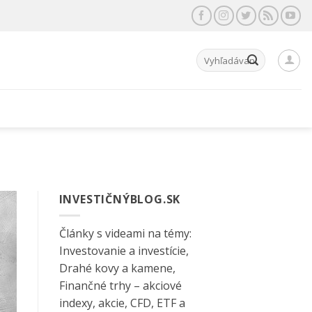
Hľadať:
INVESTIČNÝBLOG.SK
Články s videami na témy:
Investovanie a investície,
Drahé kovy a kamene,
Finančné trhy – akciové
indexy, akcie, CFD, ETF a