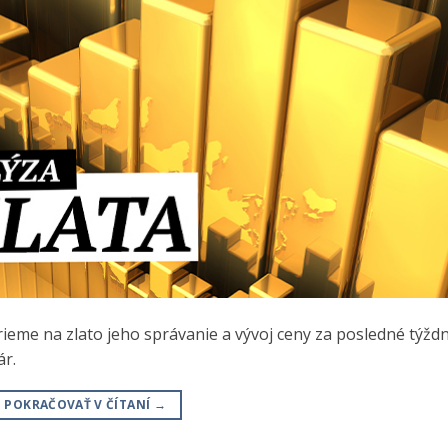
ieme na zlato jeho správanie a vývoj ceny za posledné týždn
ár.
POKRAČOVAŤ V ČÍTANÍ
→