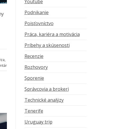
Youtube
Podnikanie
ny
Poisťovníctvo
Práca, kariéra a motivácia
Príbehy a skúsenosti
Recenzie
ýza
,
ntár
Rozhovory
Sporenie
Správcovia a brokeri
Technické analýzy
Tenerife
Uruguay trip