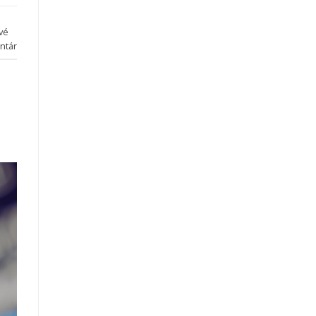
vé
ntár