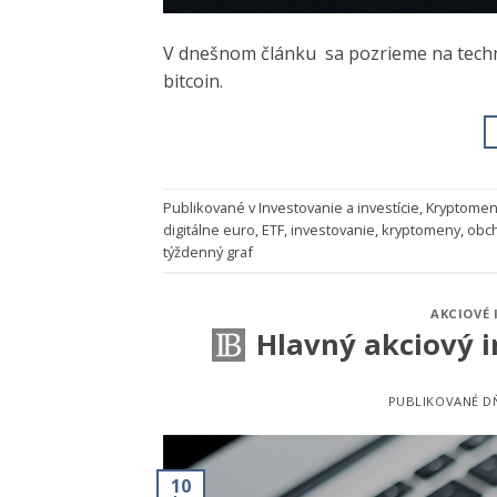
V dnešnom článku sa pozrieme na tech
bitcoin.
Publikované v
Investovanie a investície
,
Kryptomen
digitálne euro
,
ETF
,
investovanie
,
kryptomeny
,
obc
týždenný graf
AKCIOVÉ 
Hlavný akciový i
PUBLIKOVANÉ 
10