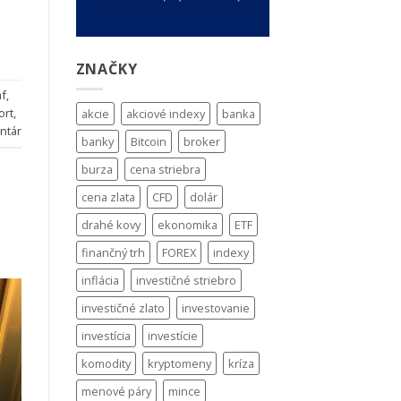
ZNAČKY
af
,
ort
,
akcie
akciové indexy
banka
ntár
banky
Bitcoin
broker
burza
cena striebra
cena zlata
CFD
dolár
drahé kovy
ekonomika
ETF
finančný trh
FOREX
indexy
inflácia
investičné striebro
investičné zlato
investovanie
investícia
investície
komodity
kryptomeny
kríza
menové páry
mince