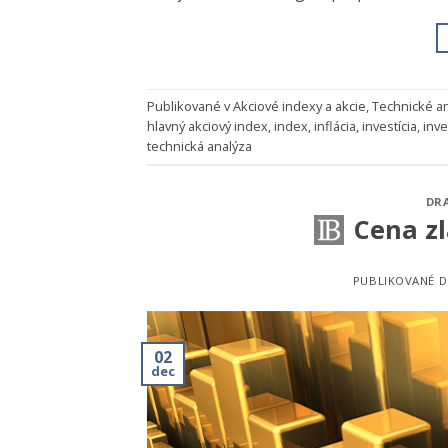
Publikované v
Akciové indexy a akcie
,
Technické a
hlavný akciový index
,
index
,
inflácia
,
investícia
,
inv
technická analýza
DR
Cena zl
PUBLIKOVANÉ 
02
dec