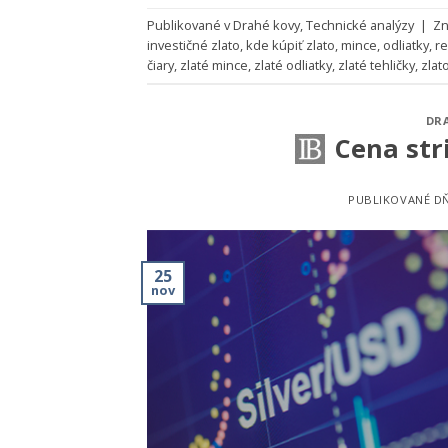
Publikované v
Drahé kovy
,
Technické analýzy
|
Zn
investičné zlato
,
kde kúpiť zlato
,
mince
,
odliatky
,
re
čiary
,
zlaté mince
,
zlaté odliatky
,
zlaté tehličky
,
zlat
DR
Cena str
PUBLIKOVANÉ D
25
nov