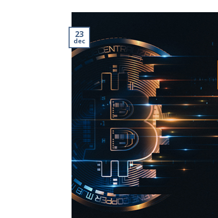
23
dec