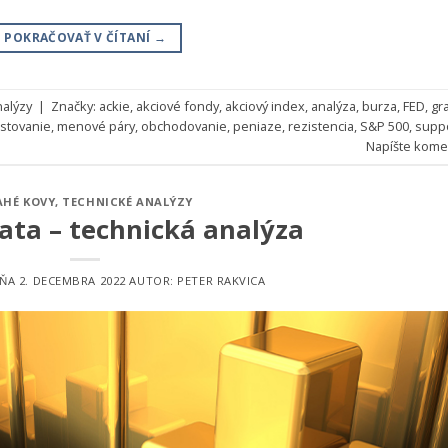
POKRAČOVAŤ V ČÍTANÍ
→
nalýzy
|
Značky:
ackie
,
akciové fondy
,
akciový index
,
analýza
,
burza
,
FED
,
gr
estovanie
,
menové páry
,
obchodovanie
,
peniaze
,
rezistencia
,
S&P 500
,
supp
Napíšte kome
AHÉ KOVY
,
TECHNICKÉ ANALÝZY
ata – technická analýza
DŇA
2. DECEMBRA 2022
AUTOR:
PETER RAKVICA