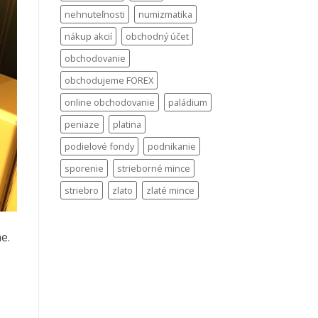
nehnuteľnosti
numizmatika
nákup akcií
obchodný účet
obchodovanie
obchodujeme FOREX
online obchodovanie
paládium
peniaze
platina
podielové fondy
podnikanie
sporenie
strieborné mince
striebro
zlato
zlaté mince
e.