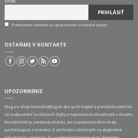
Email
Prihlásením súhlasím so spracovaním osobných údajov
OSTAŇME V KONTAKTE
UPOZORNENIE
Blog a e-shop InvestičnýBlog.sk ako aj ich majiteľ a prevádzkovateľ nie
sú zodpovední za občasné chyby a nepresnosti obsiahnuté v obsahu
ktorejkoľvek tu uvedenej stránky, ani za potencionálne straty
pochádzajúce z investícií, či obchodov založených na akejkoľvek
informácii tu uvedenej. Tu uvedené informácie majú charakter