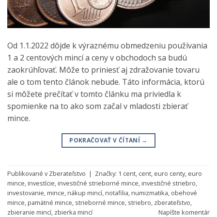
Od 1.1.2022 dôjde k výraznému obmedzeniu používania
1 a 2 centových mincí a ceny v obchodoch sa budú
zaokrúhľovať. Môže to priniesť aj zdražovanie tovaru
ale o tom tento článok nebude. Táto informácia, ktorú
si môžete prečítať v tomto článku ma priviedla k
spomienke na to ako som začal v mladosti zbierať
mince.
POKRAČOVAŤ V ČÍTANÍ
→
Publikované v
Zberateľstvo
|
Značky:
1 cent
,
cent
,
euro centy
,
euro
mince
,
investície
,
investičné strieborné mince
,
investičné striebro
,
investovanie
,
mince
,
nákup mincí
,
notafilia
,
numizmatika
,
obehové
mince
,
pamätné mince
,
strieborné mince
,
striebro
,
zberateľstvo
,
zbieranie mincí
,
zbierka mincí
Napíšte komentár