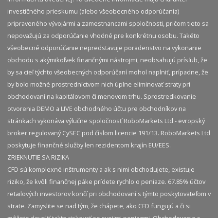
investičného prieskumu (alebo všeobecného odporúčania)
pripraveného vývojármi a zamestnancami spoločnosti, pričom tieto sa
nepovažujú za odporúčanie vhodné pre konkrétnu osobu. Takéto
všeobecné odporúčanie nepredstavuje poradenstvo na vykonanie
obchodu s akýmikoľvek finančnými nástrojmi, neobsahujú prísľub, že
by sa cieľ týchto všeobecných odporúčaní mohol naplniť, prípadne, že
by bolo možné prostredníctvom nich úplne eliminovať straty pri
obchodovaní na kapitálovom či menovom trhu. Sprostredkovanie
otvorenia DEMO a LIVE obchodného účtu pre obchodníkov na
stránkach vykonáva výlučne spoločnosť RoboMarkets Ltd - evropský
broker regulovaný CySEC pod číslom licencie 191/13. RoboMarkets Ltd
poskytuje finančné služby len rezidentom krajín EU/EES.
ZRIEKNUTIE SA RIZIKA
CFD sú komplexné inštrumenty a ak s nimi obchodujete, existuje
riziko, že kvôli finančnej páke prídete rychlo o peniaze. 67.85% účtov
retailových investorov končí pri obchodovaní s týmto poskytovateľom v
strate. Zamyslite se nad tým, že chápete, ako CFD fungujú a či si
môžete dovoliť takto riskovať so svojimi peniazmi. Obchodovanie s