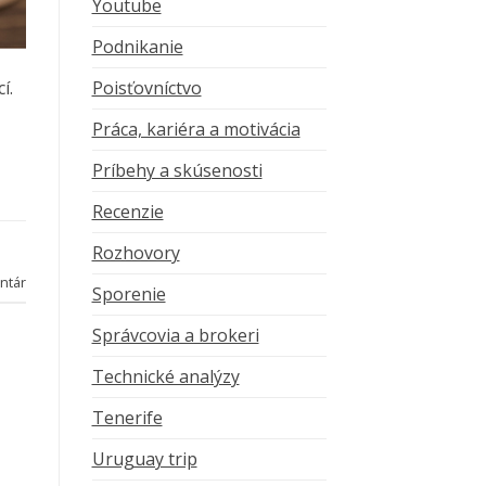
Youtube
Podnikanie
Poisťovníctvo
í.
Práca, kariéra a motivácia
Príbehy a skúsenosti
Recenzie
Rozhovory
ntár
Sporenie
Správcovia a brokeri
Technické analýzy
Tenerife
Uruguay trip