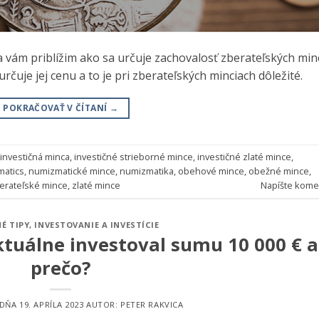
ám priblížim ako sa určuje zachovalosť zberateľských minc
čuje jej cenu a to je pri zberateľských minciach dôležité.
POKRAČOVAŤ V ČÍTANÍ
→
investičná minca
,
investičné strieborné mince
,
investičné zlaté mince
,
atics
,
numizmatické mince
,
numizmatika
,
obehové mince
,
obežné mince
,
erateľské mince
,
zlaté mince
Napíšte kome
É TIPY
,
INVESTOVANIE A INVESTÍCIE
tuálne investoval sumu 10 000 € a
prečo?
 DŇA
19. APRÍLA 2023
AUTOR:
PETER RAKVICA