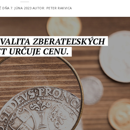
É DŇA
7. JÚNA 2023
AUTOR:
PETER RAKVICA