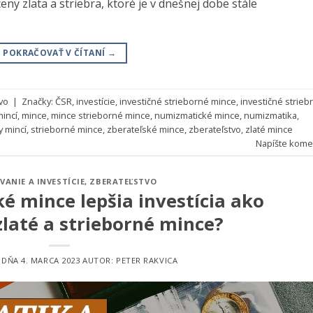
y zlata a striebra, ktoré je v dnešnej dobe stále
POKRAČOVAŤ V ČÍTANÍ
→
vo
|
Značky:
ČSR
,
investície
,
investičné strieborné mince
,
investičné strieb
incí
,
mince
,
mince strieborné mince
,
numizmatické mince
,
numizmatika
,
y mincí
,
strieborné mince
,
zberateľské mince
,
zberateľstvo
,
zlaté mince
Napíšte kome
VANIE A INVESTÍCIE
,
ZBERATEĽSTVO
ké mince lepšia investícia ako
zlaté a strieborné mince?
 DŇA
4. MARCA 2023
AUTOR:
PETER RAKVICA