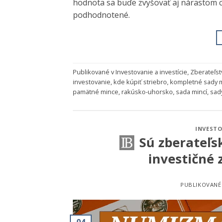
hodnota sa buďe zvyšovať aj nárastom cen
podhodnotené.
Publikované v
Investovanie a investície
,
Zberateľst
investovanie
,
kde kúpiť striebro
,
kompletné sady m
pamätné mince
,
rakúsko-uhorsko
,
sada mincí
,
sad
INVESTO
Sú zberateľs
investičné 
PUBLIKOVANÉ