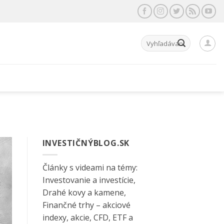
Hľadať:
INVESTIČNÝBLOG.SK
Články s videami na témy:
Investovanie a investície,
Drahé kovy a kamene,
Finančné trhy – akciové
indexy, akcie, CFD, ETF a