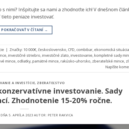
o s nimi? Inšpitujte sa nami a zhodnoťte ich! V dnešnom člá
 tieto peniaze investovať.
POKRAČOVAŤ V ČÍTANÍ
→
cie
|
Značky:
10 000€
,
československo
,
CFD
,
combibar
,
ekonomická situácia
ince
,
investičné striebro
,
investičné zlato
,
investovanie
,
kompletné sady min
vé mince
,
odliatky
,
pamätné mince
,
rakúsko-uhorsko
,
zberateľské mince
,
z
Napíšte kome
VANIE A INVESTÍCIE
,
ZBERATEĽSTVO
onzervatívne investovanie. Sady
cí. Zhodnotenie 15-20% ročne.
É DŇA
5. APRÍLA 2023
AUTOR:
PETER RAKVICA