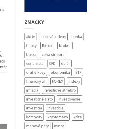
nku
ZNAČKY
akcie
akciové indexy
banka
banky
Bitcoin
broker
,
burza
cena striebra
cí
,
lato
cena zlata
CFD
dolár
ntár
drahé kovy
ekonomika
ETF
finančný trh
FOREX
indexy
inflácia
investičné striebro
investičné zlato
investovanie
investícia
investície
komodity
kryptomeny
kríza
menové páry
mince