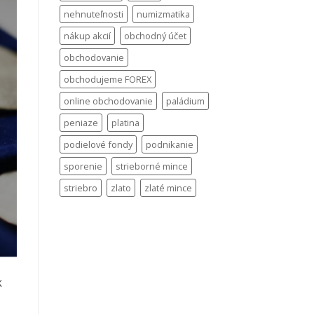
nehnuteľnosti
numizmatika
nákup akcií
obchodný účet
obchodovanie
obchodujeme FOREX
online obchodovanie
paládium
peniaze
platina
podielové fondy
podnikanie
sporenie
strieborné mince
striebro
zlato
zlaté mince
k