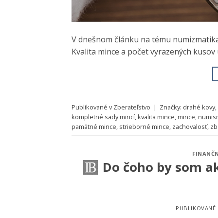
V dnešnom článku na tému numizmatika v
Kvalita mince a počet vyrazených kusov ur
Publikované v
Zberateľstvo
|
Značky:
drahé kovy
,
kompletné sady mincí
,
kvalita mince
,
mince
,
numism
pamätné mince
,
strieborné mince
,
zachovalosť
,
zb
FINANČN
Do čoho by som ak
PUBLIKOVANÉ