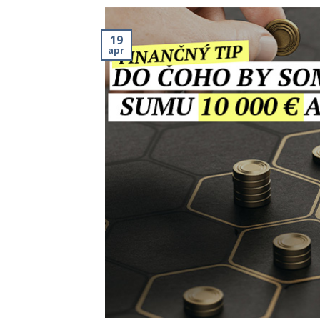
19
apr