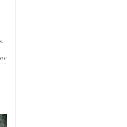
ro
,
ntár