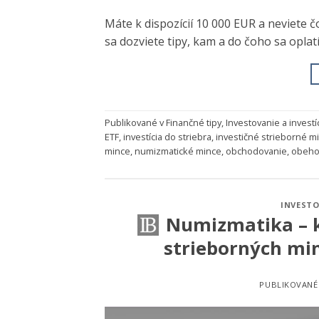
Máte k dispozícií 10 000 EUR a neviete č
sa dozviete tipy, kam a do čoho sa oplatí
Publikované v
Finančné tipy
,
Investovanie a investí
ETF
,
investícia do striebra
,
investičné strieborné m
mince
,
numizmatické mince
,
obchodovanie
,
obeho
INVESTO
Numizmatika – k
strieborných min
PUBLIKOVAN