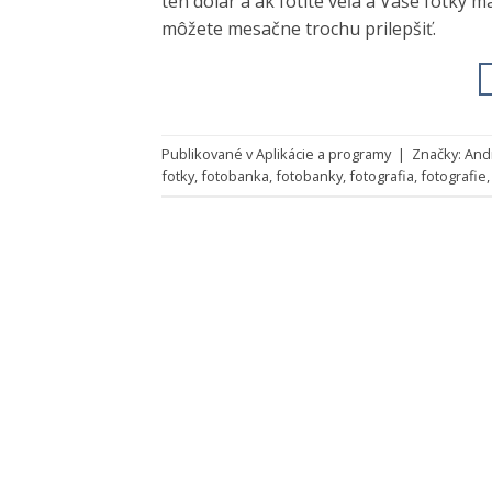
ten dolár a ak fotíte veľa a Vaše fotky 
môžete mesačne trochu prilepšiť.
Publikované v
Aplikácie a programy
|
Značky:
And
fotky
,
fotobanka
,
fotobanky
,
fotografia
,
fotografie