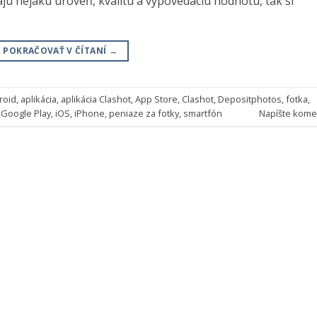
majú nejakú úroveň, kvalitu a vypovedaciu hodnotu, tak si
POKRAČOVAŤ V ČÍTANÍ
→
roid
,
aplikácia
,
aplikácia Clashot
,
App Store
,
Clashot
,
Depositphotos
,
fotka
,
,
Google Play
,
iOS
,
iPhone
,
peniaze za fotky
,
smartfón
Napíšte kome