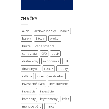
ZNAČKY
akcie
akciové indexy
banka
banky
Bitcoin
broker
burza
cena striebra
cena zlata
CFD
dolár
drahé kovy
ekonomika
ETF
finančný trh
FOREX
indexy
inflácia
investičné striebro
investičné zlato
investovanie
investícia
investície
komodity
kryptomeny
kríza
menové páry
mince