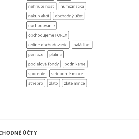
nehnuteľnosti
numizmatika
nákup akcií
obchodný účet
obchodovanie
obchodujeme FOREX
online obchodovanie
paládium
peniaze
platina
podielové fondy
podnikanie
sporenie
strieborné mince
striebro
zlato
zlaté mince
CHODNÉ ÚČTY