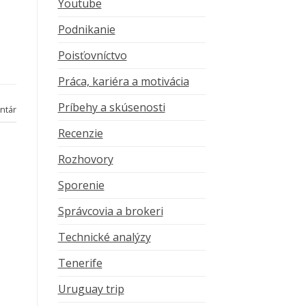
Youtube
Podnikanie
Poisťovníctvo
Práca, kariéra a motivácia
Príbehy a skúsenosti
ntár
Recenzie
Rozhovory
Sporenie
Správcovia a brokeri
Technické analýzy
Tenerife
Uruguay trip