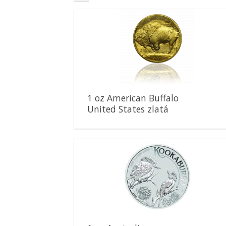
Pridať k
obľúbeným
1 oz American Buffalo
United States zlatá
minca
Pridať k
obľúbeným