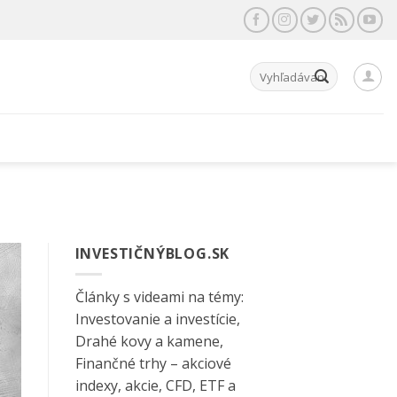
Hľadať:
INVESTIČNÝBLOG.SK
Články s videami na témy:
Investovanie a investície,
Drahé kovy a kamene,
Finančné trhy – akciové
indexy, akcie, CFD, ETF a