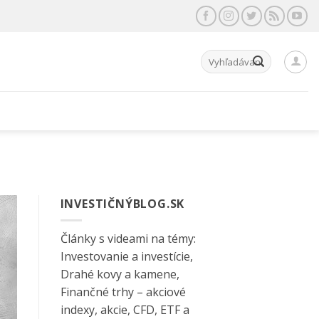
Hľadať:
INVESTIČNÝBLOG.SK
Články s videami na témy:
Investovanie a investície,
Drahé kovy a kamene,
Finančné trhy – akciové
indexy, akcie, CFD, ETF a