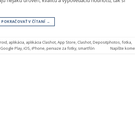
majú nejakú úroveň, kvalitu a vypovedaciu hodnotu, tak si
POKRAČOVAŤ V ČÍTANÍ
→
roid
,
aplikácia
,
aplikácia Clashot
,
App Store
,
Clashot
,
Depositphotos
,
fotka
,
,
Google Play
,
iOS
,
iPhone
,
peniaze za fotky
,
smartfón
Napíšte kome