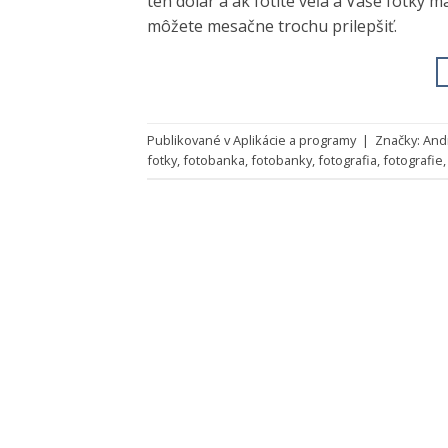
ten dolár a ak fotíte veľa a Vaše fotky 
môžete mesačne trochu prilepšiť.
Publikované v
Aplikácie a programy
|
Značky:
And
fotky
,
fotobanka
,
fotobanky
,
fotografia
,
fotografie