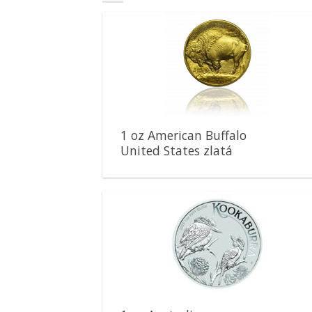
Pridať k
obľúbeným
1 oz American Buffalo
United States zlatá
minca
Pridať k
obľúbeným