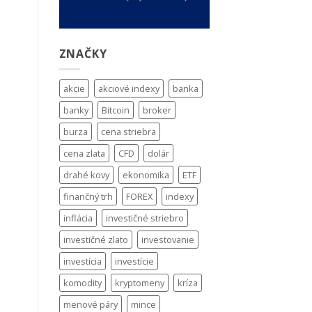
ZNAČKY
akcie
akciové indexy
banka
banky
Bitcoin
broker
burza
cena striebra
cena zlata
CFD
dolár
drahé kovy
ekonomika
ETF
finančný trh
FOREX
indexy
inflácia
investičné striebro
investičné zlato
investovanie
investícia
investície
komodity
kryptomeny
kríza
menové páry
mince