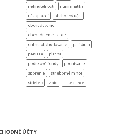
nehnuteľnosti
numizmatika
nákup akcií
obchodný účet
obchodovanie
obchodujeme FOREX
online obchodovanie
paládium
peniaze
platina
podielové fondy
podnikanie
sporenie
strieborné mince
striebro
zlato
zlaté mince
CHODNÉ ÚČTY