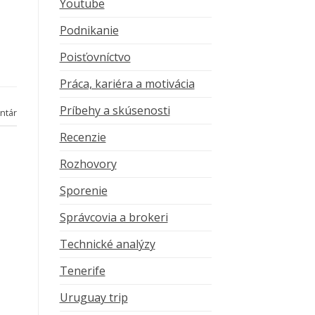
Youtube
Podnikanie
Poisťovníctvo
Práca, kariéra a motivácia
Príbehy a skúsenosti
ntár
Recenzie
Rozhovory
Sporenie
Správcovia a brokeri
Technické analýzy
Tenerife
Uruguay trip