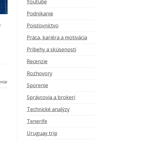
Youtube
Podnikanie
Poisťovníctvo
v
Práca, kariéra a motivácia
Príbehy a skúsenosti
Recenzie
Rozhovory
ntár
Sporenie
Správcovia a brokeri
Technické analýzy
Tenerife
Uruguay trip