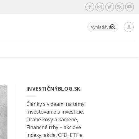
Hľadať:
INVESTIČNÝBLOG.SK
Články s videami na témy:
Investovanie a investície,
Drahé kovy a kamene,
Finančné trhy – akciové
indexy, akcie, CFD, ETF a