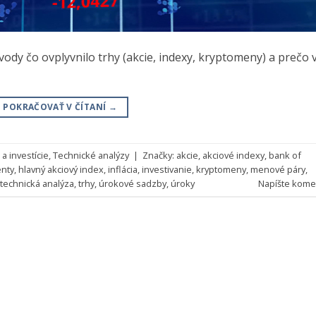
dy čo ovplyvnilo trhy (akcie, indexy, kryptomeny) a prečo 
POKRAČOVAŤ V ČÍTANÍ
→
a investície
,
Technické analýzy
|
Značky:
akcie
,
akciové indexy
,
bank of
nty
,
hlavný akciový index
,
inflácia
,
investivanie
,
kryptomeny
,
menové páry
,
technická analýza
,
trhy
,
úrokové sadzby
,
úroky
Napíšte kome