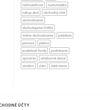
nehnuteľnosti
numizmatika
nákup akcií
obchodný účet
obchodovanie
obchodujeme FOREX
online obchodovanie
paládium
peniaze
platina
podielové fondy
podnikanie
sporenie
strieborné mince
striebro
zlato
zlaté mince
CHODNÉ ÚČTY