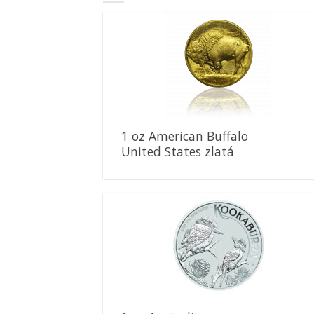
Pridať k
obľúbeným
1 oz American Buffalo
United States zlatá
minca
Pridať k
obľúbeným