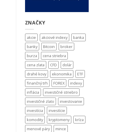
ZNAČKY
akcie
akciové indexy
banka
banky
Bitcoin
broker
burza
cena striebra
cena zlata
CFD
dolár
drahé kovy
ekonomika
ETF
finančný trh
FOREX
indexy
inflácia
investičné striebro
investičné zlato
investovanie
investícia
investície
komodity
kryptomeny
kríza
menové páry
mince