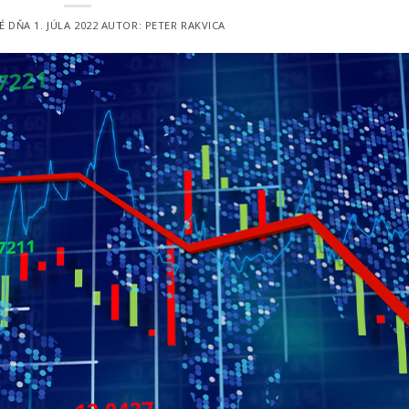
É DŇA
1. JÚLA 2022
AUTOR:
PETER RAKVICA