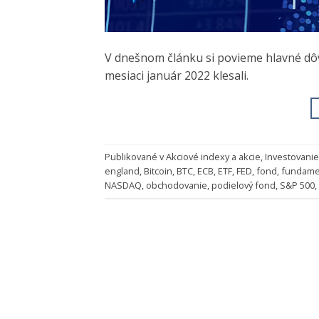
V dnešnom článku si povieme hlavné dôvo
mesiaci január 2022 klesali.
Publikované v
Akciové indexy a akcie
,
Investovanie 
england
,
Bitcoin
,
BTC
,
ECB
,
ETF
,
FED
,
fond
,
fundame
NASDAQ
,
obchodovanie
,
podielový fond
,
S&P 500
,