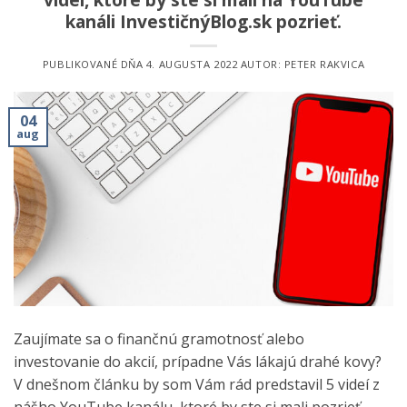
kanáli InvestičnýBlog.sk pozrieť.
PUBLIKOVANÉ DŇA
4. AUGUSTA 2022
AUTOR:
PETER RAKVICA
04
aug
Zaujímate sa o finančnú gramotnosť alebo
investovanie do akcií, prípadne Vás lákajú drahé kovy?
V dnešnom článku by som Vám rád predstavil 5 videí z
nášho YouTube kanálu, ktoré by ste si mali pozrieť.