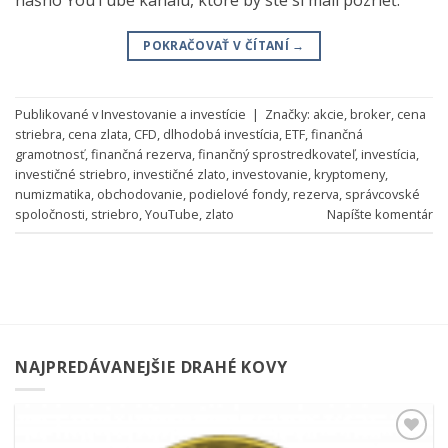
POKRAČOVAŤ V ČÍTANÍ
→
Publikované v
Investovanie a investície
|
Značky:
akcie
,
broker
,
cena
striebra
,
cena zlata
,
CFD
,
dlhodobá investícia
,
ETF
,
finančná
gramotnosť
,
finančná rezerva
,
finančný sprostredkovateľ
,
investícia
,
investičné striebro
,
investičné zlato
,
investovanie
,
kryptomeny
,
numizmatika
,
obchodovanie
,
podielové fondy
,
rezerva
,
správcovské
spoločnosti
,
striebro
,
YouTube
,
zlato
Napíšte komentár
NAJPREDÁVANEJŠIE DRAHÉ KOVY