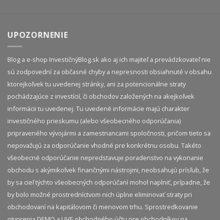
UPOZORNENIE
Blog a e-shop InvestičnýBlog.sk ako aj ich majiteľ a prevádzkovateľ nie
sú zodpovední za občasné chyby a nepresnosti obsiahnuté v obsahu
ktorejkoľvek tu uvedenej stránky, ani za potencionálne straty
pochádzajúce z investícií, či obchodov založených na akejkoľvek
informácii tu uvedenej. Tu uvedené informácie majú charakter
investičného prieskumu (alebo všeobecného odporúčania)
pripraveného vývojármi a zamestnancami spoločnosti, pričom tieto sa
nepovažujú za odporúčanie vhodné pre konkrétnu osobu. Takéto
všeobecné odporúčanie nepredstavuje poradenstvo na vykonanie
obchodu s akýmikoľvek finančnými nástrojmi, neobsahujú prísľub, že
by sa cieľ týchto všeobecných odporúčaní mohol naplniť, prípadne, že
by bolo možné prostredníctvom nich úplne eliminovať straty pri
obchodovaní na kapitálovom či menovom trhu. Sprostredkovanie
otvorenia DEMO a LIVE obchodného účtu pre obchodníkov na