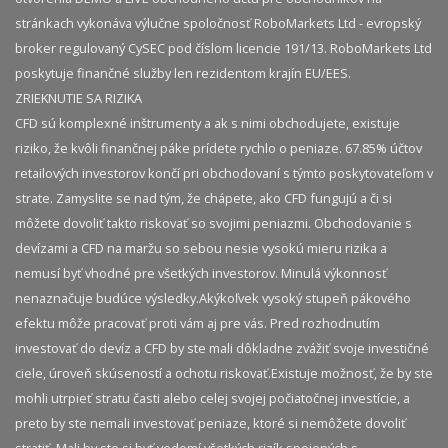
stránkach vykonáva výlučne spoločnosť RoboMarkets Ltd - evropský
broker regulovaný CySEC pod číslom licencie 191/13. RoboMarkets Ltd
poskytuje finančné služby len rezidentom krajín EU/EES.
ZRIEKNUTIE SA RIZIKA
CFD sú komplexné inštrumenty a ak s nimi obchodujete, existuje
riziko, že kvôli finančnej páke prídete rychlo o peniaze. 67.85% účtov
retailových investorov končí pri obchodovaní s týmto poskytovateľom v
strate. Zamyslite se nad tým, že chápete, ako CFD fungujú a či si
môžete dovoliť takto riskovať so svojimi peniazmi. Obchodovanie s
devízami a CFD na maržu so sebou nesie vysokú mieru rizika a
nemusí byť vhodné pre všetkých investorov. Minulá výkonnosť
nenaznačuje budúce výsledky.​ Akýkoľvek vysoký stupeň pákového
efektu môže pracovať proti vám aj pre vás. Pred rozhodnutím
investovať do devíz a CFD by ste mali dôkladne zvážiť svoje investičné
ciele, úroveň skúseností a ochotu riskovať.​ Existuje možnosť, že by ste
mohli utrpieť stratu časti alebo celej svojej počiatočnej investície, a
preto by ste nemali investovať peniaze, ktoré si nemôžete dovoliť