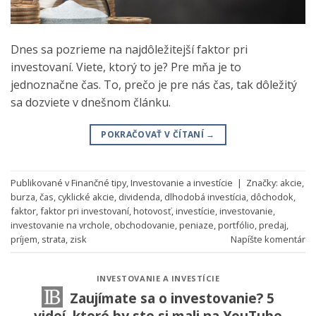
Dnes sa pozrieme na najdôležitejší faktor pri
investovaní. Viete, ktorý to je? Pre mňa je to
jednoznačne čas. To, prečo je pre nás čas, tak dôležitý
sa dozviete v dnešnom článku.
POKRAČOVAŤ V ČÍTANÍ
→
Publikované v
Finančné tipy
,
Investovanie a investície
|
Značky:
akcie
,
burza
,
čas
,
cyklické akcie
,
dividenda
,
dlhodobá investícia
,
dôchodok
,
faktor
,
faktor pri investovaní
,
hotovosť
,
investície
,
investovanie
,
investovanie na vrchole
,
obchodovanie
,
peniaze
,
portfólio
,
predaj
,
príjem
,
strata
,
zisk
Napíšte komentár
INVESTOVANIE A INVESTÍCIE
Zaujímate sa o investovanie? 5
videí, ktoré by ste si mali na YouTube