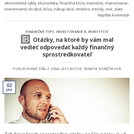
ekonomické cykly
,
ekonomika
,
finančná kríza
,
investície
,
investovanie
,
investovanie do akcií
,
kríza
,
nákup akcií
,
striebro
,
trendy
,
zisk
,
zlato
Napíšte komentár
FINANČNÉ TIPY
,
INVESTOVANIE A INVESTÍCIE
Otázky, na ktoré by vám mal
vedieť odpovedať každý finančný
sprostredkovateľ
PUBLIKOVANÉ DŇA
2. JÚNA 2015
AUTOR:
RENATA DOMČEKOVÁ
02
jún