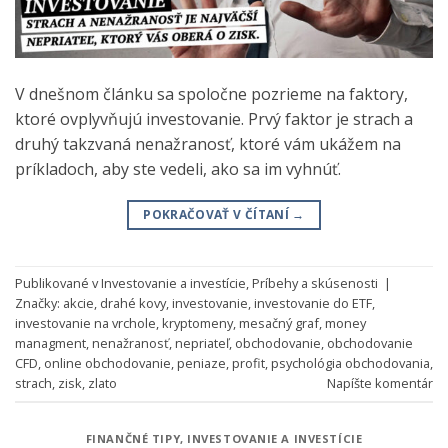
V dnešnom článku sa spoločne pozrieme na faktory,
ktoré ovplyvňujú investovanie. Prvý faktor je strach a
druhý takzvaná nenažranosť, ktoré vám ukážem na
príkladoch, aby ste vedeli, ako sa im vyhnúť.
POKRAČOVAŤ V ČÍTANÍ
→
Publikované v
Investovanie a investície
,
Príbehy a skúsenosti
|
Značky:
akcie
,
drahé kovy
,
investovanie
,
investovanie do ETF
,
investovanie na vrchole
,
kryptomeny
,
mesačný graf
,
money
managment
,
nenažranosť
,
nepriateľ
,
obchodovanie
,
obchodovanie
CFD
,
online obchodovanie
,
peniaze
,
profit
,
psychológia obchodovania
,
strach
,
zisk
,
zlato
Napíšte komentár
FINANČNÉ TIPY
,
INVESTOVANIE A INVESTÍCIE