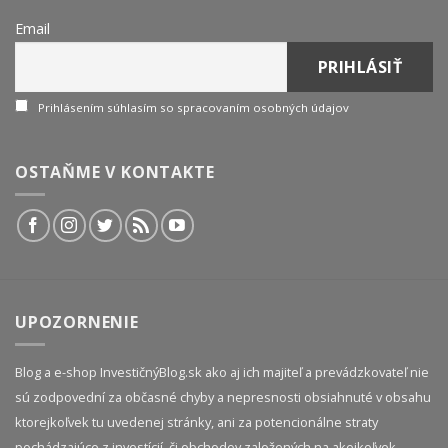
Email
Prihlásením súhlasím so spracovaním osobných údajov
OSTAŇME V KONTAKTE
UPOZORNENIE
Blog a e-shop InvestičnýBlog.sk ako aj ich majiteľ a prevádzkovateľ nie
sú zodpovední za občasné chyby a nepresnosti obsiahnuté v obsahu
ktorejkoľvek tu uvedenej stránky, ani za potencionálne straty
pochádzajúce z investícií, či obchodov založených na akejkoľvek