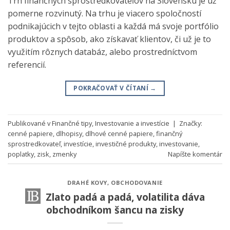
Trh finančných sprostredkovateľov na Slovensku je už
pomerne rozvinutý. Na trhu je viacero spoločností
podnikajúcich v tejto oblasti a každá má svoje portfólio
produktov a spôsob, ako získavať klientov, či už je to
využitím rôznych databáz, alebo prostredníctvom
referencií.
POKRAČOVAŤ V ČÍTANÍ
→
Publikované v
Finančné tipy
,
Investovanie a investície
|
Značky:
cenné papiere
,
dlhopisy
,
dlhové cenné papiere
,
finančný
sprostredkovateľ
,
investície
,
investičné produkty
,
investovanie
,
poplatky
,
zisk
,
zmenky
Napíšte komentár
DRAHÉ KOVY
,
OBCHODOVANIE
Zlato padá a padá, volatilita dáva
obchodníkom šancu na zisky