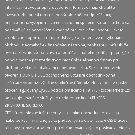
informácii tu uvedenej. Tu uvedené informácie majú charakter
investičného prieskumu (alebo všeobecného odporúčania)
pripraveného vývojármi a zamestnancami spoločnosti, pričom tieto sa
nepovažujú za odporúčanie vhodné pre konkrétnu osobu. Takéto
všeobecné odporúčanie nepredstavuje poradenstvo na vykonanie
obchodu s akýmikoľvek finančnými nástrojmi, neobsahujú prísľub, že
by sa cieľ týchto všeobecných odporúčaní mohol naplniť, prípadne, že
by bolo možné prostredníctvom nich úplne eliminovať straty pri
obchodovaní na kapitálovom či menovom trhu. Sprostredkovanie
otvorenia DEMO a LIVE obchodného účtu pre obchodníkov na
stránkach vykonáva výlučne spoločnosť RoboMarkets Ltd - evropský
broker regulovaný CySEC pod číslom licencie 191/13. RoboMarkets Ltd
poskytuje finančné služby len rezidentom krajín EU/EES.
ZRIEKNUTIE SA RIZIKA
CFD sú komplexné inštrumenty a ak s nimi obchodujete, existuje
riziko, že kvôli finančnej páke prídete rychlo o peniaze. 67.85% účtov
retailových investorov končí pri obchodovaní s týmto poskytovateľom v