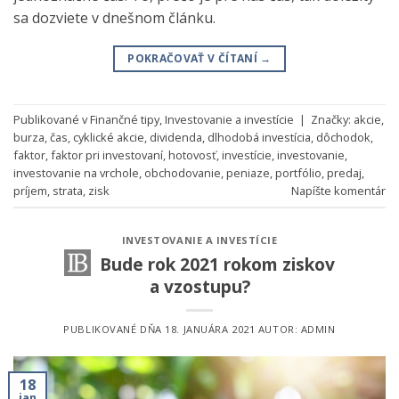
sa dozviete v dnešnom článku.
POKRAČOVAŤ V ČÍTANÍ
→
Publikované v
Finančné tipy
,
Investovanie a investície
|
Značky:
akcie
,
burza
,
čas
,
cyklické akcie
,
dividenda
,
dlhodobá investícia
,
dôchodok
,
faktor
,
faktor pri investovaní
,
hotovosť
,
investície
,
investovanie
,
investovanie na vrchole
,
obchodovanie
,
peniaze
,
portfólio
,
predaj
,
príjem
,
strata
,
zisk
Napíšte komentár
INVESTOVANIE A INVESTÍCIE
Bude rok 2021 rokom ziskov
a vzostupu?
PUBLIKOVANÉ DŇA
18. JANUÁRA 2021
AUTOR:
ADMIN
18
jan