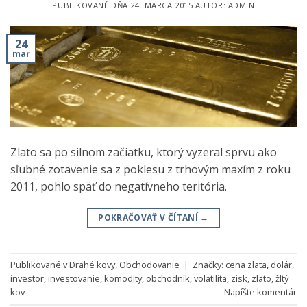
PUBLIKOVANÉ DŇA
24. MARCA 2015
AUTOR:
ADMIN
24
mar
Zlato sa po silnom začiatku, ktorý vyzeral sprvu ako
sľubné zotavenie sa z poklesu z trhovým maxím z roku
2011, pohlo späť do negatívneho teritória.
POKRAČOVAŤ V ČÍTANÍ
→
Publikované v
Drahé kovy
,
Obchodovanie
|
Značky:
cena zlata
,
dolár
,
investor
,
investovanie
,
komodity
,
obchodník
,
volatilita
,
zisk
,
zlato
,
žltý
kov
Napíšte komentár