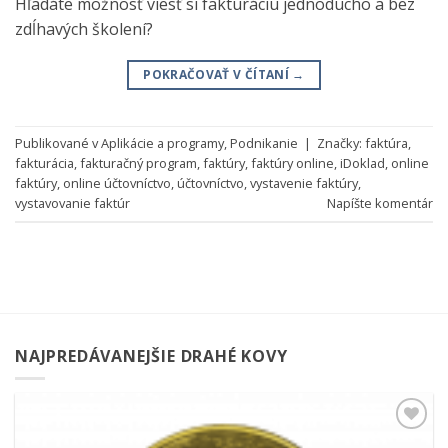
Hľadáte možnosť viesť si fakturáciu jednoducho a bez
zdĺhavých školení?
POKRAČOVAŤ V ČÍTANÍ
→
Publikované v
Aplikácie a programy
,
Podnikanie
|
Značky:
faktúra
,
fakturácia
,
fakturačný program
,
faktúry
,
faktúry online
,
iDoklad
,
online
faktúry
,
online účtovníctvo
,
účtovníctvo
,
vystavenie faktúry
,
vystavovanie faktúr
Napíšte komentár
NAJPREDÁVANEJŠIE DRAHÉ KOVY
Pridať k