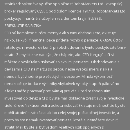
stránkach vykonáva výlučne spoločnosť RoboMarkets Ltd - evropský
broker regulovaný CySEC pod číslom licencie 191/13. RoboMarkets Ltd
poskytuje finančné služby len rezidentom krajín EU/EES.
ZRIEKNUTIE SA RIZIKA
CFD sú komplexné inštrumenty a ak s nimi obchodujete, existuje
riziko, že kvôli finančnej páke prídete rychlo o peniaze. 67.85% účtov
retailových investorov končí pri obchodovaní s týmto poskytovateľom v
strate. Zamyslite se nad tým, že chápete, ako CFD fungujú a či si
môžete dovoliť takto riskovať so svojimi peniazmi. Obchodovanie s
devízami a CFD na maržu so sebou nesie vysokú mieru rizika a
nemusí byť vhodné pre všetkých investorov. Minulá výkonnosť
nenaznačuje budúce výsledky.​ Akýkoľvek vysoký stupeň pákového
efektu môže pracovať proti vám aj pre vás. Pred rozhodnutím
investovať do devíz a CFD by ste mali dôkladne zvážiť svoje investičné
ciele, úroveň skúseností a ochotu riskovať.​ Existuje možnosť, že by ste
mohli utrpieť stratu časti alebo celej svojej počiatočnej investície, a
preto by ste nemali investovať peniaze, ktoré si nemôžete dovoliť
stratiť. Mali by ste si byť vedomí všetkých rizík spojených s