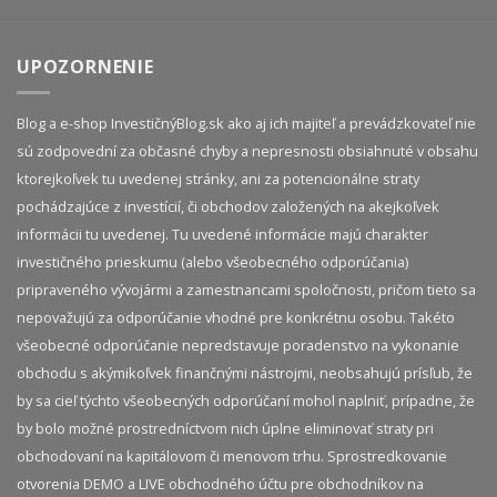
UPOZORNENIE
Blog a e-shop InvestičnýBlog.sk ako aj ich majiteľ a prevádzkovateľ nie
sú zodpovední za občasné chyby a nepresnosti obsiahnuté v obsahu
ktorejkoľvek tu uvedenej stránky, ani za potencionálne straty
pochádzajúce z investícií, či obchodov založených na akejkoľvek
informácii tu uvedenej. Tu uvedené informácie majú charakter
investičného prieskumu (alebo všeobecného odporúčania)
pripraveného vývojármi a zamestnancami spoločnosti, pričom tieto sa
nepovažujú za odporúčanie vhodné pre konkrétnu osobu. Takéto
všeobecné odporúčanie nepredstavuje poradenstvo na vykonanie
obchodu s akýmikoľvek finančnými nástrojmi, neobsahujú prísľub, že
by sa cieľ týchto všeobecných odporúčaní mohol naplniť, prípadne, že
by bolo možné prostredníctvom nich úplne eliminovať straty pri
obchodovaní na kapitálovom či menovom trhu. Sprostredkovanie
otvorenia DEMO a LIVE obchodného účtu pre obchodníkov na