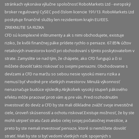
stránkach vykonáva výlučne spoločnosť RoboMarkets Ltd - evropský
broker regulovaný CySEC pod číslom licencie 191/13. RoboMarkets Ltd
poskytuje finančné služby len rezidentom krajín EU/EES.
ZRIEKNUTIE SA RIZIKA
CFD sú komplexné inštrumenty a ak s nimi obchodujete, existuje
riziko, že kvôli finančnej páke prídete rychlo o peniaze. 67.85% účtov
retailových investorov končí pri obchodovaní s týmto poskytovateľom v
strate. Zamyslite se nad tým, že chápete, ako CFD fungujú a či si
môžete dovoliť takto riskovať so svojimi peniazmi. Obchodovanie s
devízami a CFD na maržu so sebou nesie vysokú mieru rizika a
nemusí byť vhodné pre všetkých investorov. Minulá výkonnosť
nenaznačuje budúce výsledky.​ Akýkoľvek vysoký stupeň pákového
efektu môže pracovať proti vám aj pre vás. Pred rozhodnutím
investovať do devíz a CFD by ste mali dôkladne zvážiť svoje investičné
ciele, úroveň skúseností a ochotu riskovať.​ Existuje možnosť, že by ste
mohli utrpieť stratu časti alebo celej svojej počiatočnej investície, a
preto by ste nemali investovať peniaze, ktoré si nemôžete dovoliť
stratiť. Mali by ste si byť vedomí všetkých rizík spojených s