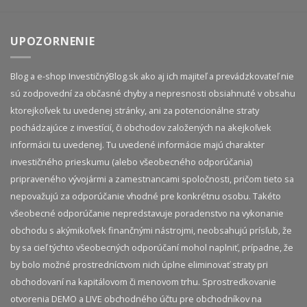
UPOZORNENIE
Blog a e-shop InvestičnýBlog.sk ako aj ich majiteľ a prevádzkovateľ nie
sú zodpovední za občasné chyby a nepresnosti obsiahnuté v obsahu
ktorejkoľvek tu uvedenej stránky, ani za potencionálne straty
pochádzajúce z investícií, či obchodov založených na akejkoľvek
informácii tu uvedenej. Tu uvedené informácie majú charakter
investičného prieskumu (alebo všeobecného odporúčania)
pripraveného vývojármi a zamestnancami spoločnosti, pričom tieto sa
nepovažujú za odporúčanie vhodné pre konkrétnu osobu. Takéto
všeobecné odporúčanie nepredstavuje poradenstvo na vykonanie
obchodu s akýmikoľvek finančnými nástrojmi, neobsahujú prísľub, že
by sa cieľ týchto všeobecných odporúčaní mohol naplniť, prípadne, že
by bolo možné prostredníctvom nich úplne eliminovať straty pri
obchodovaní na kapitálovom či menovom trhu. Sprostredkovanie
otvorenia DEMO a LIVE obchodného účtu pre obchodníkov na