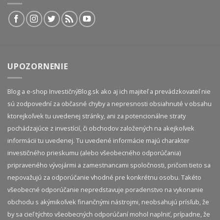
UPOZORNENIE
Blog a e-shop InvestičnýBlog.sk ako aj ich majiteľ a prevádzkovateľ nie
sú zodpovední za občasné chyby a nepresnosti obsiahnuté v obsahu
ktorejkoľvek tu uvedenej stránky, ani za potencionálne straty
pochádzajúce z investícií, či obchodov založených na akejkoľvek
informácii tu uvedenej. Tu uvedené informácie majú charakter
investičného prieskumu (alebo všeobecného odporúčania)
pripraveného vývojármi a zamestnancami spoločnosti, pričom tieto sa
nepovažujú za odporúčanie vhodné pre konkrétnu osobu. Takéto
všeobecné odporúčanie nepredstavuje poradenstvo na vykonanie
obchodu s akýmikoľvek finančnými nástrojmi, neobsahujú prísľub, že
by sa cieľ týchto všeobecných odporúčaní mohol naplniť, prípadne, že