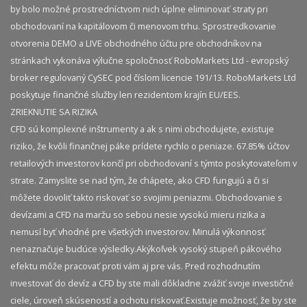
by bolo možné prostredníctvom nich úplne eliminovať straty pri
obchodovaní na kapitálovom či menovom trhu. Sprostredkovanie
otvorenia DEMO a LIVE obchodného účtu pre obchodníkov na
stránkach vykonáva výlučne spoločnosť RoboMarkets Ltd - evropský
broker regulovaný CySEC pod číslom licencie 191/13. RoboMarkets Ltd
poskytuje finančné služby len rezidentom krajín EU/EES.
ZRIEKNUTIE SA RIZIKA
CFD sú komplexné inštrumenty a ak s nimi obchodujete, existuje
riziko, že kvôli finančnej páke prídete rychlo o peniaze. 67.85% účtov
retailových investorov končí pri obchodovaní s týmto poskytovateľom v
strate. Zamyslite se nad tým, že chápete, ako CFD fungujú a či si
môžete dovoliť takto riskovať so svojimi peniazmi. Obchodovanie s
devízami a CFD na maržu so sebou nesie vysokú mieru rizika a
nemusí byť vhodné pre všetkých investorov. Minulá výkonnosť
nenaznačuje budúce výsledky.​ Akýkoľvek vysoký stupeň pákového
efektu môže pracovať proti vám aj pre vás. Pred rozhodnutím
investovať do devíz a CFD by ste mali dôkladne zvážiť svoje investičné
ciele, úroveň skúseností a ochotu riskovať.​ Existuje možnosť, že by ste