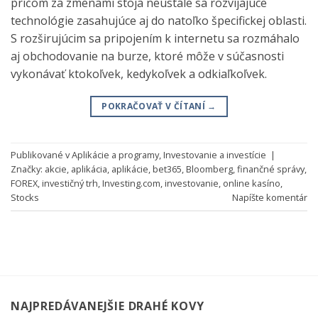
pričom za zmenami stoja neustále sa rozvíjajúce
technológie zasahujúce aj do natoľko špecifickej oblasti.
S rozširujúcim sa pripojením k internetu sa rozmáhalo
aj obchodovanie na burze, ktoré môže v súčasnosti
vykonávať ktokoľvek, kedykoľvek a odkiaľkoľvek.
POKRAČOVAŤ V ČÍTANÍ
→
Publikované v
Aplikácie a programy
,
Investovanie a investície
|
Značky:
akcie
,
aplikácia
,
aplikácie
,
bet365
,
Bloomberg
,
finančné správy
,
FOREX
,
investičný trh
,
Investing.com
,
investovanie
,
online kasíno
,
Stocks
Napíšte komentár
NAJPREDÁVANEJŠIE DRAHÉ KOVY