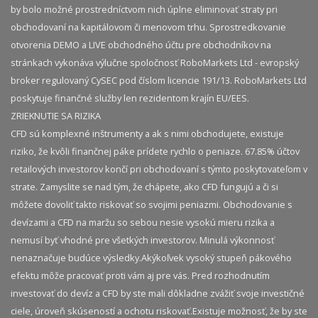
by bolo možné prostredníctvom nich úplne eliminovať straty pri
obchodovaní na kapitálovom či menovom trhu. Sprostredkovanie
otvorenia DEMO a LIVE obchodného účtu pre obchodníkov na
stránkach vykonáva výlučne spoločnosť RoboMarkets Ltd - evropský
broker regulovaný CySEC pod číslom licencie 191/13. RoboMarkets Ltd
poskytuje finančné služby len rezidentom krajín EU/EES.
ZRIEKNUTIE SA RIZIKA
CFD sú komplexné inštrumenty a ak s nimi obchodujete, existuje
riziko, že kvôli finančnej páke prídete rychlo o peniaze. 67.85% účtov
retailových investorov končí pri obchodovaní s týmto poskytovateľom v
strate. Zamyslite se nad tým, že chápete, ako CFD fungujú a či si
môžete dovoliť takto riskovať so svojimi peniazmi. Obchodovanie s
devízami a CFD na maržu so sebou nesie vysokú mieru rizika a
nemusí byť vhodné pre všetkých investorov. Minulá výkonnosť
nenaznačuje budúce výsledky.​ Akýkoľvek vysoký stupeň pákového
efektu môže pracovať proti vám aj pre vás. Pred rozhodnutím
investovať do devíz a CFD by ste mali dôkladne zvážiť svoje investičné
ciele, úroveň skúseností a ochotu riskovať.​ Existuje možnosť, že by ste