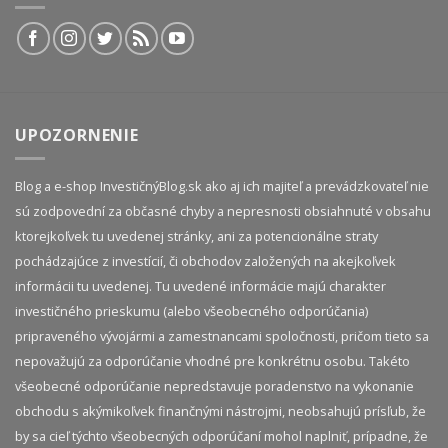
UPOZORNENIE
Blog a e-shop InvestičnýBlog.sk ako aj ich majiteľ a prevádzkovateľ nie
sú zodpovední za občasné chyby a nepresnosti obsiahnuté v obsahu
ktorejkoľvek tu uvedenej stránky, ani za potencionálne straty
pochádzajúce z investícií, či obchodov založených na akejkoľvek
informácii tu uvedenej. Tu uvedené informácie majú charakter
investičného prieskumu (alebo všeobecného odporúčania)
pripraveného vývojármi a zamestnancami spoločnosti, pričom tieto sa
nepovažujú za odporúčanie vhodné pre konkrétnu osobu. Takéto
všeobecné odporúčanie nepredstavuje poradenstvo na vykonanie
obchodu s akýmikoľvek finančnými nástrojmi, neobsahujú prísľub, že
by sa cieľ týchto všeobecných odporúčaní mohol naplniť, prípadne, že