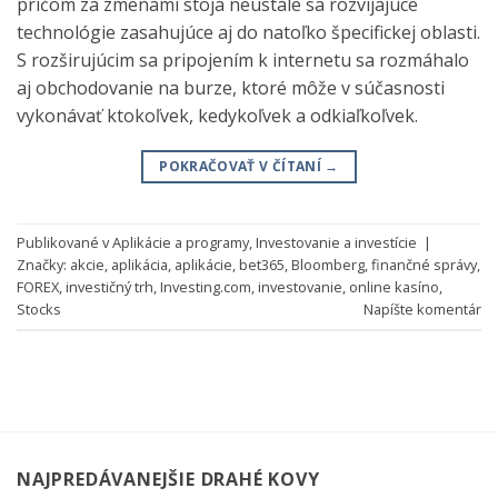
pričom za zmenami stoja neustále sa rozvíjajúce
technológie zasahujúce aj do natoľko špecifickej oblasti.
S rozširujúcim sa pripojením k internetu sa rozmáhalo
aj obchodovanie na burze, ktoré môže v súčasnosti
vykonávať ktokoľvek, kedykoľvek a odkiaľkoľvek.
POKRAČOVAŤ V ČÍTANÍ
→
Publikované v
Aplikácie a programy
,
Investovanie a investície
|
Značky:
akcie
,
aplikácia
,
aplikácie
,
bet365
,
Bloomberg
,
finančné správy
,
FOREX
,
investičný trh
,
Investing.com
,
investovanie
,
online kasíno
,
Stocks
Napíšte komentár
NAJPREDÁVANEJŠIE DRAHÉ KOVY