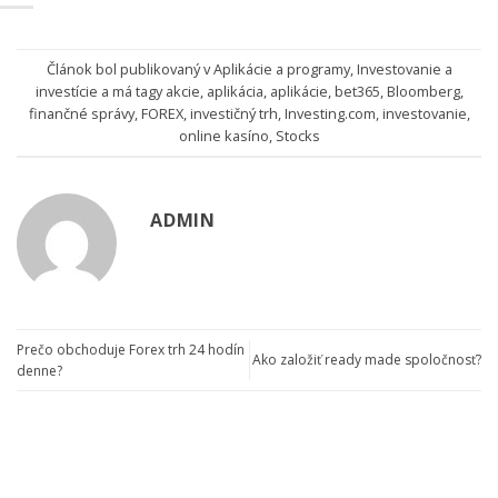
Článok bol publikovaný v
Aplikácie a programy
,
Investovanie a
investície
a má tagy
akcie
,
aplikácia
,
aplikácie
,
bet365
,
Bloomberg
,
finančné správy
,
FOREX
,
investičný trh
,
Investing.com
,
investovanie
,
online kasíno
,
Stocks
ADMIN
Prečo obchoduje Forex trh 24 hodín
Ako založiť ready made spoločnosť?
denne?