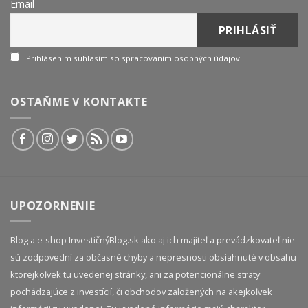
Email
Prihlásením súhlasím so spracovaním osobných údajov
OSTAŇME V KONTAKTE
UPOZORNENIE
Blog a e-shop InvestičnýBlog.sk ako aj ich majiteľ a prevádzkovateľ nie
sú zodpovední za občasné chyby a nepresnosti obsiahnuté v obsahu
ktorejkoľvek tu uvedenej stránky, ani za potencionálne straty
pochádzajúce z investícií, či obchodov založených na akejkoľvek