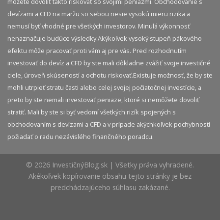
môžete dovoliť takto riskovať so svojimi peniazmi. Obchodovanie s
devízami a CFD na maržu so sebou nesie vysokú mieru rizika a
nemusí byť vhodné pre všetkých investorov. Minulá výkonnosť
nenaznačuje budúce výsledky.​ Akýkoľvek vysoký stupeň pákového
efektu môže pracovať proti vám aj pre vás. Pred rozhodnutím
investovať do devíz a CFD by ste mali dôkladne zvážiť svoje investičné
ciele, úroveň skúseností a ochotu riskovať.​ Existuje možnosť, že by ste
mohli utrpieť stratu časti alebo celej svojej počiatočnej investície, a
preto by ste nemali investovať peniaze, ktoré si nemôžete dovoliť
stratiť. Mali by ste si byť vedomí všetkých rizík spojených s
obchodovaním s devízami a CFD a v prípade akýchkoľvek pochybností
požiadať o radu nezávislého finančného poradcu.
© 2026 InvestičnýBlog.sk | Všetky práva vyhradené.
Akékoľvek kopírovanie obsahu tejto stránky je bez
predchádzajúceho súhlasu zakázané.