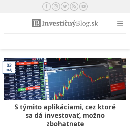
Preskočiť
na
obsah
03
máj
S týmito aplikáciami, cez ktoré
sa dá investovať, možno
zbohatnete