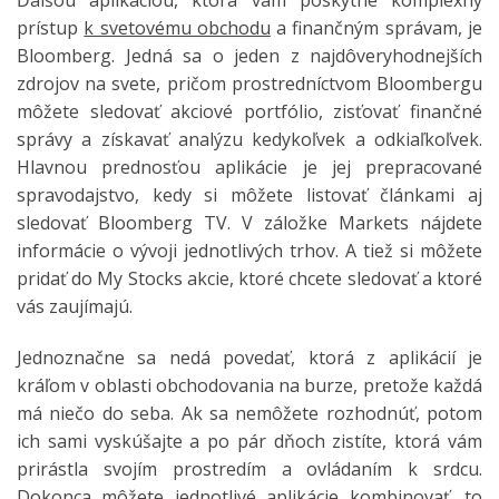
prístup
k svetovému obchodu
a finančným správam, je
Bloomberg. Jedná sa o jeden z najdôveryhodnejších
zdrojov na svete, pričom prostredníctvom Bloombergu
môžete sledovať akciové portfólio, zisťovať finančné
správy a získavať analýzu kedykoľvek a odkiaľkoľvek.
Hlavnou prednosťou aplikácie je jej prepracované
spravodajstvo, kedy si môžete listovať článkami aj
sledovať Bloomberg TV. V záložke Markets nájdete
informácie o vývoji jednotlivých trhov. A tiež si môžete
pridať do My Stocks akcie, ktoré chcete sledovať a ktoré
vás zaujímajú.
Jednoznačne sa nedá povedať, ktorá z aplikácií je
kráľom v oblasti obchodovania na burze, pretože každá
má niečo do seba. Ak sa nemôžete rozhodnúť, potom
ich sami vyskúšajte a po pár dňoch zistíte, ktorá vám
prirástla svojím prostredím a ovládaním k srdcu.
Dokonca môžete jednotlivé aplikácie kombinovať, to