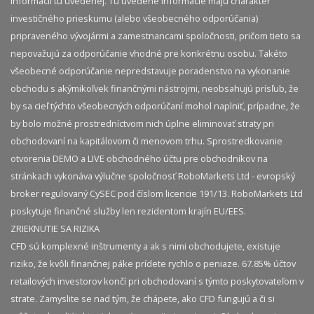
informácii tu uvedenej. Tu uvedené informácie majú charakter
investičného prieskumu (alebo všeobecného odporúčania)
pripraveného vývojármi a zamestnancami spoločnosti, pričom tieto sa
nepovažujú za odporúčanie vhodné pre konkrétnu osobu. Takéto
všeobecné odporúčanie nepredstavuje poradenstvo na vykonanie
obchodu s akýmikoľvek finančnými nástrojmi, neobsahujú prísľub, že
by sa cieľ týchto všeobecných odporúčaní mohol naplniť, prípadne, že
by bolo možné prostredníctvom nich úplne eliminovať straty pri
obchodovaní na kapitálovom či menovom trhu. Sprostredkovanie
otvorenia DEMO a LIVE obchodného účtu pre obchodníkov na
stránkach vykonáva výlučne spoločnosť RoboMarkets Ltd - evropský
broker regulovaný CySEC pod číslom licencie 191/13. RoboMarkets Ltd
poskytuje finančné služby len rezidentom krajín EU/EES.
ZRIEKNUTIE SA RIZIKA
CFD sú komplexné inštrumenty a ak s nimi obchodujete, existuje
riziko, že kvôli finančnej páke prídete rychlo o peniaze. 67.85% účtov
retailových investorov končí pri obchodovaní s týmto poskytovateľom v
strate. Zamyslite se nad tým, že chápete, ako CFD fungujú a či si