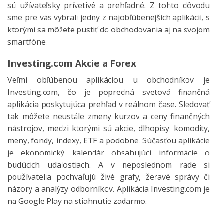
sú užívateľsky prívetivé a prehľadné. Z tohto dôvodu
sme pre vás vybrali jedny z najobľúbenejších aplikácií, s
ktorými sa môžete pustiť do obchodovania aj na svojom
smartfóne.
Investing.com Akcie a Forex
Veľmi obľúbenou aplikáciou u obchodníkov je
Investing.com, čo je popredná svetová finančná
aplikácia
poskytujúca prehľad v reálnom čase. Sledovať
tak môžete neustále zmeny kurzov a ceny finančných
nástrojov, medzi ktorými sú akcie, dlhopisy, komodity,
meny, fondy, indexy, ETF a podobne. Súčasťou
aplikácie
je ekonomický kalendár obsahujúci informácie o
budúcich udalostiach. A v neposlednom rade si
používatelia pochvaľujú živé grafy, žeravé správy či
názory a analýzy odborníkov. Aplikácia Investing.com je
na Google Play na stiahnutie zadarmo.