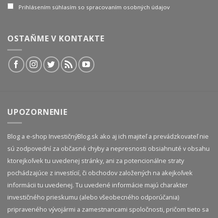
Prihlásením súhlasím so spracovaním osobných údajov
OSTAŇME V KONTAKTE
UPOZORNENIE
Blog a e-shop InvestičnýBlog.sk ako aj ich majiteľ a prevádzkovateľ nie
sú zodpovední za občasné chyby a nepresnosti obsiahnuté v obsahu
ktorejkoľvek tu uvedenej stránky, ani za potencionálne straty
pochádzajúce z investícií, či obchodov založených na akejkoľvek
informácii tu uvedenej. Tu uvedené informácie majú charakter
investičného prieskumu (alebo všeobecného odporúčania)
pripraveného vývojármi a zamestnancami spoločnosti, pričom tieto sa