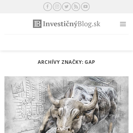
Preskočiť
na
obsah
ARCHÍVY ZNAČKY:
GAP