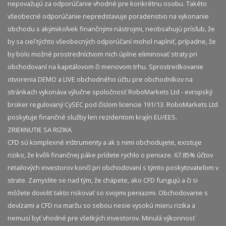
nepovažujú za odporúčanie vhodné pre konkrétnu osobu. Takéto
všeobecné odporúčanie nepredstavuje poradenstvo na vykonanie
obchodu s akýmikoľvek finančnými nástrojmi, neobsahujú prísľub, že
by sa cieľ týchto všeobecných odporúčaní mohol naplniť, prípadne, že
by bolo možné prostredníctvom nich úplne eliminovať straty pri
obchodovaní na kapitálovom či menovom trhu. Sprostredkovanie
otvorenia DEMO a LIVE obchodného účtu pre obchodníkov na
stránkach vykonáva výlučne spoločnosť RoboMarkets Ltd - evropský
broker regulovaný CySEC pod číslom licencie 191/13. RoboMarkets Ltd
poskytuje finančné služby len rezidentom krajín EU/EES.
ZRIEKNUTIE SA RIZIKA
CFD sú komplexné inštrumenty a ak s nimi obchodujete, existuje
riziko, že kvôli finančnej páke prídete rychlo o peniaze. 67.85% účtov
retailových investorov končí pri obchodovaní s týmto poskytovateľom v
strate. Zamyslite se nad tým, že chápete, ako CFD fungujú a či si
môžete dovoliť takto riskovať so svojimi peniazmi. Obchodovanie s
devízami a CFD na maržu so sebou nesie vysokú mieru rizika a
nemusí byť vhodné pre všetkých investorov. Minulá výkonnosť