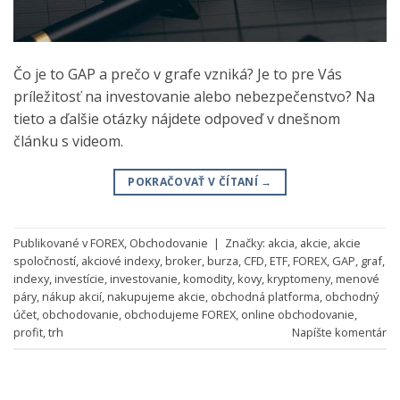
Čo je to GAP a prečo v grafe vzniká? Je to pre Vás
príležitosť na investovanie alebo nebezpečenstvo? Na
tieto a ďalšie otázky nájdete odpoveď v dnešnom
článku s videom.
POKRAČOVAŤ V ČÍTANÍ
→
Publikované v
FOREX
,
Obchodovanie
|
Značky:
akcia
,
akcie
,
akcie
spoločností
,
akciové indexy
,
broker
,
burza
,
CFD
,
ETF
,
FOREX
,
GAP
,
graf
,
indexy
,
investície
,
investovanie
,
komodity
,
kovy
,
kryptomeny
,
menové
páry
,
nákup akcií
,
nakupujeme akcie
,
obchodná platforma
,
obchodný
účet
,
obchodovanie
,
obchodujeme FOREX
,
online obchodovanie
,
profit
,
trh
Napíšte komentár