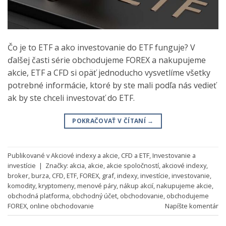
Čo je to ETF a ako investovanie do ETF funguje? V
ďalšej časti série obchodujeme FOREX a nakupujeme
akcie, ETF a CFD si opäť jednoducho vysvetlíme všetky
potrebné informácie, ktoré by ste mali podľa nás vedieť
ak by ste chceli investovať do ETF.
POKRAČOVAŤ V ČÍTANÍ
→
Publikované v
Akciové indexy a akcie
,
CFD a ETF
,
Investovanie a
investície
|
Značky:
akcia
,
akcie
,
akcie spoločností
,
akciové indexy
,
broker
,
burza
,
CFD
,
ETF
,
FOREX
,
graf
,
indexy
,
investície
,
investovanie
,
komodity
,
kryptomeny
,
menové páry
,
nákup akcií
,
nakupujeme akcie
,
obchodná platforma
,
obchodný účet
,
obchodovanie
,
obchodujeme
FOREX
,
online obchodovanie
Napíšte komentár