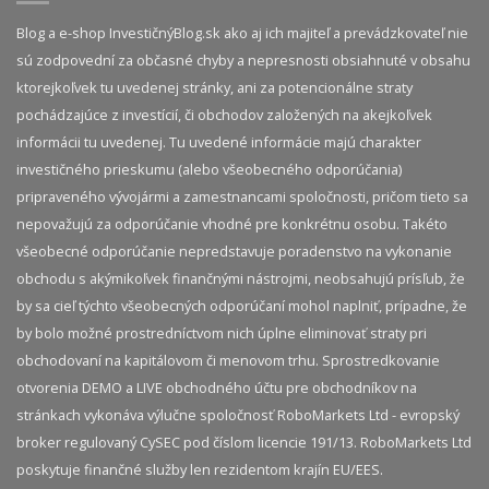
Blog a e-shop InvestičnýBlog.sk ako aj ich majiteľ a prevádzkovateľ nie
sú zodpovední za občasné chyby a nepresnosti obsiahnuté v obsahu
ktorejkoľvek tu uvedenej stránky, ani za potencionálne straty
pochádzajúce z investícií, či obchodov založených na akejkoľvek
informácii tu uvedenej. Tu uvedené informácie majú charakter
investičného prieskumu (alebo všeobecného odporúčania)
pripraveného vývojármi a zamestnancami spoločnosti, pričom tieto sa
nepovažujú za odporúčanie vhodné pre konkrétnu osobu. Takéto
všeobecné odporúčanie nepredstavuje poradenstvo na vykonanie
obchodu s akýmikoľvek finančnými nástrojmi, neobsahujú prísľub, že
by sa cieľ týchto všeobecných odporúčaní mohol naplniť, prípadne, že
by bolo možné prostredníctvom nich úplne eliminovať straty pri
obchodovaní na kapitálovom či menovom trhu. Sprostredkovanie
otvorenia DEMO a LIVE obchodného účtu pre obchodníkov na
stránkach vykonáva výlučne spoločnosť RoboMarkets Ltd - evropský
broker regulovaný CySEC pod číslom licencie 191/13. RoboMarkets Ltd
poskytuje finančné služby len rezidentom krajín EU/EES.