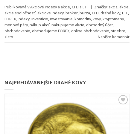
Publikované v
Akciové indexy a akcie
,
CFD a ETF
|
Značky:
akcia
,
akcie
,
akcie spoločností
,
akciové indexy
,
broker
,
burza
,
CFD
,
drahé kovy
,
ETF
,
FOREX
,
indexy
,
investície
,
investovanie
,
komodity
,
kovy
,
kryptomeny
,
menové páry
,
nákup akcií
,
nakupujeme akcie
,
obchodný účet
,
obchodovanie
,
obchodujeme FOREX
,
online obchodovanie
,
striebro
,
zlato
Napíšte komentár
NAJPREDÁVANEJŠIE DRAHÉ KOVY
Pridať k
obľúbeným