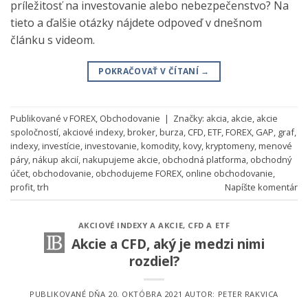
príležitosť na investovanie alebo nebezpečenstvo? Na
tieto a ďalšie otázky nájdete odpoveď v dnešnom
článku s videom.
POKRAČOVAŤ V ČÍTANÍ
→
Publikované v
FOREX
,
Obchodovanie
|
Značky:
akcia
,
akcie
,
akcie
spoločností
,
akciové indexy
,
broker
,
burza
,
CFD
,
ETF
,
FOREX
,
GAP
,
graf
,
indexy
,
investície
,
investovanie
,
komodity
,
kovy
,
kryptomeny
,
menové
páry
,
nákup akcií
,
nakupujeme akcie
,
obchodná platforma
,
obchodný
účet
,
obchodovanie
,
obchodujeme FOREX
,
online obchodovanie
,
profit
,
trh
Napíšte komentár
AKCIOVÉ INDEXY A AKCIE
,
CFD A ETF
Akcie a CFD, aký je medzi nimi
rozdiel?
PUBLIKOVANÉ DŇA
20. OKTÓBRA 2021
AUTOR:
PETER RAKVICA