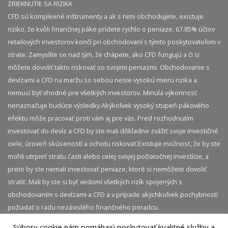
ZRIEKNUTIE SA RIZIKA
CFD sú komplexné inštrumenty a ak s nimi obchodujete, existuje
riziko, že kvôli finančnej páke prídete rychlo o peniaze. 67.85% účtov
retailových investorov končí pri obchodovaní s týmto poskytovateľom v
strate. Zamyslite se nad tým, že chápete, ako CFD fungujú a či si
môžete dovoliť takto riskovať so svojimi peniazmi. Obchodovanie s
devízami a CFD na maržu so sebou nesie vysokú mieru rizika a
nemusí byť vhodné pre všetkých investorov. Minulá výkonnosť
nenaznačuje budúce výsledky.​ Akýkoľvek vysoký stupeň pákového
efektu môže pracovať proti vám aj pre vás. Pred rozhodnutím
investovať do devíz a CFD by ste mali dôkladne zvážiť svoje investičné
ciele, úroveň skúseností a ochotu riskovať.​ Existuje možnosť, že by ste
mohli utrpieť stratu časti alebo celej svojej počiatočnej investície, a
preto by ste nemali investovať peniaze, ktoré si nemôžete dovoliť
stratiť. Mali by ste si byť vedomí všetkých rizík spojených s
obchodovaním s devízami a CFD a v prípade akýchkoľvek pochybností
požiadať o radu nezávislého finančného poradcu.
Súbory cookie nám pomáhajú poskytovať kvalitné služby a