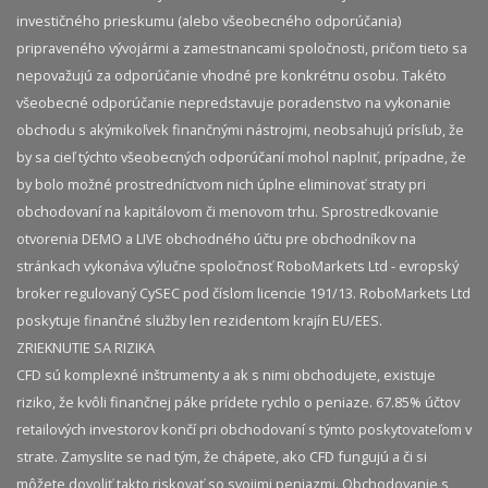
investičného prieskumu (alebo všeobecného odporúčania)
pripraveného vývojármi a zamestnancami spoločnosti, pričom tieto sa
nepovažujú za odporúčanie vhodné pre konkrétnu osobu. Takéto
všeobecné odporúčanie nepredstavuje poradenstvo na vykonanie
obchodu s akýmikoľvek finančnými nástrojmi, neobsahujú prísľub, že
by sa cieľ týchto všeobecných odporúčaní mohol naplniť, prípadne, že
by bolo možné prostredníctvom nich úplne eliminovať straty pri
obchodovaní na kapitálovom či menovom trhu. Sprostredkovanie
otvorenia DEMO a LIVE obchodného účtu pre obchodníkov na
stránkach vykonáva výlučne spoločnosť RoboMarkets Ltd - evropský
broker regulovaný CySEC pod číslom licencie 191/13. RoboMarkets Ltd
poskytuje finančné služby len rezidentom krajín EU/EES.
ZRIEKNUTIE SA RIZIKA
CFD sú komplexné inštrumenty a ak s nimi obchodujete, existuje
riziko, že kvôli finančnej páke prídete rychlo o peniaze. 67.85% účtov
retailových investorov končí pri obchodovaní s týmto poskytovateľom v
strate. Zamyslite se nad tým, že chápete, ako CFD fungujú a či si
môžete dovoliť takto riskovať so svojimi peniazmi. Obchodovanie s