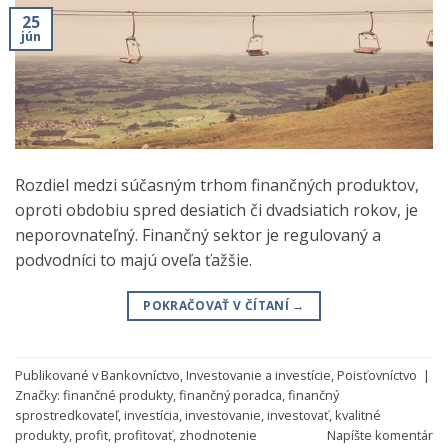
25
jún
Rozdiel medzi súčasným trhom finančných produktov,
oproti obdobiu spred desiatich či dvadsiatich rokov, je
neporovnateľný. Finančný sektor je regulovaný a
podvodníci to majú oveľa ťažšie.
POKRAČOVAŤ V ČÍTANÍ
→
Publikované v
Bankovníctvo
,
Investovanie a investície
,
Poisťovníctvo
|
Značky:
finančné produkty
,
finančný poradca
,
finančný
sprostredkovateľ
,
investícia
,
investovanie
,
investovať
,
kvalitné
produkty
,
profit
,
profitovať
,
zhodnotenie
Napíšte komentár