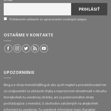
Prihlásením súhlasím so spracovaním osobných údajov
OSTAŇME V KONTAKTE
UPOZORNENIE
Blog a e-shop InvestičnýBlog.sk ako aj ich majiteľ a prevádzkovateľ nie
sú zodpovední za občasné chyby a nepresnosti obsiahnuté v obsahu
ktorejkoľvek tu uvedenej stránky, ani za potencionálne straty
pochádzajúce z investícií, či obchodov založených na akejkoľvek
informácii tu uvedenej. Tu uvedené informácie majú charakter