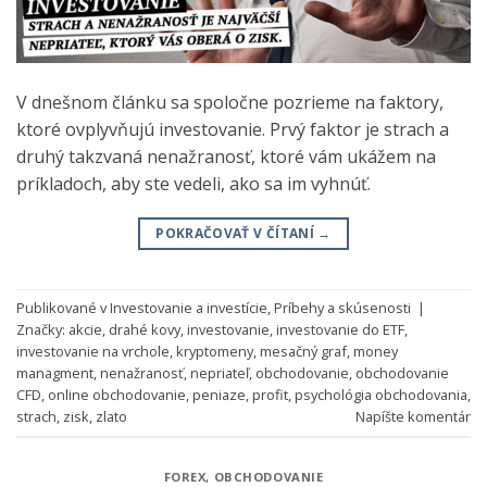
V dnešnom článku sa spoločne pozrieme na faktory,
ktoré ovplyvňujú investovanie. Prvý faktor je strach a
druhý takzvaná nenažranosť, ktoré vám ukážem na
príkladoch, aby ste vedeli, ako sa im vyhnúť.
POKRAČOVAŤ V ČÍTANÍ
→
Publikované v
Investovanie a investície
,
Príbehy a skúsenosti
|
Značky:
akcie
,
drahé kovy
,
investovanie
,
investovanie do ETF
,
investovanie na vrchole
,
kryptomeny
,
mesačný graf
,
money
managment
,
nenažranosť
,
nepriateľ
,
obchodovanie
,
obchodovanie
CFD
,
online obchodovanie
,
peniaze
,
profit
,
psychológia obchodovania
,
strach
,
zisk
,
zlato
Napíšte komentár
FOREX
,
OBCHODOVANIE