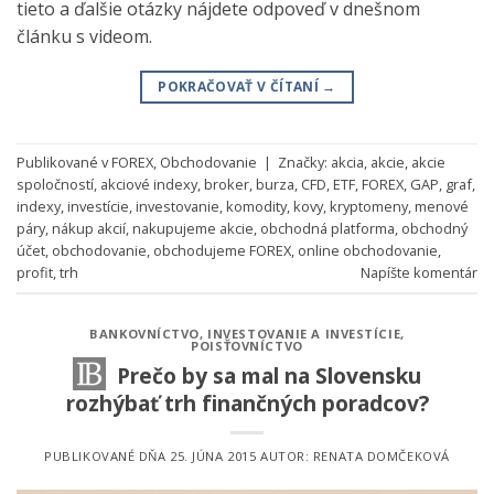
tieto a ďalšie otázky nájdete odpoveď v dnešnom
článku s videom.
POKRAČOVAŤ V ČÍTANÍ
→
Publikované v
FOREX
,
Obchodovanie
|
Značky:
akcia
,
akcie
,
akcie
spoločností
,
akciové indexy
,
broker
,
burza
,
CFD
,
ETF
,
FOREX
,
GAP
,
graf
,
indexy
,
investície
,
investovanie
,
komodity
,
kovy
,
kryptomeny
,
menové
páry
,
nákup akcií
,
nakupujeme akcie
,
obchodná platforma
,
obchodný
účet
,
obchodovanie
,
obchodujeme FOREX
,
online obchodovanie
,
profit
,
trh
Napíšte komentár
BANKOVNÍCTVO
,
INVESTOVANIE A INVESTÍCIE
,
POISŤOVNÍCTVO
Prečo by sa mal na Slovensku
rozhýbať trh finančných poradcov?
PUBLIKOVANÉ DŇA
25. JÚNA 2015
AUTOR:
RENATA DOMČEKOVÁ