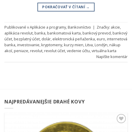
POKRAČOVAŤ V ČÍTANÍ
→
Publikované v
Aplikácie a programy
,
Bankovníctvo
|
Značky:
akcie
,
aplikácia revolut
,
banka
,
bankomatová karta
,
bankový prevod
,
bankový
účet
,
bezplatný účet
,
dolár
,
elektronická peňaženka
,
euro
,
internetová
banka
,
investovanie
,
kryptomeny
,
kurzy mien
,
Litva
,
Londýn
,
nákup
akcií
,
peniaze
,
revolut
,
revolut účet
,
vedenie účtu
,
virtuálna karta
Napíšte komentár
NAJPREDÁVANEJŠIE DRAHÉ KOVY
Pridať k
obľúbeným