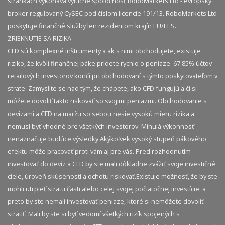
stránkach vykonáva výlučne spoločnosť RoboMarkets Ltd - evropský
broker regulovaný CySEC pod číslom licencie 191/13. RoboMarkets Ltd
poskytuje finančné služby len rezidentom krajín EU/EES.
ZRIEKNUTIE SA RIZIKA
CFD sú komplexné inštrumenty a ak s nimi obchodujete, existuje
riziko, že kvôli finančnej páke prídete rychlo o peniaze. 67.85% účtov
retailových investorov končí pri obchodovaní s týmto poskytovateľom v
strate. Zamyslite se nad tým, že chápete, ako CFD fungujú a či si
môžete dovoliť takto riskovať so svojimi peniazmi. Obchodovanie s
devízami a CFD na maržu so sebou nesie vysokú mieru rizika a
nemusí byť vhodné pre všetkých investorov. Minulá výkonnosť
nenaznačuje budúce výsledky.​ Akýkoľvek vysoký stupeň pákového
efektu môže pracovať proti vám aj pre vás. Pred rozhodnutím
investovať do devíz a CFD by ste mali dôkladne zvážiť svoje investičné
ciele, úroveň skúseností a ochotu riskovať.​ Existuje možnosť, že by ste
mohli utrpieť stratu časti alebo celej svojej počiatočnej investície, a
preto by ste nemali investovať peniaze, ktoré si nemôžete dovoliť
stratiť. Mali by ste si byť vedomí všetkých rizík spojených s