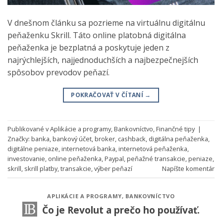
V dnešnom článku sa pozrieme na virtuálnu digitálnu
peňaženku Skrill. Táto online platobná digitálna
peňaženka je bezplatná a poskytuje jeden z
najrýchlejších, najjednoduchších a najbezpečnejších
spôsobov prevodov peňazí.
POKRAČOVAŤ V ČÍTANÍ
→
Publikované v
Aplikácie a programy
,
Bankovníctvo
,
Finančné tipy
|
Značky:
banka
,
bankový účet
,
broker
,
cashback
,
digitálna peňaženka
,
digitálne peniaze
,
internetová banka
,
internetová peňaženka
,
investovanie
,
online peňaženka
,
Paypal
,
peňažné transakcie
,
peniaze
,
skrill
,
skrill platby
,
transakcie
,
výber peňazí
Napíšte komentár
APLIKÁCIE A PROGRAMY
,
BANKOVNÍCTVO
Čo je Revolut a prečo ho používať.