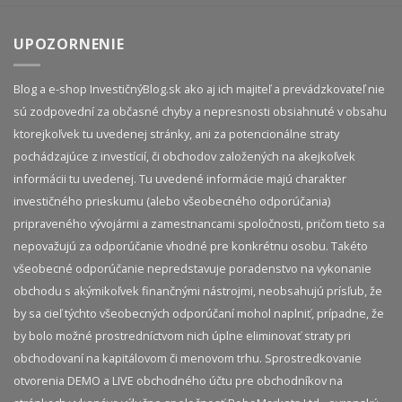
UPOZORNENIE
Blog a e-shop InvestičnýBlog.sk ako aj ich majiteľ a prevádzkovateľ nie
sú zodpovední za občasné chyby a nepresnosti obsiahnuté v obsahu
ktorejkoľvek tu uvedenej stránky, ani za potencionálne straty
pochádzajúce z investícií, či obchodov založených na akejkoľvek
informácii tu uvedenej. Tu uvedené informácie majú charakter
investičného prieskumu (alebo všeobecného odporúčania)
pripraveného vývojármi a zamestnancami spoločnosti, pričom tieto sa
nepovažujú za odporúčanie vhodné pre konkrétnu osobu. Takéto
všeobecné odporúčanie nepredstavuje poradenstvo na vykonanie
obchodu s akýmikoľvek finančnými nástrojmi, neobsahujú prísľub, že
by sa cieľ týchto všeobecných odporúčaní mohol naplniť, prípadne, že
by bolo možné prostredníctvom nich úplne eliminovať straty pri
obchodovaní na kapitálovom či menovom trhu. Sprostredkovanie
otvorenia DEMO a LIVE obchodného účtu pre obchodníkov na