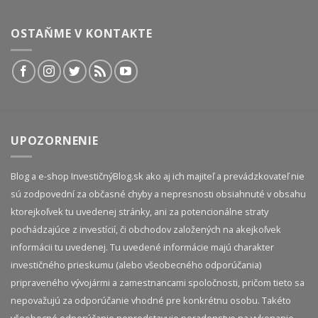
OSTAŇME V KONTAKTE
UPOZORNENIE
Blog a e-shop InvestičnýBlog.sk ako aj ich majiteľ a prevádzkovateľ nie
sú zodpovední za občasné chyby a nepresnosti obsiahnuté v obsahu
ktorejkoľvek tu uvedenej stránky, ani za potencionálne straty
pochádzajúce z investícií, či obchodov založených na akejkoľvek
informácii tu uvedenej. Tu uvedené informácie majú charakter
investičného prieskumu (alebo všeobecného odporúčania)
pripraveného vývojármi a zamestnancami spoločnosti, pričom tieto sa
nepovažujú za odporúčanie vhodné pre konkrétnu osobu. Takéto
všeobecné odporúčanie nepredstavuje poradenstvo na vykonanie