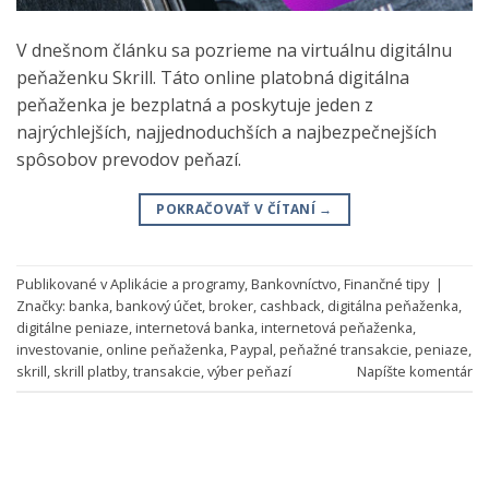
V dnešnom článku sa pozrieme na virtuálnu digitálnu
peňaženku Skrill. Táto online platobná digitálna
peňaženka je bezplatná a poskytuje jeden z
najrýchlejších, najjednoduchších a najbezpečnejších
spôsobov prevodov peňazí.
POKRAČOVAŤ V ČÍTANÍ
→
Publikované v
Aplikácie a programy
,
Bankovníctvo
,
Finančné tipy
|
Značky:
banka
,
bankový účet
,
broker
,
cashback
,
digitálna peňaženka
,
digitálne peniaze
,
internetová banka
,
internetová peňaženka
,
investovanie
,
online peňaženka
,
Paypal
,
peňažné transakcie
,
peniaze
,
skrill
,
skrill platby
,
transakcie
,
výber peňazí
Napíšte komentár