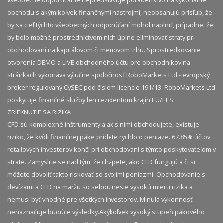
obchodu s akýmikoľvek finančnými nástrojmi, neobsahujú prísľub, že
by sa cieľ týchto všeobecných odporúčaní mohol naplniť, prípadne, že
by bolo možné prostredníctvom nich úplne eliminovať straty pri
obchodovaní na kapitálovom či menovom trhu. Sprostredkovanie
otvorenia DEMO a LIVE obchodného účtu pre obchodníkov na
stránkach vykonáva výlučne spoločnosť RoboMarkets Ltd - evropský
broker regulovaný CySEC pod číslom licencie 191/13. RoboMarkets Ltd
poskytuje finančné služby len rezidentom krajín EU/EES.
ZRIEKNUTIE SA RIZIKA
CFD sú komplexné inštrumenty a ak s nimi obchodujete, existuje
riziko, že kvôli finančnej páke prídete rychlo o peniaze. 67.85% účtov
retailových investorov končí pri obchodovaní s týmto poskytovateľom v
strate. Zamyslite se nad tým, že chápete, ako CFD fungujú a či si
môžete dovoliť takto riskovať so svojimi peniazmi. Obchodovanie s
devízami a CFD na maržu so sebou nesie vysokú mieru rizika a
nemusí byť vhodné pre všetkých investorov. Minulá výkonnosť
nenaznačuje budúce výsledky.​ Akýkoľvek vysoký stupeň pákového