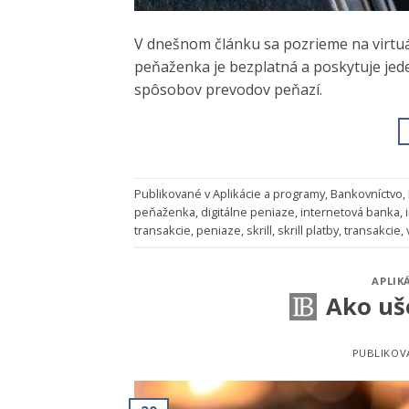
V dnešnom článku sa pozrieme na virtuál
peňaženka je bezplatná a poskytuje jede
spôsobov prevodov peňazí.
Publikované v
Aplikácie a programy
,
Bankovníctvo
,
peňaženka
,
digitálne peniaze
,
internetová banka
,
transakcie
,
peniaze
,
skrill
,
skrill platby
,
transakcie
,
APLIK
Ako uš
PUBLIKOV