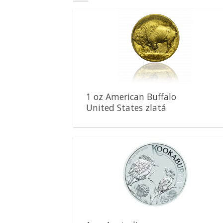
Pridať k
obľúbeným
1 oz American Buffalo
United States zlatá
minca
Pridať k
obľúbeným