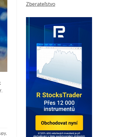
Zberateľstvo
k
r.
upy
,