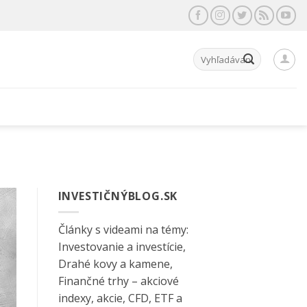
Hľadať:
INVESTIČNÝBLOG.SK
Články s videami na témy:
Investovanie a investície,
Drahé kovy a kamene,
Finančné trhy – akciové
indexy, akcie, CFD, ETF a