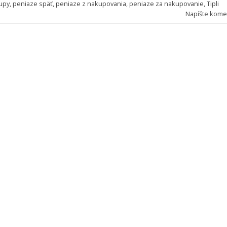
upy
,
peniaze späť
,
peniaze z nakupovania
,
peniaze za nakupovanie
,
Tipli
Napíšte kome