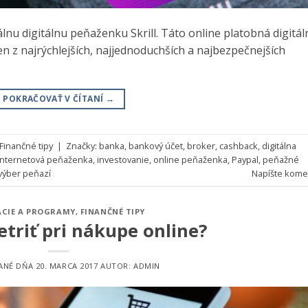
nu digitálnu peňaženku Skrill. Táto online platobná digitál
n z najrýchlejších, najjednoduchších a najbezpečnejších
POKRAČOVAŤ V ČÍTANÍ
→
Finančné tipy
|
Značky:
banka
,
bankový účet
,
broker
,
cashback
,
digitálna
internetová peňaženka
,
investovanie
,
online peňaženka
,
Paypal
,
peňažné
výber peňazí
Napíšte kome
ÁCIE A PROGRAMY
,
FINANČNÉ TIPY
etriť pri nákupe online?
ANÉ DŇA
20. MARCA 2017
AUTOR:
ADMIN