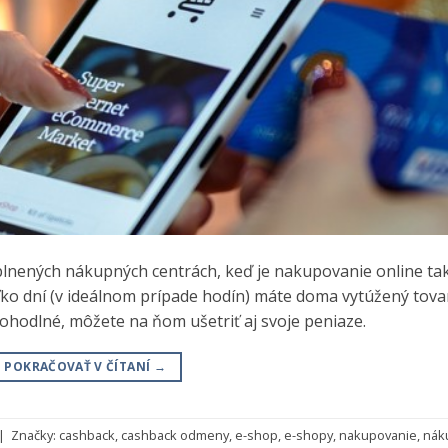
plnených nákupných centrách, keď je nakupovanie online ta
oľko dní (v ideálnom prípade hodín) máte doma vytúžený tova
ohodlné, môžete na ňom ušetriť aj svoje peniaze.
POKRAČOVAŤ V ČÍTANÍ
→
|
Značky:
cashback
,
cashback odmeny
,
e-shop
,
e-shopy
,
nakupovanie
,
nák