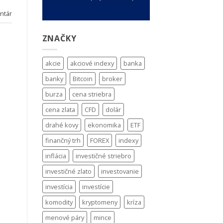
ntár
ZNAČKY
akcie
akciové indexy
banka
banky
Bitcoin
broker
burza
cena striebra
cena zlata
CFD
dolár
drahé kovy
ekonomika
ETF
finančný trh
FOREX
indexy
inflácia
investičné striebro
investičné zlato
investovanie
investícia
investície
komodity
kryptomeny
kríza
menové páry
mince