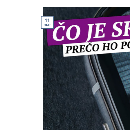
11
mar