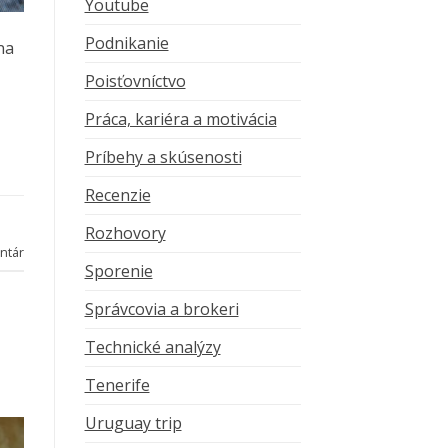
Youtube
Podnikanie
na
Poisťovníctvo
Práca, kariéra a motivácia
Príbehy a skúsenosti
Recenzie
Rozhovory
ntár
Sporenie
Správcovia a brokeri
Technické analýzy
Tenerife
Uruguay trip