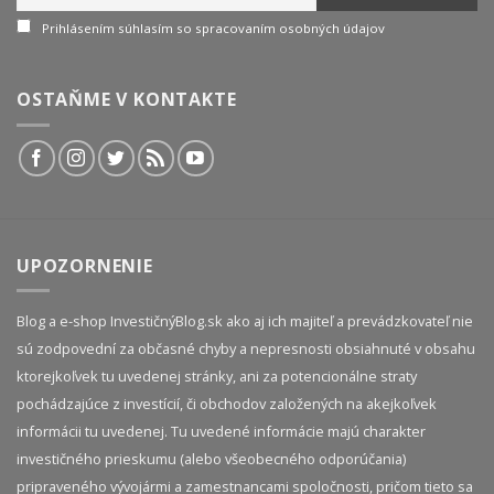
Prihlásením súhlasím so spracovaním osobných údajov
OSTAŇME V KONTAKTE
UPOZORNENIE
Blog a e-shop InvestičnýBlog.sk ako aj ich majiteľ a prevádzkovateľ nie
sú zodpovední za občasné chyby a nepresnosti obsiahnuté v obsahu
ktorejkoľvek tu uvedenej stránky, ani za potencionálne straty
pochádzajúce z investícií, či obchodov založených na akejkoľvek
informácii tu uvedenej. Tu uvedené informácie majú charakter
investičného prieskumu (alebo všeobecného odporúčania)
pripraveného vývojármi a zamestnancami spoločnosti, pričom tieto sa