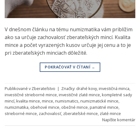
V dnešnom článku na tému numizmatika vám priblížim
ako sa určuje zachovalosť zberateľských mincí. Kvalita
mince a počet vyrazených kusov určuje jej cenu a to je
pri zberateľských minciach dôležité.
POKRAČOVAŤ V ČÍTANÍ
→
Publikované v
Zberateľstvo
|
Značky:
drahé kovy
,
investičná minca
,
investičné strieborné mince
,
investičné zlaté mince
,
kompletné sady
mincí
,
kvalita mince
,
mince
,
numismatics
,
numizmatické mince
,
numizmatika
,
obehové mince
,
obežné mince
,
pamätné mince
,
strieborné mince
,
zachovalosť
,
zberateľské mince
,
zlaté mince
Napíšte komentár