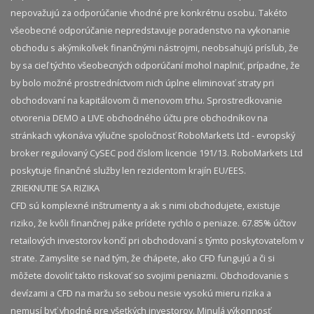
nepovažujú za odporúčanie vhodné pre konkrétnu osobu. Takéto
všeobecné odporúčanie nepredstavuje poradenstvo na vykonanie
obchodu s akýmikoľvek finančnými nástrojmi, neobsahujú prísľub, že
by sa cieľ týchto všeobecných odporúčaní mohol naplniť, prípadne, že
by bolo možné prostredníctvom nich úplne eliminovať straty pri
obchodovaní na kapitálovom či menovom trhu. Sprostredkovanie
otvorenia DEMO a LIVE obchodného účtu pre obchodníkov na
stránkach vykonáva výlučne spoločnosť RoboMarkets Ltd - evropský
broker regulovaný CySEC pod číslom licencie 191/13. RoboMarkets Ltd
poskytuje finančné služby len rezidentom krajín EU/EES.
ZRIEKNUTIE SA RIZIKA
CFD sú komplexné inštrumenty a ak s nimi obchodujete, existuje
riziko, že kvôli finančnej páke prídete rychlo o peniaze. 67.85% účtov
retailových investorov končí pri obchodovaní s týmto poskytovateľom v
strate. Zamyslite se nad tým, že chápete, ako CFD fungujú a či si
môžete dovoliť takto riskovať so svojimi peniazmi. Obchodovanie s
devízami a CFD na maržu so sebou nesie vysokú mieru rizika a
nemusí byť vhodné pre všetkých investorov. Minulá výkonnosť