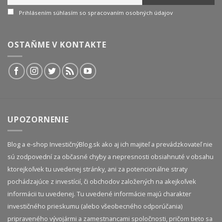
Prihlásením súhlasím so spracovaním osobných údajov
OSTAŇME V KONTAKTE
UPOZORNENIE
Blog a e-shop InvestičnýBlog.sk ako aj ich majiteľ a prevádzkovateľ nie
sú zodpovední za občasné chyby a nepresnosti obsiahnuté v obsahu
ktorejkoľvek tu uvedenej stránky, ani za potencionálne straty
pochádzajúce z investícií, či obchodov založených na akejkoľvek
informácii tu uvedenej. Tu uvedené informácie majú charakter
investičného prieskumu (alebo všeobecného odporúčania)
pripraveného vývojármi a zamestnancami spoločnosti, pričom tieto sa