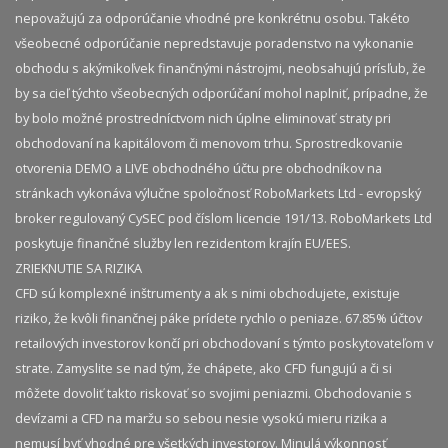
nepovažujú za odporúčanie vhodné pre konkrétnu osobu. Takéto
všeobecné odporúčanie nepredstavuje poradenstvo na vykonanie
obchodu s akýmikoľvek finančnými nástrojmi, neobsahujú prísľub, že
by sa cieľ týchto všeobecných odporúčaní mohol naplniť, prípadne, že
by bolo možné prostredníctvom nich úplne eliminovať straty pri
obchodovaní na kapitálovom či menovom trhu. Sprostredkovanie
otvorenia DEMO a LIVE obchodného účtu pre obchodníkov na
stránkach vykonáva výlučne spoločnosť RoboMarkets Ltd - evropský
broker regulovaný CySEC pod číslom licencie 191/13. RoboMarkets Ltd
poskytuje finančné služby len rezidentom krajín EU/EES.
ZRIEKNUTIE SA RIZIKA
CFD sú komplexné inštrumenty a ak s nimi obchodujete, existuje
riziko, že kvôli finančnej páke prídete rychlo o peniaze. 67.85% účtov
retailových investorov končí pri obchodovaní s týmto poskytovateľom v
strate. Zamyslite se nad tým, že chápete, ako CFD fungujú a či si
môžete dovoliť takto riskovať so svojimi peniazmi. Obchodovanie s
devízami a CFD na maržu so sebou nesie vysokú mieru rizika a
nemusí byť vhodné pre všetkých investorov. Minulá výkonnosť