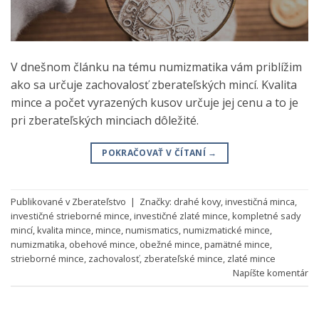
V dnešnom článku na tému numizmatika vám priblížim
ako sa určuje zachovalosť zberateľských mincí. Kvalita
mince a počet vyrazených kusov určuje jej cenu a to je
pri zberateľských minciach dôležité.
POKRAČOVAŤ V ČÍTANÍ
→
Publikované v
Zberateľstvo
|
Značky:
drahé kovy
,
investičná minca
,
investičné strieborné mince
,
investičné zlaté mince
,
kompletné sady
mincí
,
kvalita mince
,
mince
,
numismatics
,
numizmatické mince
,
numizmatika
,
obehové mince
,
obežné mince
,
pamätné mince
,
strieborné mince
,
zachovalosť
,
zberateľské mince
,
zlaté mince
Napíšte komentár