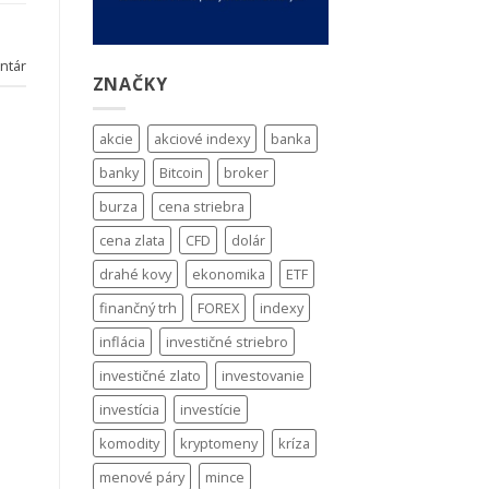
ntár
ZNAČKY
akcie
akciové indexy
banka
banky
Bitcoin
broker
burza
cena striebra
cena zlata
CFD
dolár
drahé kovy
ekonomika
ETF
finančný trh
FOREX
indexy
inflácia
investičné striebro
investičné zlato
investovanie
investícia
investície
komodity
kryptomeny
kríza
menové páry
mince