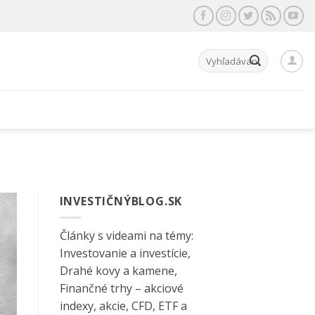
Hľadať:
INVESTIČNÝBLOG.SK
Články s videami na témy:
Investovanie a investície,
Drahé kovy a kamene,
Finančné trhy – akciové
indexy, akcie, CFD, ETF a