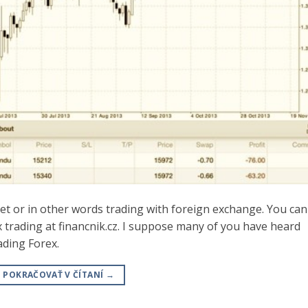
et or in other words trading with foreign exchange. You can
x trading at financnik.cz. I suppose many of you have heard
ading Forex.
POKRAČOVAŤ V ČÍTANÍ
→