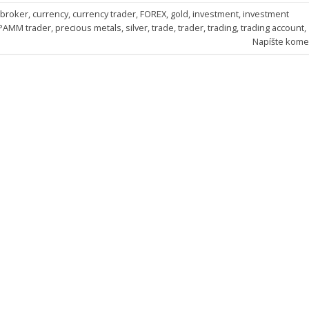
broker
,
currency
,
currency trader
,
FOREX
,
gold
,
investment
,
investment
PAMM trader
,
precious metals
,
silver
,
trade
,
trader
,
trading
,
trading account
,
Napíšte kome