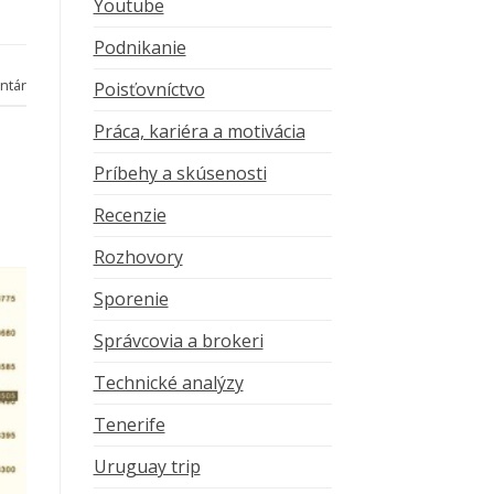
Youtube
Podnikanie
ntár
Poisťovníctvo
Práca, kariéra a motivácia
Príbehy a skúsenosti
Recenzie
Rozhovory
Sporenie
Správcovia a brokeri
Technické analýzy
Tenerife
Uruguay trip