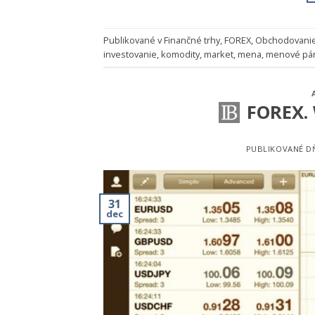
Publikované v
Finančné trhy
,
FOREX
,
Obchodovani
investovanie
,
komodity
,
market
,
mena
,
menové pá
FOREX.
PUBLIKOVANÉ 
31
dec