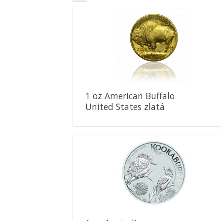
Pridať k
obľúbeným
1 oz American Buffalo
United States zlatá
minca
Pridať k
obľúbeným