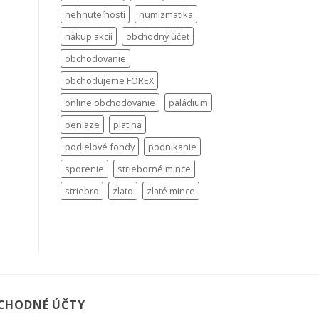
nehnuteľnosti
numizmatika
nákup akcií
obchodný účet
obchodovanie
obchodujeme FOREX
online obchodovanie
paládium
peniaze
platina
podielové fondy
podnikanie
sporenie
strieborné mince
striebro
zlato
zlaté mince
CHODNÉ ÚČTY