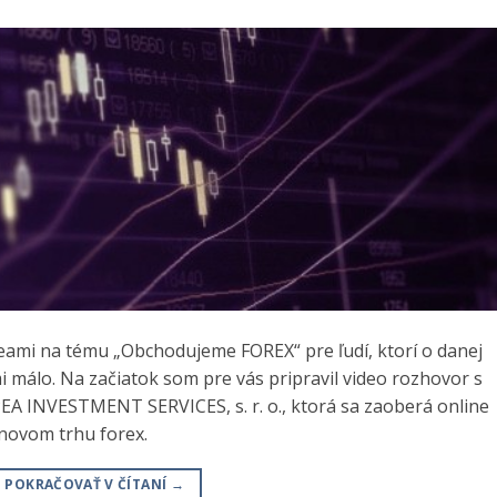
eami na tému „Obchodujeme FOREX“ pre ľudí, ktorí o danej
i málo. Na začiatok som pre vás pripravil video rozhovor s
 INVESTMENT SERVICES, s. r. o., ktorá sa zaoberá online
ovom trhu forex.
POKRAČOVAŤ V ČÍTANÍ
→