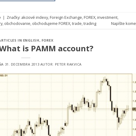
e
|
Značky:
akciové indexy
,
Foreign Exchange
,
FOREX
,
investment
,
ry
,
obchodovanie
,
obchodujeme FOREX
,
trade
,
trading
Napíšte kome
ARTICLES IN ENGLISH
,
FOREX
 What is PAMM account?
DŇA
31. DECEMBRA 2013
AUTOR:
PETER RAKVICA