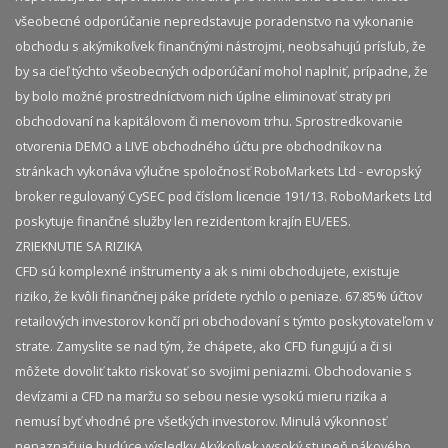
všeobecné odporúčanie nepredstavuje poradenstvo na vykonanie
obchodu s akýmikoľvek finančnými nástrojmi, neobsahujú prísľub, že
by sa cieľ týchto všeobecných odporúčaní mohol naplniť, prípadne, že
by bolo možné prostredníctvom nich úplne eliminovať straty pri
obchodovaní na kapitálovom či menovom trhu. Sprostredkovanie
otvorenia DEMO a LIVE obchodného účtu pre obchodníkov na
stránkach vykonáva výlučne spoločnosť RoboMarkets Ltd - evropský
broker regulovaný CySEC pod číslom licencie 191/13. RoboMarkets Ltd
poskytuje finančné služby len rezidentom krajín EU/EES.
ZRIEKNUTIE SA RIZIKA
CFD sú komplexné inštrumenty a ak s nimi obchodujete, existuje
riziko, že kvôli finančnej páke prídete rychlo o peniaze. 67.85% účtov
retailových investorov končí pri obchodovaní s týmto poskytovateľom v
strate. Zamyslite se nad tým, že chápete, ako CFD fungujú a či si
môžete dovoliť takto riskovať so svojimi peniazmi. Obchodovanie s
devízami a CFD na maržu so sebou nesie vysokú mieru rizika a
nemusí byť vhodné pre všetkých investorov. Minulá výkonnosť
nenaznačuje budúce výsledky.​ Akýkoľvek vysoký stupeň pákového