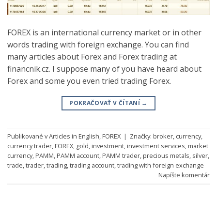
FOREX is an international currency market or in other
words trading with foreign exchange. You can find
many articles about Forex and Forex trading at
financnik.cz. I suppose many of you have heard about
Forex and some you even tried trading Forex.
POKRAČOVAŤ V ČÍTANÍ
→
Publikované v
Articles in English
,
FOREX
|
Značky:
broker
,
currency
,
currency trader
,
FOREX
,
gold
,
investment
,
investment services
,
market
currency
,
PAMM
,
PAMM account
,
PAMM trader
,
precious metals
,
silver
,
trade
,
trader
,
trading
,
trading account
,
trading with foreign exchange
Napíšte komentár