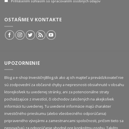
Prihlásením súhlasím so spracovaním osobných údajov
OSTAŇME V KONTAKTE
UPOZORNENIE
Blog a e-shop InvestičnýBlog.sk ako aj ich majiteľ a prevádzkovateľ nie
sú zodpovední za občasné chyby a nepresnosti obsiahnuté v obsahu
ktorejkoľvek tu uvedenej stránky, ani za potencionálne straty
pochádzajúce z investícií, či obchodov založených na akejkoľvek
informácii tu uvedenej. Tu uvedené informácie majú charakter
investičného prieskumu (alebo všeobecného odporúčania)
pripraveného vývojármi a zamestnancami spoločnosti, pričom tieto sa
nepovažujú za odporúčanie vhodné pre konkrétnu osobu. Takéto