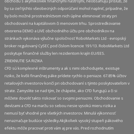
obchodu s akýmikoľvek finančnými nástrojmi, neobsahujú prísľub, že
by sa cieľ týchto všeobecných odporúčaní mohol naplniť, prípadne, že
by bolo možné prostredníctvom nich úplne eliminovať straty pri
obchodovaní na kapitálovom či menovom trhu. Sprostredkovanie
otvorenia DEMO a LIVE obchodného účtu pre obchodníkov na
stránkach vykonáva výlučne spoločnosť RoboMarkets Ltd - evropský
broker regulovaný CySEC pod číslom licencie 191/13. RoboMarkets Ltd
poskytuje finančné služby len rezidentom krajín EU/EES.
ZRIEKNUTIE SA RIZIKA
CFD sú komplexné inštrumenty a ak s nimi obchodujete, existuje
riziko, že kvôli finančnej páke prídete rychlo o peniaze. 67.85% účtov
retailových investorov končí pri obchodovaní s týmto poskytovateľom v
strate. Zamyslite se nad tým, že chápete, ako CFD fungujú a či si
môžete dovoliť takto riskovať so svojimi peniazmi. Obchodovanie s
devízami a CFD na maržu so sebou nesie vysokú mieru rizika a
nemusí byť vhodné pre všetkých investorov. Minulá výkonnosť
nenaznačuje budúce výsledky.​ Akýkoľvek vysoký stupeň pákového
efektu môže pracovať proti vám aj pre vás. Pred rozhodnutím