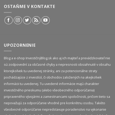
OSTAŇME V KONTAKTE
UPOZORNENIE
Blog a e-shop InvestičnýBlog.sk ako aj ich majiteľ a prevádzkovateľ nie
sú zodpovední za občasné chyby a nepresnosti obsiahnuté v obsahu
ktorejkoľvek tu uvedenej stránky, ani za potencionálne straty
pochádzajúce z investícií, či obchodov založených na akejkoľvek
informácii tu uvedenej. Tu uvedené informácie majú charakter
investičného prieskumu (alebo všeobecného odporúčania)
pripraveného vývojármi a zamestnancami spoločnosti, pričom tieto sa
nepovažujú za odporúčanie vhodné pre konkrétnu osobu. Takéto
všeobecné odporúčanie nepredstavuje poradenstvo na vykonanie