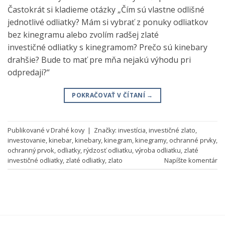
Častokrát si kladieme otázky „Čím sú vlastne odlišné
jednotlivé odliatky? Mám si vybrať z ponuky odliatkov
bez kinegramu alebo zvolím radšej zlaté
investičné odliatky s kinegramom? Prečo sú kinebary
drahšie? Bude to mať pre mňa nejakú výhodu pri
odpredaji?“
POKRAČOVAŤ V ČÍTANÍ
→
Publikované v
Drahé kovy
|
Značky:
investícia
,
investičné zlato
,
investovanie
,
kinebar
,
kinebary
,
kinegram
,
kinegramy
,
ochranné prvky
,
ochranný prvok
,
odliatky
,
rýdzosť odliatku
,
výroba odliatku
,
zlaté
investičné odliatky
,
zlaté odliatky
,
zlato
Napíšte komentár