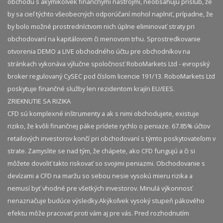
obchodu s akýmikoľvek finančnými nástrojmi, neobsahujú prísľub, že
by sa cieľ týchto všeobecných odporúčaní mohol naplniť, prípadne, že
by bolo možné prostredníctvom nich úplne eliminovať straty pri
obchodovaní na kapitálovom či menovom trhu. Sprostredkovanie
otvorenia DEMO a LIVE obchodného účtu pre obchodníkov na
stránkach vykonáva výlučne spoločnosť RoboMarkets Ltd - evropský
broker regulovaný CySEC pod číslom licencie 191/13. RoboMarkets Ltd
poskytuje finančné služby len rezidentom krajín EU/EES.
ZRIEKNUTIE SA RIZIKA
CFD sú komplexné inštrumenty a ak s nimi obchodujete, existuje
riziko, že kvôli finančnej páke prídete rychlo o peniaze. 67.85% účtov
retailových investorov končí pri obchodovaní s týmto poskytovateľom v
strate. Zamyslite se nad tým, že chápete, ako CFD fungujú a či si
môžete dovoliť takto riskovať so svojimi peniazmi. Obchodovanie s
devízami a CFD na maržu so sebou nesie vysokú mieru rizika a
nemusí byť vhodné pre všetkých investorov. Minulá výkonnosť
nenaznačuje budúce výsledky.​ Akýkoľvek vysoký stupeň pákového
efektu môže pracovať proti vám aj pre vás. Pred rozhodnutím