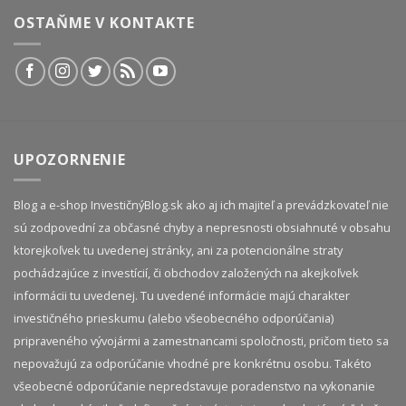
OSTAŇME V KONTAKTE
UPOZORNENIE
Blog a e-shop InvestičnýBlog.sk ako aj ich majiteľ a prevádzkovateľ nie
sú zodpovední za občasné chyby a nepresnosti obsiahnuté v obsahu
ktorejkoľvek tu uvedenej stránky, ani za potencionálne straty
pochádzajúce z investícií, či obchodov založených na akejkoľvek
informácii tu uvedenej. Tu uvedené informácie majú charakter
investičného prieskumu (alebo všeobecného odporúčania)
pripraveného vývojármi a zamestnancami spoločnosti, pričom tieto sa
nepovažujú za odporúčanie vhodné pre konkrétnu osobu. Takéto
všeobecné odporúčanie nepredstavuje poradenstvo na vykonanie