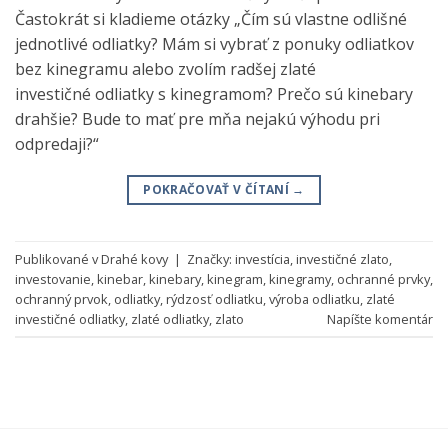
Častokrát si kladieme otázky „Čím sú vlastne odlišné
jednotlivé odliatky? Mám si vybrať z ponuky odliatkov
bez kinegramu alebo zvolím radšej zlaté
investičné odliatky s kinegramom? Prečo sú kinebary
drahšie? Bude to mať pre mňa nejakú výhodu pri
odpredaji?“
POKRAČOVAŤ V ČÍTANÍ
→
Publikované v
Drahé kovy
|
Značky:
investícia
,
investičné zlato
,
investovanie
,
kinebar
,
kinebary
,
kinegram
,
kinegramy
,
ochranné prvky
,
ochranný prvok
,
odliatky
,
rýdzosť odliatku
,
výroba odliatku
,
zlaté
investičné odliatky
,
zlaté odliatky
,
zlato
Napíšte komentár