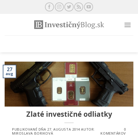
Preskočiť
na
obsah
27
aug
Zlaté investičné odliatky
PUBLIKOVANÉ DŇA
27. AUGUSTA 2014
AUTOR:
0
MIROSLAVA BORIKOVÁ
KOMENTÁROV