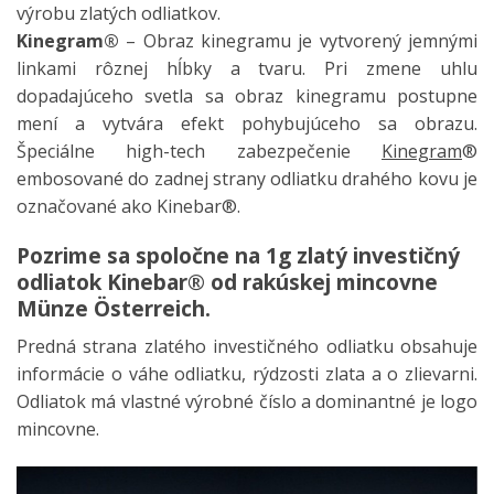
výrobu zlatých odliatkov.
Kinegram®
– Obraz kinegramu je vytvorený jemnými
linkami rôznej hĺbky a tvaru. Pri zmene uhlu
dopadajúceho svetla sa obraz kinegramu postupne
mení a vytvára efekt pohybujúceho sa obrazu.
Špeciálne high-tech zabezpečenie
Kinegram
®
embosované do zadnej strany odliatku drahého kovu je
označované ako Kinebar®.
Pozrime sa spoločne na 1g zlatý investičný
odliatok Kinebar® od rakúskej mincovne
Münze Österreich.
Predná strana zlatého investičného odliatku obsahuje
informácie o váhe odliatku, rýdzosti zlata a o zlievarni.
Odliatok má vlastné výrobné číslo a dominantné je logo
mincovne.