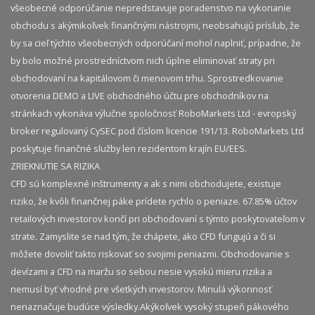
všeobecné odporúčanie nepredstavuje poradenstvo na vykonanie
obchodu s akýmikoľvek finančnými nástrojmi, neobsahujú prísľub, že
by sa cieľ týchto všeobecných odporúčaní mohol naplniť, prípadne, že
by bolo možné prostredníctvom nich úplne eliminovať straty pri
obchodovaní na kapitálovom či menovom trhu. Sprostredkovanie
otvorenia DEMO a LIVE obchodného účtu pre obchodníkov na
stránkach vykonáva výlučne spoločnosť RoboMarkets Ltd - evropský
broker regulovaný CySEC pod číslom licencie 191/13. RoboMarkets Ltd
poskytuje finančné služby len rezidentom krajín EU/EES.
ZRIEKNUTIE SA RIZIKA
CFD sú komplexné inštrumenty a ak s nimi obchodujete, existuje
riziko, že kvôli finančnej páke prídete rychlo o peniaze. 67.85% účtov
retailových investorov končí pri obchodovaní s týmto poskytovateľom v
strate. Zamyslite se nad tým, že chápete, ako CFD fungujú a či si
môžete dovoliť takto riskovať so svojimi peniazmi. Obchodovanie s
devízami a CFD na maržu so sebou nesie vysokú mieru rizika a
nemusí byť vhodné pre všetkých investorov. Minulá výkonnosť
nenaznačuje budúce výsledky.​ Akýkoľvek vysoký stupeň pákového