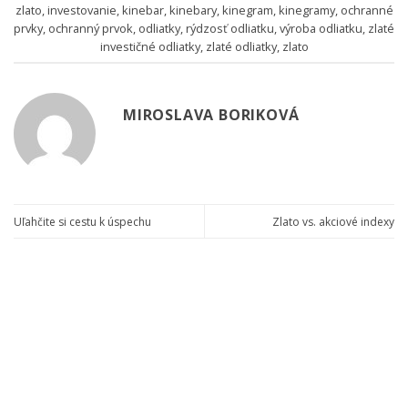
zlato
,
investovanie
,
kinebar
,
kinebary
,
kinegram
,
kinegramy
,
ochranné
prvky
,
ochranný prvok
,
odliatky
,
rýdzosť odliatku
,
výroba odliatku
,
zlaté
investičné odliatky
,
zlaté odliatky
,
zlato
MIROSLAVA BORIKOVÁ
Uľahčite si cestu k úspechu
Zlato vs. akciové indexy