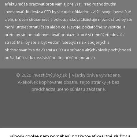
efektu môže pracovať proti vám aj pre vás. Pred rozhodnutím
investovať do devíz a CFD by ste mali dôkladne zvážiť svoje investičné
ciele, úroveň skúseností a ochotu riskovať.​ Existuje možnosť, že by ste
mohli utrpieť stratu časti alebo celej svojej počiatočnej investície, a
preto by ste nemali investovať peniaze, ktoré si nemôžete dovoliť
stratiť. Mali by ste si byť vedomí všetkých rizík spojených s
obchodovaním s devízami a CFD a v prípade akýchkoľvek pochybností
požiadať o radu nezávislého finančného poradcu.
© 2026 InvestičnýBlog.sk | Všetky práva vyhradené.
Akékoľvek kopírovanie obsahu tejto stránky je bez
predchádzajúceho súhlasu zakázané.
Súbory cookie nám pomáhajú poskytovať kvalitné služby a