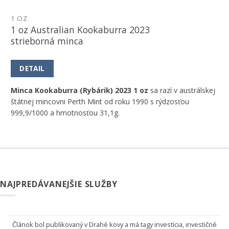
1 OZ
1 oz Australian Kookaburra 2023
strieborná minca
DETAIL
Minca Kookaburra (Rybárik) 2023 1 oz
sa razí v austrálskej
štátnej mincovni Perth Mint od roku 1990 s rýdzosťou
999,9/1000 a hmotnosťou 31,1g.
NAJPREDÁVANEJŠIE SLUŽBY
Článok bol publikovaný v
Drahé kovy
a má tagy
investícia
,
investičné