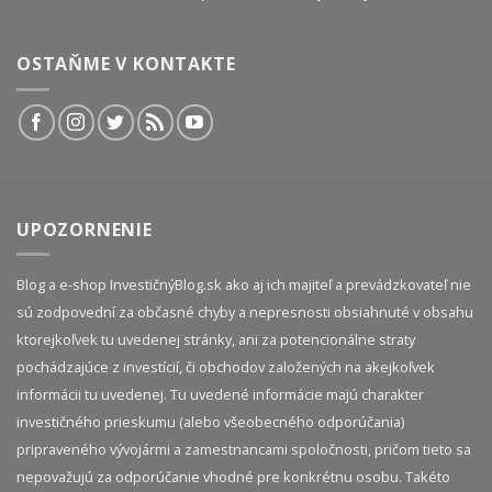
OSTAŇME V KONTAKTE
UPOZORNENIE
Blog a e-shop InvestičnýBlog.sk ako aj ich majiteľ a prevádzkovateľ nie
sú zodpovední za občasné chyby a nepresnosti obsiahnuté v obsahu
ktorejkoľvek tu uvedenej stránky, ani za potencionálne straty
pochádzajúce z investícií, či obchodov založených na akejkoľvek
informácii tu uvedenej. Tu uvedené informácie majú charakter
investičného prieskumu (alebo všeobecného odporúčania)
pripraveného vývojármi a zamestnancami spoločnosti, pričom tieto sa
nepovažujú za odporúčanie vhodné pre konkrétnu osobu. Takéto