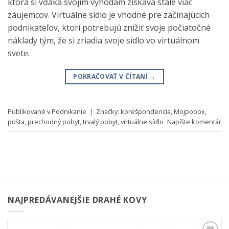
ktorá si vďaka svojim výhodám získava stále viac
záujemcov. Virtuálne sídlo je vhodné pre začínajúcich
podnikateľov, ktorí potrebujú znížiť svoje počiatočné
náklady tým, že si zriadia svoje sídlo vo virtuálnom
svete.
POKRAČOVAŤ V ČÍTANÍ
→
Publikované v
Podnikanie
|
Značky:
korešpondencia
,
Mojpobox
,
pošta
,
prechodný pobyt
,
trvalý pobyt
,
virtuálne sídlo
Napíšte komentár
NAJPREDÁVANEJŠIE DRAHÉ KOVY