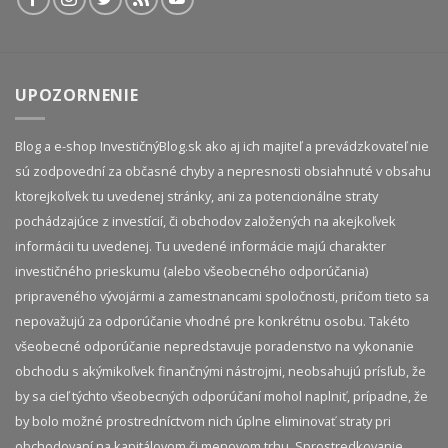
UPOZORNENIE
Blog a e-shop InvestičnýBlog.sk ako aj ich majiteľ a prevádzkovateľ nie
sú zodpovední za občasné chyby a nepresnosti obsiahnuté v obsahu
ktorejkoľvek tu uvedenej stránky, ani za potencionálne straty
pochádzajúce z investícií, či obchodov založených na akejkoľvek
informácii tu uvedenej. Tu uvedené informácie majú charakter
investičného prieskumu (alebo všeobecného odporúčania)
pripraveného vývojármi a zamestnancami spoločnosti, pričom tieto sa
nepovažujú za odporúčanie vhodné pre konkrétnu osobu. Takéto
všeobecné odporúčanie nepredstavuje poradenstvo na vykonanie
obchodu s akýmikoľvek finančnými nástrojmi, neobsahujú prísľub, že
by sa cieľ týchto všeobecných odporúčaní mohol naplniť, prípadne, že
by bolo možné prostredníctvom nich úplne eliminovať straty pri
obchodovaní na kapitálovom či menovom trhu. Sprostredkovanie