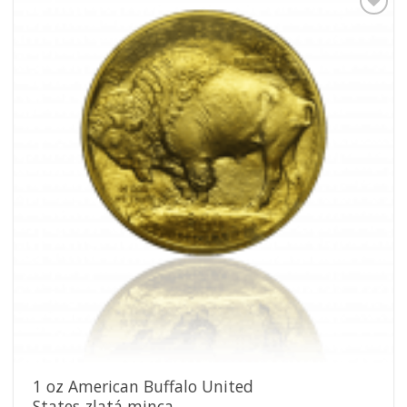
Pridať k
obľúbeným
1 oz American Buffalo United
States zlatá minca