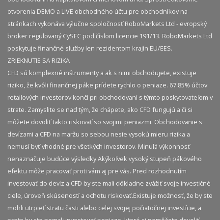
otvorenia DEMO a LIVE obchodného účtu pre obchodníkov na
stránkach vykonáva výlučne spoločnosť RoboMarkets Ltd - evropský
broker regulovaný CySEC pod číslom licencie 191/13. RoboMarkets Ltd
poskytuje finančné služby len rezidentom krajín EU/EES.
ZRIEKNUTIE SA RIZIKA
CFD sú komplexné inštrumenty a ak s nimi obchodujete, existuje
riziko, že kvôli finančnej páke prídete rychlo o peniaze. 67.85% účtov
retailových investorov končí pri obchodovaní s týmto poskytovateľom v
strate. Zamyslite se nad tým, že chápete, ako CFD fungujú a či si
môžete dovoliť takto riskovať so svojimi peniazmi. Obchodovanie s
devízami a CFD na maržu so sebou nesie vysokú mieru rizika a
nemusí byť vhodné pre všetkých investorov. Minulá výkonnosť
nenaznačuje budúce výsledky.​ Akýkoľvek vysoký stupeň pákového
efektu môže pracovať proti vám aj pre vás. Pred rozhodnutím
investovať do devíz a CFD by ste mali dôkladne zvážiť svoje investičné
ciele, úroveň skúseností a ochotu riskovať.​ Existuje možnosť, že by ste
mohli utrpieť stratu časti alebo celej svojej počiatočnej investície, a
preto by ste nemali investovať peniaze, ktoré si nemôžete dovoliť