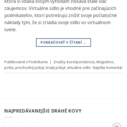
ktorá si vďaka svojim výhodám získava stále viac
záujemcov. Virtuálne sídlo je vhodné pre začínajúcich
podnikateľov, ktorí potrebujú znížiť svoje počiatočné
náklady tým, že si zriadia svoje sídlo vo virtuálnom
svete.
POKRAČOVAŤ V ČÍTANÍ
→
Publikované v
Podnikanie
|
Značky:
korešpondencia
,
Mojpobox
,
pošta
,
prechodný pobyt
,
trvalý pobyt
,
virtuálne sídlo
Napíšte komentár
NAJPREDÁVANEJŠIE DRAHÉ KOVY