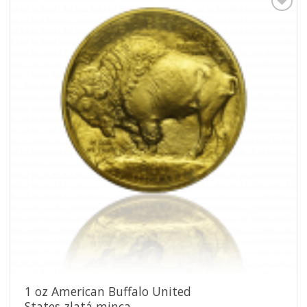
Pridať k
obľúbeným
1 oz American Buffalo United
States zlatá minca