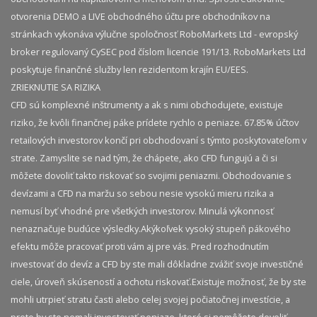
otvorenia DEMO a LIVE obchodného účtu pre obchodníkov na
stránkach vykonáva výlučne spoločnosť RoboMarkets Ltd - evropský
broker regulovaný CySEC pod číslom licencie 191/13. RoboMarkets Ltd
poskytuje finančné služby len rezidentom krajín EU/EES.
ZRIEKNUTIE SA RIZIKA
CFD sú komplexné inštrumenty a ak s nimi obchodujete, existuje
riziko, že kvôli finančnej páke prídete rychlo o peniaze. 67.85% účtov
retailových investorov končí pri obchodovaní s týmto poskytovateľom v
strate. Zamyslite se nad tým, že chápete, ako CFD fungujú a či si
môžete dovoliť takto riskovať so svojimi peniazmi. Obchodovanie s
devízami a CFD na maržu so sebou nesie vysokú mieru rizika a
nemusí byť vhodné pre všetkých investorov. Minulá výkonnosť
nenaznačuje budúce výsledky.​ Akýkoľvek vysoký stupeň pákového
efektu môže pracovať proti vám aj pre vás. Pred rozhodnutím
investovať do devíz a CFD by ste mali dôkladne zvážiť svoje investičné
ciele, úroveň skúseností a ochotu riskovať.​ Existuje možnosť, že by ste
mohli utrpieť stratu časti alebo celej svojej počiatočnej investície, a
preto by ste nemali investovať peniaze, ktoré si nemôžete dovoliť