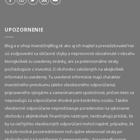
UPOZORNENIE
Blog a e-shop InvestičnýBlog.sk ako aj ich majiteľ a prevádzkovateľ nie
sú zodpovední za občasné chyby a nepresnosti obsiahnuté v obsahu
ktorejkoľvek tu uvedenej stránky, ani za potencionálne straty
pochádzajúce z investícií, či obchodov založených na akejkoľvek
informácii tu uvedenej. Tu uvedené informácie majú charakter
investičného prieskumu (alebo všeobecného odporúčania)
pripraveného vývojármi a zamestnancami spoločnosti, pričom tieto sa
nepovažujú za odporúčanie vhodné pre konkrétnu osobu. Takéto
všeobecné odporúčanie nepredstavuje poradenstvo na vykonanie
obchodu s akýmikoľvek finančnými nástrojmi, neobsahujú prísľub, že
by sa cieľ týchto všeobecných odporúčaní mohol naplniť, prípadne, že
by bolo možné prostredníctvom nich úplne eliminovať straty pri
obchodovaní na kapitálovom či menovom trhu. Sprostredkovanie