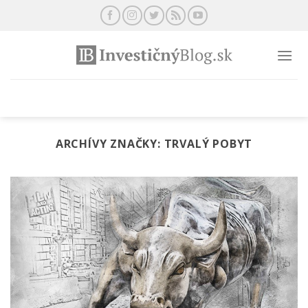
Preskočiť
na
obsah
ARCHÍVY ZNAČKY:
TRVALÝ POBYT