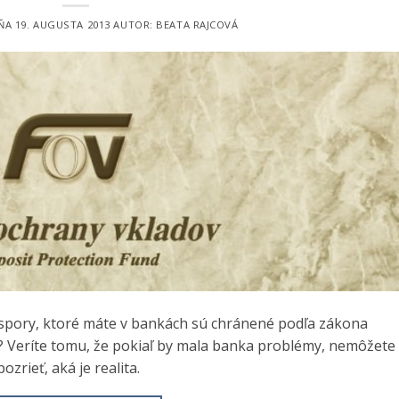
DŇA
19. AUGUSTA 2013
AUTOR:
BEATA RAJCOVÁ
e úspory, ktoré máte v bankách sú chránené podľa zákona
? Veríte tomu, že pokiaľ by mala banka problémy, nemôžete
zrieť, aká je realita.