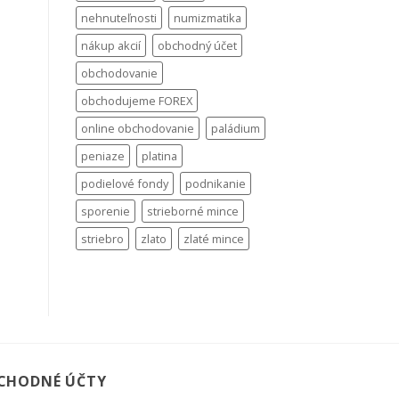
nehnuteľnosti
numizmatika
nákup akcií
obchodný účet
obchodovanie
obchodujeme FOREX
online obchodovanie
paládium
peniaze
platina
podielové fondy
podnikanie
sporenie
strieborné mince
striebro
zlato
zlaté mince
CHODNÉ ÚČTY