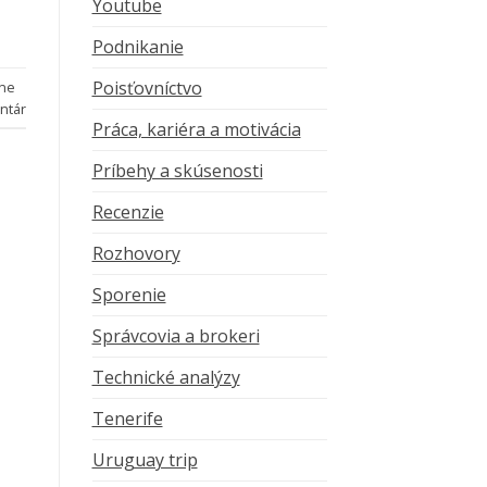
Youtube
Podnikanie
Poisťovníctvo
ane
ntár
Práca, kariéra a motivácia
Príbehy a skúsenosti
Recenzie
Rozhovory
Sporenie
Správcovia a brokeri
Technické analýzy
Tenerife
Uruguay trip