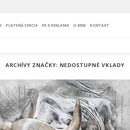
Y
PLATENÁ SEKCIA
PR A REKLAMA
O MNE
KONTAKT
ARCHÍVY ZNAČKY:
NEDOSTUPNÉ VKLADY