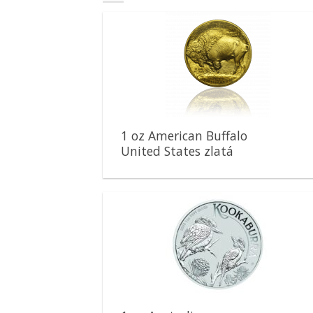
Pridať k
obľúbeným
1 oz American Buffalo
United States zlatá
minca
Pridať k
obľúbeným