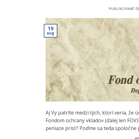
PUBLIKOVANÉ 
19
aug
Aj Vy patríte medzi tých, ktorí veria, ž
Fondom ochrany vkladov (ďalej len FOV)
peniaze prísť? Poďme sa teda spoločne po