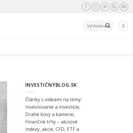
Hľadať:
INVESTIČNÝBLOG.SK
Články s videami na témy:
Investovanie a investície,
Drahé kovy a kamene,
Finančné trhy – akciové
indexy, akcie, CFD, ETF a