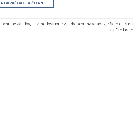
POKRAČOVAŤ V ČÍTANÍ
→
 ochrany vkladov
,
FOV
,
nedostupné vklady
,
ochrana vkladov
,
zákon o ochr
Napíšte kome