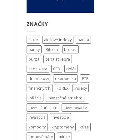
ZNAČKY
akcie
akciové indexy
banka
banky
Bitcoin
broker
burza
cena striebra
cena zlata
CFD
dolár
drahé kovy
ekonomika
ETF
finančný trh
FOREX
indexy
inflácia
investičné striebro
investičné zlato
investovanie
investícia
investície
komodity
kryptomeny
kríza
menové páry
mince