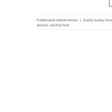
Publikované v
Bankovníctvo
|
Značky:
banky
,
fond
vkladov
,
záručný fond