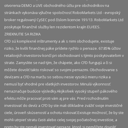
otvorenia DEMO a LIVE obchodného účtu pre obchodníkov na
stránkach vykonáva výlučne spoločnosť RoboMarkets Ltd - evropský
broker regulovaný CySEC pod číslom licencie 191/13. RoboMarkets Ltd
poskytuje finančné služby len rezidentom krajín EU/EES.
ZRIEKNUTIE SA RIZIKA
CFD sú komplexné inštrumenty a ak s nimi obchodujete, existuje
riziko, že kvôli finančnej páke prídete rychlo o peniaze. 67.85% účtov
retailových investorov končí pri obchodovaní s týmto poskytovateľom v
strate. Zamyslite se nad tým, že chápete, ako CFD fungujú a či si
môžete dovoliť takto riskovať so svojimi peniazmi. Obchodovanie s
devízami a CFD na maržu so sebou nesie vysokú mieru rizika a
nemusí byť vhodné pre všetkých investorov. Minulá výkonnosť
nenaznačuje budúce výsledky.​ Akýkoľvek vysoký stupeň pákového
efektu môže pracovať proti vám aj pre vás. Pred rozhodnutím
investovať do devíz a CFD by ste mali dôkladne zvážiť svoje investičné
ciele, úroveň skúseností a ochotu riskovať.​ Existuje možnosť, že by ste
mohli utrpieť stratu časti alebo celej svojej počiatočnej investície, a
preto by ste nemali investovať peniaze, ktoré si nemôžete dovoliť