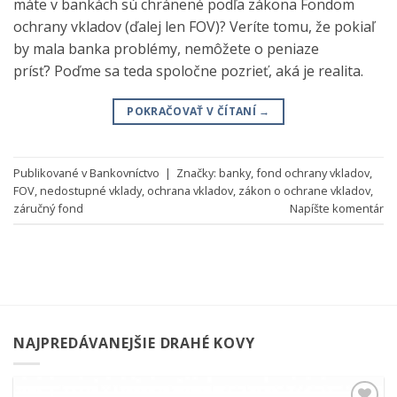
máte v bankách sú chránené podľa zákona Fondom
ochrany vkladov (ďalej len FOV)? Veríte tomu, že pokiaľ
by mala banka problémy, nemôžete o peniaze
prísť? Poďme sa teda spoločne pozrieť, aká je realita.
POKRAČOVAŤ V ČÍTANÍ
→
Publikované v
Bankovníctvo
|
Značky:
banky
,
fond ochrany vkladov
,
FOV
,
nedostupné vklady
,
ochrana vkladov
,
zákon o ochrane vkladov
,
záručný fond
Napíšte komentár
NAJPREDÁVANEJŠIE DRAHÉ KOVY