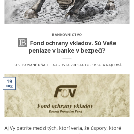
BANKOVNÍCTVO
Fond ochrany vkladov. Sú Vaše
peniaze v banke v bezpečí?
PUBLIKOVANÉ DŇA
19. AUGUSTA 2013
AUTOR:
BEATA RAJCOVÁ
19
aug
Aj Vy patríte medzi tých, ktorí veria, že úspory, ktoré