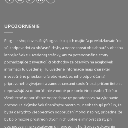
UPOZORNENIE
Blog a e-shop InvestičnýBlog.sk ako aj ich majiteľ a prevádzkovateľ nie
sú zodpovední za občasné chyby a nepresnosti obsiahnuté v obsahu
ktorejkoľvek tu uvedenej stránky, ani za potencionálne straty
pochádzajúce z investícií, či obchodov založených na akejkoľvek
informácii tu uvedenej. Tu uvedené informácie majú charakter
investičného prieskumu (alebo všeobecného odporúčania)
pripraveného vývojármi a zamestnancami spoločnosti, pričom tieto sa
nepovažujú za odporúčanie vhodné pre konkrétnu osobu. Takéto
všeobecné odporúčanie nepredstavuje poradenstvo na vykonanie
obchodu s akýmikoľvek finančnými nástrojmi, neobsahujú prísľub, že
by sa cieľ týchto všeobecných odporúčaní mohol naplniť, prípadne, že
by bolo možné prostredníctvom nich úplne eliminovať straty pri
obchodovaní na kapitálovom či menovom trhu. Sprostredkovanie