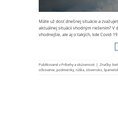
Máte už dosť dnešnej situácie a zvažujete
aktuálnej situácii vhodným riešením? V 
vhodnejšie, ale aj o takých, kde Covid-1
Publikované v
Príbehy a skúsenosti
|
Značky:
bie
očkovanie
,
podmienky
,
rúška
,
slovensko
,
španiels