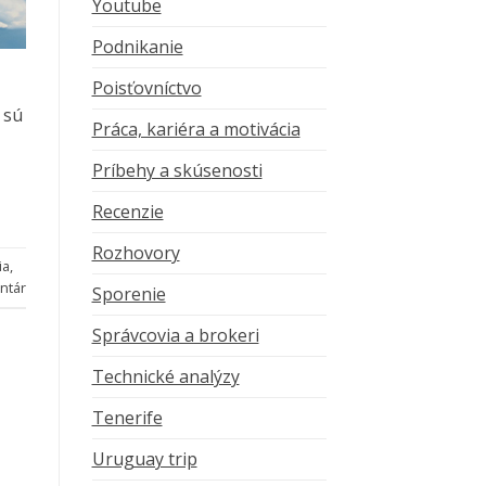
Youtube
Podnikanie
Poisťovníctvo
 sú
Práca, kariéra a motivácia
Príbehy a skúsenosti
Recenzie
Rozhovory
ia
,
ntár
Sporenie
Správcovia a brokeri
Technické analýzy
Tenerife
Uruguay trip