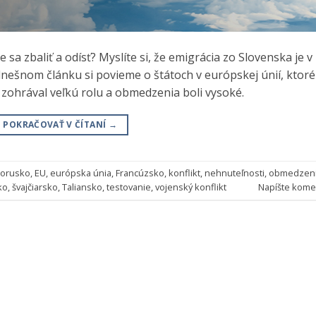
 sa zbaliť a odísť? Myslíte si, že emigrácia zo Slovenska je v
dnešnom článku si povieme o štátoch v európskej únií, ktoré
9 zohrával veľkú rolu a obmedzenia boli vysoké.
POKRAČOVAŤ V ČÍTANÍ
→
lorusko
,
EU
,
európska únia
,
Francúzsko
,
konflikt
,
nehnuteľnosti
,
obmedzen
ko
,
švajčiarsko
,
Taliansko
,
testovanie
,
vojenský konflikt
Napíšte kome