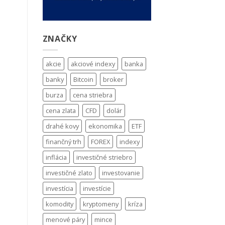
ZNAČKY
akcie
akciové indexy
banka
banky
Bitcoin
broker
burza
cena striebra
cena zlata
CFD
dolár
drahé kovy
ekonomika
ETF
finančný trh
FOREX
indexy
inflácia
investičné striebro
investičné zlato
investovanie
investícia
investície
komodity
kryptomeny
kríza
menové páry
mince