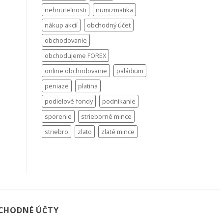
nehnuteľnosti
numizmatika
nákup akcií
obchodný účet
obchodovanie
obchodujeme FOREX
online obchodovanie
paládium
peniaze
platina
podielové fondy
podnikanie
sporenie
strieborné mince
striebro
zlato
zlaté mince
CHODNÉ ÚČTY