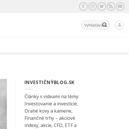
Hľadať:
INVESTIČNÝBLOG.SK
Články s videami na témy:
Investovanie a investície,
Drahé kovy a kamene,
Finančné trhy – akciové
indexy, akcie, CFD, ETF a