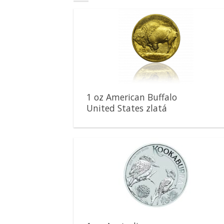
Pridať k
obľúbeným
1 oz American Buffalo
United States zlatá
minca
Pridať k
obľúbeným