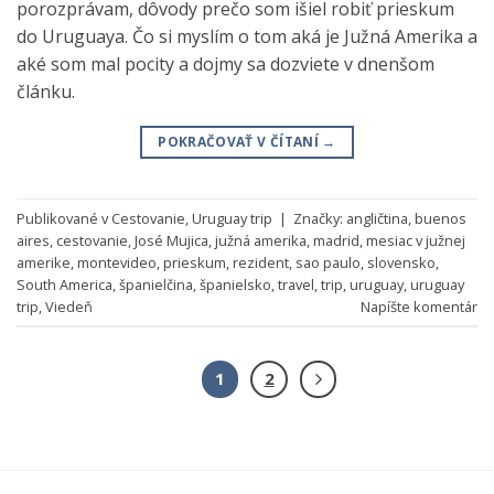
porozprávam, dôvody prečo som išiel robiť prieskum
do Uruguaya. Čo si myslím o tom aká je Južná Amerika a
aké som mal pocity a dojmy sa dozviete v dnenšom
článku.
POKRAČOVAŤ V ČÍTANÍ
→
Publikované v
Cestovanie
,
Uruguay trip
|
Značky:
angličtina
,
buenos
aires
,
cestovanie
,
José Mujica
,
južná amerika
,
madrid
,
mesiac v južnej
amerike
,
montevideo
,
prieskum
,
rezident
,
sao paulo
,
slovensko
,
South America
,
španielčina
,
španielsko
,
travel
,
trip
,
uruguay
,
uruguay
trip
,
Viedeň
Napíšte komentár
1
2