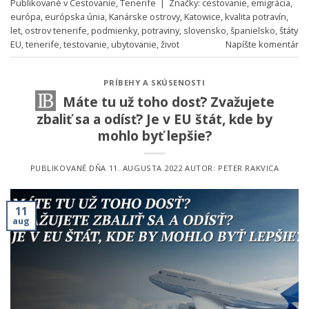
Publikované v
Cestovanie
,
Tenerife
|
Značky:
cestovanie
,
emigrácia
,
európa
,
európska únia
,
Kanárske ostrovy
,
Katowice
,
kvalita potravín
,
let
,
ostrov tenerife
,
podmienky
,
potraviny
,
slovensko
,
španielsko
,
štáty
EU
,
tenerife
,
testovanie
,
ubytovanie
,
život
Napíšte komentár
PRÍBEHY A SKÚSENOSTI
Máte tu už toho dosť? Zvažujete
zbaliť sa a odísť? Je v EU štát, kde by
mohlo byť lepšie?
PUBLIKOVANÉ DŇA
11. AUGUSTA 2022
AUTOR:
PETER RAKVICA
11
aug