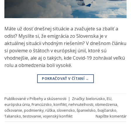
Máte už dosť dnešnej situácie a zvažujete sa zbaliť a
odísť? Myslíte si, že emigrácia zo Slovenska je v
aktuálnej situácii vhodným riešením? V dnešnom článku
si povieme o štátoch v európskej únií, ktoré sú
vhodnejšie, ale aj o takých, kde Covid-19 zohrával veľkú
rolu a obmedzenia boli vysoké.
POKRAČOVAŤ V ČÍTANÍ
→
Publikované v
Príbehy a skúsenosti
|
Značky:
bielorusko
,
EU
,
európska únia
,
Francúzsko
,
konflikt
,
nehnuteľnosti
,
obmedzenia
,
očkovanie
,
podmienky
,
rúška
,
slovensko
,
španielsko
,
švajčiarsko
,
Taliansko
,
testovanie
,
vojenský konflikt
Napíšte komentár