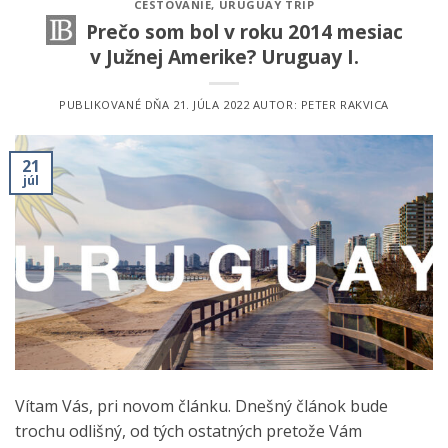
CESTOVANIE
,
URUGUAY TRIP
Prečo som bol v roku 2014 mesiac
v Južnej Amerike? Uruguay I.
PUBLIKOVANÉ DŇA
21. JÚLA 2022
AUTOR:
PETER RAKVICA
21
júl
Vítam Vás, pri novom článku. Dnešný článok bude
trochu odlišný, od tých ostatných pretože Vám