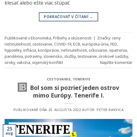
klesať alebo ešte viac stúpať.
POKRAČOVAŤ V ČÍTANÍ
→
Publikované v
Ekonomika
,
Príbehy a skúsenosti
|
Značky:
ceny
nehnuteľností
,
cestovanie
,
COVID-19
,
ECB
,
európska únia
,
FED
,
hypotéky
,
inflácia
,
konšpirácie
,
nehnuteľnosti
,
očkovanie
,
opatrenia
,
pandémia
,
potraviny
,
slovensko
,
služby
,
testovanie
,
úrokové sadzby
,
úroky
,
vakcína
,
vojenský konflikt
Napíšte komentár
CESTOVANIE
,
TENERIFE
Bol som si pozrieť jeden ostrov
mimo Európy. Tenerife I.
PUBLIKOVANÉ DŇA
25. AUGUSTA 2022
AUTOR:
PETER RAKVICA
25
aug