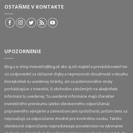
OSTAŇME V KONTAKTE
UPOZORNENIE
Blog a e-shop InvestičnýBlog.sk ako aj ich majiteľ a prevádzkovateľ nie
sú zodpovední za občasné chyby a nepresnosti obsiahnuté v obsahu
ktorejkoľvek tu uvedenej stránky, ani za potencionálne straty
pochádzajúce z investícií, či obchodov založených na akejkoľvek
informácii tu uvedenej. Tu uvedené informácie majú charakter
investičného prieskumu (alebo všeobecného odporúčania)
pripraveného vývojármi a zamestnancami spoločnosti, pričom tieto sa
nepovažujú za odporúčanie vhodné pre konkrétnu osobu. Takéto
všeobecné odporúčanie nepredstavuje poradenstvo na vykonanie