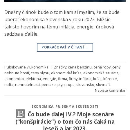
Dnešný článok bude o tom kam si myslím, že sa bude
uberať ekonomika Slovenska v roku 2023. Bližšie
takisto hovorím na tému inflácia, energie, úroková
sadzba a ďalšie.
POKRAČOVAŤ V ČÍTANÍ
→
Publikované v
Ekonomika
|
Značky:
cena benzínu
,
cena ropy
,
ceny
nehnuteľností
,
ceny plynu
,
ekonomická kríza
,
ekonomická situácia
,
ekonomika
,
elektrina
,
energie
,
firma
,
firmy
,
inflácia
,
kríza
,
kúrenie
,
nafta
,
nehnuteľnosti
,
peniaze
,
plyn
,
ropa
,
slovensko
,
slovnaft
Napíšte komentár
EKONOMIKA
,
PRÍBEHY A SKÚSENOSTI
Čo bude ďalej IV.? Moje scenáre
(“konšpirácie”) o tom čo nás čaká na
jeseň a jar 2023.