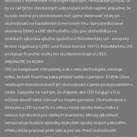
obchodu s akýmikoľvek finančnými nástrojmi, neobsahujú prísľub, že
by sa cieľ týchto všeobecných odporúčaní mohol naplniť, prípadne, že
by bolo možné prostredníctvom nich úplne eliminovať straty pri
obchodovaní na kapitálovom či menovom trhu. Sprostredkovanie
otvorenia DEMO a LIVE obchodného účtu pre obchodníkov na
stránkach vykonáva výlučne spoločnosť RoboMarkets Ltd - evropský
broker regulovaný CySEC pod číslom licencie 191/13. RoboMarkets Ltd
poskytuje finančné služby len rezidentom krajín EU/EES.
ZRIEKNUTIE SA RIZIKA
CFD sú komplexné inštrumenty a ak s nimi obchodujete, existuje
riziko, že kvôli finančnej páke prídete rychlo o peniaze. 67.85% účtov
retailových investorov končí pri obchodovaní s týmto poskytovateľom v
strate. Zamyslite se nad tým, že chápete, ako CFD fungujú a či si
môžete dovoliť takto riskovať so svojimi peniazmi. Obchodovanie s
devízami a CFD na maržu so sebou nesie vysokú mieru rizika a
nemusí byť vhodné pre všetkých investorov. Minulá výkonnosť
nenaznačuje budúce výsledky.​ Akýkoľvek vysoký stupeň pákového
efektu môže pracovať proti vám aj pre vás. Pred rozhodnutím