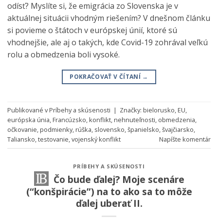
odísť? Myslíte si, že emigrácia zo Slovenska je v
aktuálnej situácii vhodným riešením? V dnešnom článku
si povieme o štátoch v európskej únií, ktoré sú
vhodnejšie, ale aj o takých, kde Covid-19 zohrával veľkú
rolu a obmedzenia boli vysoké.
POKRAČOVAŤ V ČÍTANÍ
→
Publikované v
Príbehy a skúsenosti
|
Značky:
bielorusko
,
EU
,
európska únia
,
Francúzsko
,
konflikt
,
nehnuteľnosti
,
obmedzenia
,
očkovanie
,
podmienky
,
rúška
,
slovensko
,
španielsko
,
švajčiarsko
,
Taliansko
,
testovanie
,
vojenský konflikt
Napíšte komentár
PRÍBEHY A SKÚSENOSTI
Čo bude ďalej? Moje scenáre
(“konšpirácie”) na to ako sa to môže
ďalej uberať II.