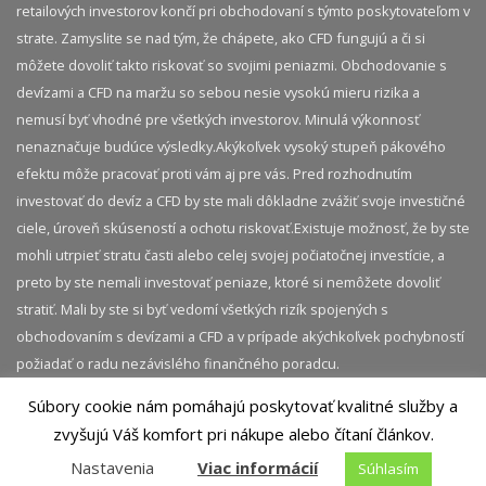
retailových investorov končí pri obchodovaní s týmto poskytovateľom v
strate. Zamyslite se nad tým, že chápete, ako CFD fungujú a či si
môžete dovoliť takto riskovať so svojimi peniazmi. Obchodovanie s
devízami a CFD na maržu so sebou nesie vysokú mieru rizika a
nemusí byť vhodné pre všetkých investorov. Minulá výkonnosť
nenaznačuje budúce výsledky.​ Akýkoľvek vysoký stupeň pákového
efektu môže pracovať proti vám aj pre vás. Pred rozhodnutím
investovať do devíz a CFD by ste mali dôkladne zvážiť svoje investičné
ciele, úroveň skúseností a ochotu riskovať.​ Existuje možnosť, že by ste
mohli utrpieť stratu časti alebo celej svojej počiatočnej investície, a
preto by ste nemali investovať peniaze, ktoré si nemôžete dovoliť
stratiť. Mali by ste si byť vedomí všetkých rizík spojených s
obchodovaním s devízami a CFD a v prípade akýchkoľvek pochybností
požiadať o radu nezávislého finančného poradcu.
Súbory cookie nám pomáhajú poskytovať kvalitné služby a
© 2026 InvestičnýBlog.sk | Všetky práva vyhradené.
zvyšujú Váš komfort pri nákupe alebo čítaní článkov.
Akékoľvek kopírovanie obsahu tejto stránky je bez
Nastavenia
Viac informácií
Súhlasím
predchádzajúceho súhlasu zakázané.