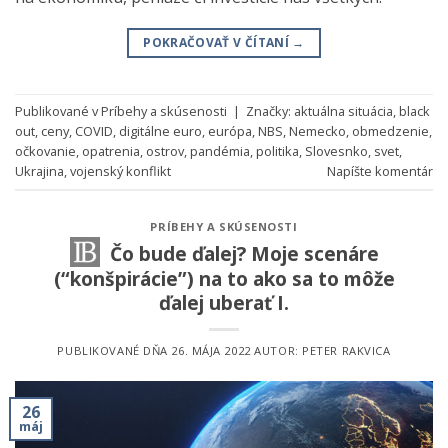
POKRAČOVAŤ V ČÍTANÍ
→
Publikované v
Príbehy a skúsenosti
|
Značky:
aktuálna situácia
,
black
out
,
ceny
,
COVID
,
digitálne euro
,
európa
,
NBS
,
Nemecko
,
obmedzenie
,
očkovanie
,
opatrenia
,
ostrov
,
pandémia
,
politika
,
Slovesnko
,
svet
,
Ukrajina
,
vojenský konflikt
Napíšte komentár
PRÍBEHY A SKÚSENOSTI
Čo bude ďalej? Moje scenáre
(“konšpirácie”) na to ako sa to môže
ďalej uberať I.
PUBLIKOVANÉ DŇA
26. MÁJA 2022
AUTOR:
PETER RAKVICA
26
máj