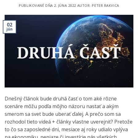
PUBLIKOVANÉ DŇA
2. JÚNA 2022
AUTOR:
PETER RAKVICA
02
jún
Dnešný článok bude druhá časť o tom aké rôzne
scenáre môžu podľa môjho názoru nastať a akým
smerom sa svet bude uberať ďalej. A prečo som sa
rozhodol tieto videá + články vlastne uverejniť? Pretože
to čo sa zaposledné dni, mesiace aj roky udialo vplýva
na ekonomiku, peniaze či investície nás všetkých.