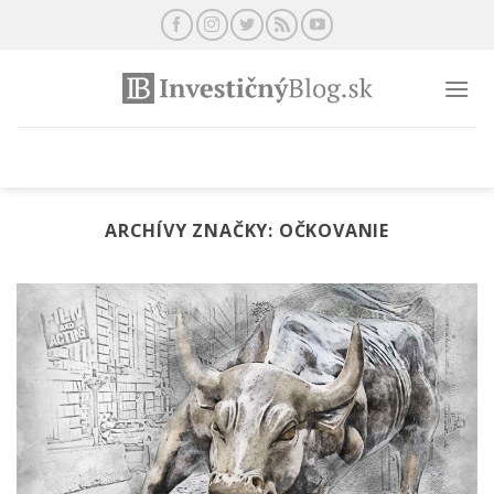
Preskočiť
na
obsah
ARCHÍVY ZNAČKY:
OČKOVANIE