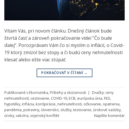
Vítam Vás, pri novom článku. Dnešný článok bude
štvrtá časť a zároveň pokračovanie videí “Čo bude
ďalej”. Porozprávam Vám čo si myslím o inflácií, o Covid-
19 ktorý zmizol bez stopy a či budú ceny nehnuteľnosti
klesať alebo ešte viac stúpať.
POKRAČOVAŤ V ČÍTANÍ
→
Publikované v
Ekonomika
,
Príbehy a skúsenosti
|
Značky:
ceny
nehnuteľností
,
cestovanie
,
COVID-19
,
ECB
,
európska únia
,
FED
,
hypotéky
,
inflácia
,
konšpirácie
,
nehnuteľnosti
,
očkovanie
,
opatrenia
,
pandémia
,
potraviny
,
slovensko
,
služby
,
testovanie
,
úrokové sadzby
,
úroky
,
vakcína
,
vojenský konflikt
Napíšte komentár