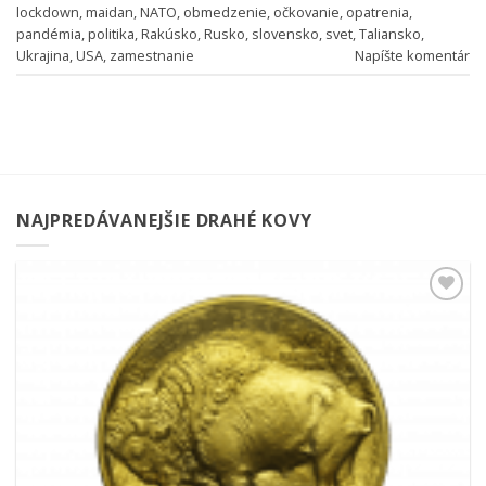
lockdown
,
maidan
,
NATO
,
obmedzenie
,
očkovanie
,
opatrenia
,
pandémia
,
politika
,
Rakúsko
,
Rusko
,
slovensko
,
svet
,
Taliansko
,
Ukrajina
,
USA
,
zamestnanie
Napíšte komentár
NAJPREDÁVANEJŠIE DRAHÉ KOVY
Pridať k
obľúbeným