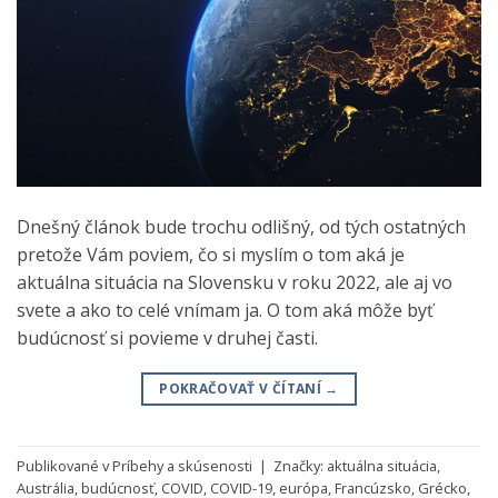
Dnešný článok bude trochu odlišný, od tých ostatných
pretože Vám poviem, čo si myslím o tom aká je
aktuálna situácia na Slovensku v roku 2022, ale aj vo
svete a ako to celé vnímam ja. O tom aká môže byť
budúcnosť si povieme v druhej časti.
POKRAČOVAŤ V ČÍTANÍ
→
Publikované v
Príbehy a skúsenosti
|
Značky:
aktuálna situácia
,
Austrália
,
budúcnosť
,
COVID
,
COVID-19
,
európa
,
Francúzsko
,
Grécko
,