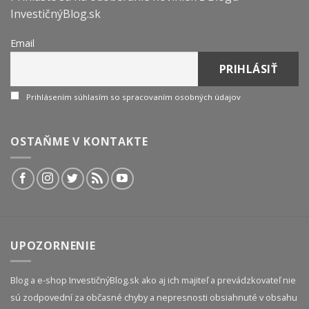
InvestičnýBlog.sk
Email
Prihlásením súhlasím so spracovaním osobných údajov
OSTAŇME V KONTAKTE
UPOZORNENIE
Blog a e-shop InvestičnýBlog.sk ako aj ich majiteľ a prevádzkovateľ nie
sú zodpovední za občasné chyby a nepresnosti obsiahnuté v obsahu