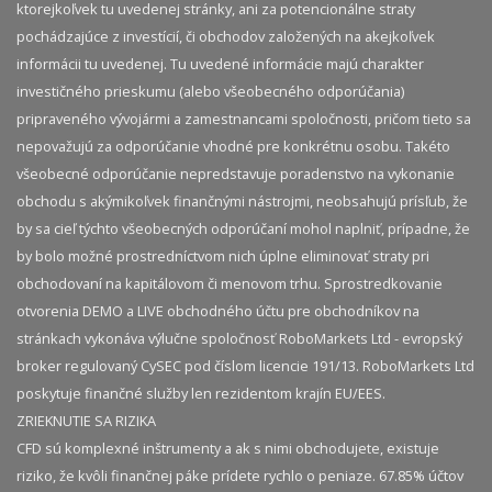
ktorejkoľvek tu uvedenej stránky, ani za potencionálne straty
pochádzajúce z investícií, či obchodov založených na akejkoľvek
informácii tu uvedenej. Tu uvedené informácie majú charakter
investičného prieskumu (alebo všeobecného odporúčania)
pripraveného vývojármi a zamestnancami spoločnosti, pričom tieto sa
nepovažujú za odporúčanie vhodné pre konkrétnu osobu. Takéto
všeobecné odporúčanie nepredstavuje poradenstvo na vykonanie
obchodu s akýmikoľvek finančnými nástrojmi, neobsahujú prísľub, že
by sa cieľ týchto všeobecných odporúčaní mohol naplniť, prípadne, že
by bolo možné prostredníctvom nich úplne eliminovať straty pri
obchodovaní na kapitálovom či menovom trhu. Sprostredkovanie
otvorenia DEMO a LIVE obchodného účtu pre obchodníkov na
stránkach vykonáva výlučne spoločnosť RoboMarkets Ltd - evropský
broker regulovaný CySEC pod číslom licencie 191/13. RoboMarkets Ltd
poskytuje finančné služby len rezidentom krajín EU/EES.
ZRIEKNUTIE SA RIZIKA
CFD sú komplexné inštrumenty a ak s nimi obchodujete, existuje
riziko, že kvôli finančnej páke prídete rychlo o peniaze. 67.85% účtov