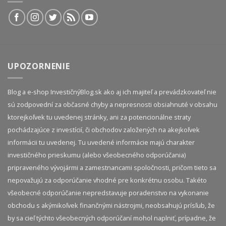
UPOZORNENIE
Blog a e-shop InvestičnýBlog.sk ako aj ich majiteľ a prevádzkovateľ nie
sú zodpovední za občasné chyby a nepresnosti obsiahnuté v obsahu
ktorejkoľvek tu uvedenej stránky, ani za potencionálne straty
pochádzajúce z investícií, či obchodov založených na akejkoľvek
informácii tu uvedenej. Tu uvedené informácie majú charakter
investičného prieskumu (alebo všeobecného odporúčania)
pripraveného vývojármi a zamestnancami spoločnosti, pričom tieto sa
nepovažujú za odporúčanie vhodné pre konkrétnu osobu. Takéto
všeobecné odporúčanie nepredstavuje poradenstvo na vykonanie
obchodu s akýmikoľvek finančnými nástrojmi, neobsahujú prísľub, že
by sa cieľ týchto všeobecných odporúčaní mohol naplniť, prípadne, že