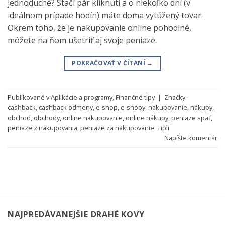
jednoduché? Stačí pár kliknutí a o niekoľko dní (v
ideálnom prípade hodín) máte doma vytúžený tovar.
Okrem toho, že je nakupovanie online pohodlné,
môžete na ňom ušetriť aj svoje peniaze.
POKRAČOVAŤ V ČÍTANÍ
→
Publikované v
Aplikácie a programy
,
Finančné tipy
|
Značky:
cashback
,
cashback odmeny
,
e-shop
,
e-shopy
,
nakupovanie
,
nákupy
,
obchod
,
obchody
,
online nakupovanie
,
online nákupy
,
peniaze späť
,
peniaze z nakupovania
,
peniaze za nakupovanie
,
Tipli
Napíšte komentár
NAJPREDÁVANEJŠIE DRAHÉ KOVY