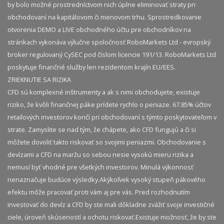
by bolo možné prostredníctvom nich úplne eliminovať straty pri
obchodovaní na kapitálovom či menovom trhu. Sprostredkovanie
otvorenia DEMO a LIVE obchodného účtu pre obchodníkov na
stránkach vykonáva výlučne spoločnosť RoboMarkets Ltd - evropský
broker regulovaný CySEC pod číslom licencie 191/13. RoboMarkets Ltd
poskytuje finančné služby len rezidentom krajín EU/EES.
ZRIEKNUTIE SA RIZIKA
CFD sú komplexné inštrumenty a ak s nimi obchodujete, existuje
riziko, že kvôli finančnej páke prídete rychlo o peniaze. 67.85% účtov
retailových investorov končí pri obchodovaní s týmto poskytovateľom v
strate. Zamyslite se nad tým, že chápete, ako CFD fungujú a či si
môžete dovoliť takto riskovať so svojimi peniazmi. Obchodovanie s
devízami a CFD na maržu so sebou nesie vysokú mieru rizika a
nemusí byť vhodné pre všetkých investorov. Minulá výkonnosť
nenaznačuje budúce výsledky.​ Akýkoľvek vysoký stupeň pákového
efektu môže pracovať proti vám aj pre vás. Pred rozhodnutím
investovať do devíz a CFD by ste mali dôkladne zvážiť svoje investičné
ciele, úroveň skúseností a ochotu riskovať.​ Existuje možnosť, že by ste