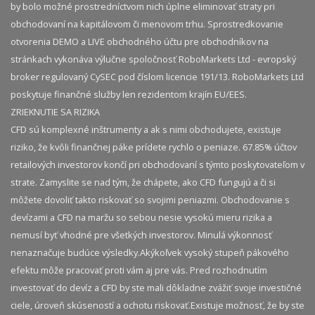
by bolo možné prostredníctvom nich úplne eliminovať straty pri
obchodovaní na kapitálovom či menovom trhu. Sprostredkovanie
otvorenia DEMO a LIVE obchodného účtu pre obchodníkov na
stránkach vykonáva výlučne spoločnosť RoboMarkets Ltd - evropský
broker regulovaný CySEC pod číslom licencie 191/13. RoboMarkets Ltd
poskytuje finančné služby len rezidentom krajín EU/EES.
ZRIEKNUTIE SA RIZIKA
CFD sú komplexné inštrumenty a ak s nimi obchodujete, existuje
riziko, že kvôli finančnej páke prídete rychlo o peniaze. 67.85% účtov
retailových investorov končí pri obchodovaní s týmto poskytovateľom v
strate. Zamyslite se nad tým, že chápete, ako CFD fungujú a či si
môžete dovoliť takto riskovať so svojimi peniazmi. Obchodovanie s
devízami a CFD na maržu so sebou nesie vysokú mieru rizika a
nemusí byť vhodné pre všetkých investorov. Minulá výkonnosť
nenaznačuje budúce výsledky.​ Akýkoľvek vysoký stupeň pákového
efektu môže pracovať proti vám aj pre vás. Pred rozhodnutím
investovať do devíz a CFD by ste mali dôkladne zvážiť svoje investičné
ciele, úroveň skúseností a ochotu riskovať.​ Existuje možnosť, že by ste