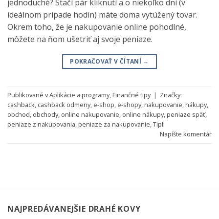
jednoduché? Stačí pár kliknutí a o niekoľko dní (v
ideálnom prípade hodín) máte doma vytúžený tovar.
Okrem toho, že je nakupovanie online pohodlné,
môžete na ňom ušetriť aj svoje peniaze.
POKRAČOVAŤ V ČÍTANÍ
→
Publikované v
Aplikácie a programy
,
Finančné tipy
|
Značky:
cashback
,
cashback odmeny
,
e-shop
,
e-shopy
,
nakupovanie
,
nákupy
,
obchod
,
obchody
,
online nakupovanie
,
online nákupy
,
peniaze späť
,
peniaze z nakupovania
,
peniaze za nakupovanie
,
Tipli
Napíšte komentár
NAJPREDÁVANEJŠIE DRAHÉ KOVY