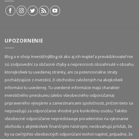
UPOZORNENIE
Blog a e-shop InvestičnýBlog.sk ako aj ich majiteľ a prevádzkovateľ nie
sú zodpovední za občasné chyby a nepresnosti obsiahnuté v obsahu
ktorejkoľvek tu uvedenej stránky, ani za potencionálne straty
pochádzajúce z investícií, či obchodov založených na akejkoľvek
informácii tu uvedenej. Tu uvedené informácie majú charakter
investičného prieskumu (alebo všeobecného odporúčania)
pripraveného vývojármi a zamestnancami spoločnosti, pričom tieto sa
nepovažujú za odporúčanie vhodné pre konkrétnu osobu. Takéto
všeobecné odporúčanie nepredstavuje poradenstvo na vykonanie
obchodu s akýmikoľvek finančnými nástrojmi, neobsahujú prísľub, že
by sa cieľ týchto všeobecných odporúčaní mohol naplniť, prípadne, že