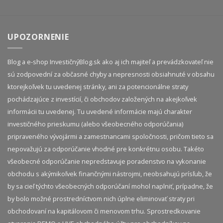
UPOZORNENIE
Blog a e-shop InvestičnýBlog.sk ako aj ich majiteľ a prevádzkovateľ nie
sú zodpovední za občasné chyby a nepresnosti obsiahnuté v obsahu
ktorejkoľvek tu uvedenej stránky, ani za potencionálne straty
pochádzajúce z investícií, či obchodov založených na akejkoľvek
informácii tu uvedenej. Tu uvedené informácie majú charakter
investičného prieskumu (alebo všeobecného odporúčania)
pripraveného vývojármi a zamestnancami spoločnosti, pričom tieto sa
nepovažujú za odporúčanie vhodné pre konkrétnu osobu. Takéto
všeobecné odporúčanie nepredstavuje poradenstvo na vykonanie
obchodu s akýmikoľvek finančnými nástrojmi, neobsahujú prísľub, že
by sa cieľ týchto všeobecných odporúčaní mohol naplniť, prípadne, že
by bolo možné prostredníctvom nich úplne eliminovať straty pri
obchodovaní na kapitálovom či menovom trhu. Sprostredkovanie