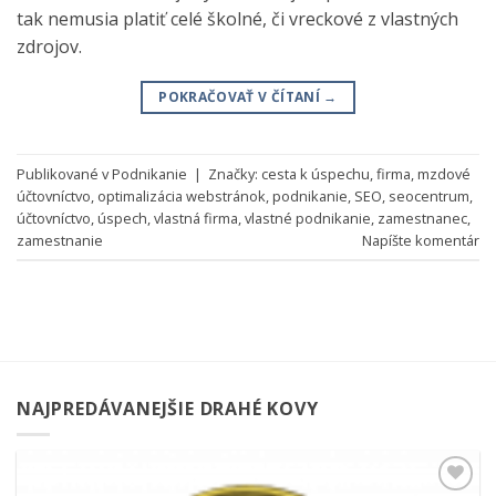
tak nemusia platiť celé školné, či vreckové z vlastných
zdrojov.
POKRAČOVAŤ V ČÍTANÍ
→
Publikované v
Podnikanie
|
Značky:
cesta k úspechu
,
firma
,
mzdové
účtovníctvo
,
optimalizácia webstránok
,
podnikanie
,
SEO
,
seocentrum
,
účtovníctvo
,
úspech
,
vlastná firma
,
vlastné podnikanie
,
zamestnanec
,
zamestnanie
Napíšte komentár
NAJPREDÁVANEJŠIE DRAHÉ KOVY