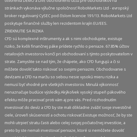
otvorenia DEMO a LIVE obchodného účtu pre obchodníkov na
stránkach vykonáva výlučne spoločnosť RoboMarkets Ltd - evropský
broker regulovaný CySEC pod číslom licencie 191/13. RoboMarkets Ltd
poskytuje finančné služby len rezidentom krajín EU/EES.
ZRIEKNUTIE SA RIZIKA
CFD sú komplexné inštrumenty a ak s nimi obchodujete, existuje
riziko, že kvôli finančnej páke prídete rychlo o peniaze. 67.85% účtov
retailových investorov končí pri obchodovaní s týmto poskytovateľom v
strate. Zamyslite se nad tým, že chápete, ako CFD fungujú a či si
môžete dovoliť takto riskovať so svojimi peniazmi. Obchodovanie s
devízami a CFD na maržu so sebou nesie vysokú mieru rizika a
nemusí byť vhodné pre všetkých investorov. Minulá výkonnosť
nenaznačuje budúce výsledky.​ Akýkoľvek vysoký stupeň pákového
efektu môže pracovať proti vám aj pre vás. Pred rozhodnutím
investovať do devíz a CFD by ste mali dôkladne zvážiť svoje investičné
ciele, úroveň skúseností a ochotu riskovať.​ Existuje možnosť, že by ste
mohli utrpieť stratu časti alebo celej svojej počiatočnej investície, a
preto by ste nemali investovať peniaze, ktoré si nemôžete dovoliť