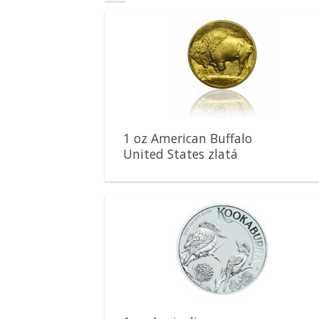
Pridať k
obľúbeným
1 oz American Buffalo
United States zlatá
minca
Pridať k
obľúbeným