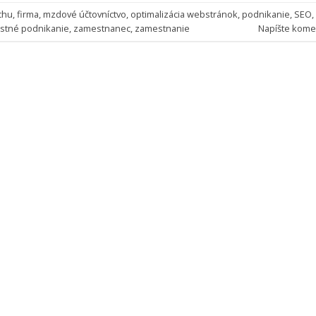
chu
,
firma
,
mzdové účtovníctvo
,
optimalizácia webstránok
,
podnikanie
,
SEO
,
astné podnikanie
,
zamestnanec
,
zamestnanie
Napíšte kome