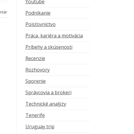
Youtube
ntár
Podnikanie
Poisťovníctvo
Práca, kariéra a motivácia
Príbehy a skúsenosti
Recenzie
Rozhovory
Sporenie
Správcovia a brokeri
Technické analýzy
Tenerife
Uruguay trip