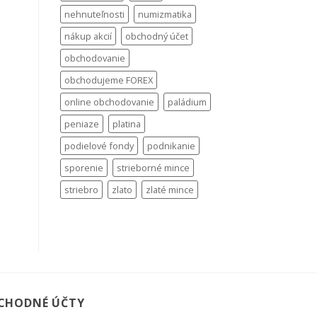
nehnuteľnosti
numizmatika
nákup akcií
obchodný účet
obchodovanie
obchodujeme FOREX
online obchodovanie
paládium
peniaze
platina
podielové fondy
podnikanie
sporenie
strieborné mince
striebro
zlato
zlaté mince
CHODNÉ ÚČTY