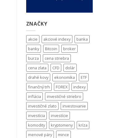
ZNAČKY
akcie
akciové indexy
banka
banky
Bitcoin
broker
burza
cena striebra
cena zlata
CFD
dolár
drahé kovy
ekonomika
ETF
finančný trh
FOREX
indexy
inflácia
investičné striebro
investičné zlato
investovanie
investícia
investície
komodity
kryptomeny
kríza
menové páry
mince