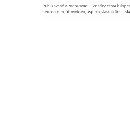
Publikované v
Podnikanie
|
Značky:
cesta k úspe
seocentrum
,
účtovníctvo
,
úspech
,
vlastná firma
,
vl