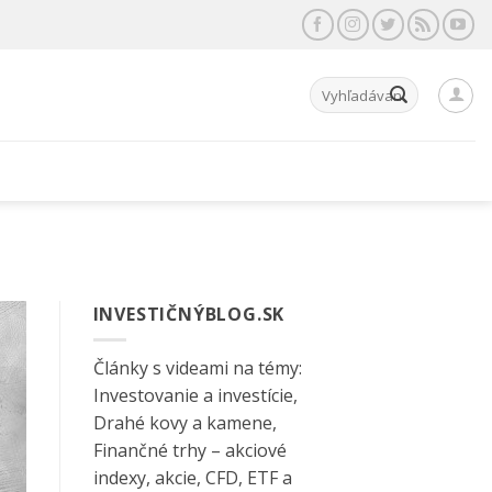
Hľadať:
INVESTIČNÝBLOG.SK
Články s videami na témy:
Investovanie a investície,
Drahé kovy a kamene,
Finančné trhy – akciové
indexy, akcie, CFD, ETF a