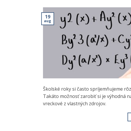
19
aug
Školské roky si často spríjemňujeme rôz
Takáto možnosť zarobiť si je výhodná naj
vreckové z vlastných zdrojov.