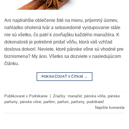
Ani najdrahšie oblečenie šité na mieru, príjemný úsmev,
nahladko oholená tvár a sebavedomé vystupovanie stále
nie sú všetko, čo patrí k zovňajšku každého manažéra. K
dokonalosti je potrebné pridať vôňu, ktorá váš vzhľad
doslova dotvorí. Neviete, ktoré pánske vône sú vhodné pre
biznismena? My áno. Všetko sa dozviete v nasledujúcom
článku.
POKRAČOVAŤ V ČÍTANÍ
→
Publikované v
Podnikanie
|
Značky:
manažér
,
pánska vôňa
,
pánske
parfumy
,
pánske vône
,
parfém
,
parfum
,
parfumy
,
podnikateľ
Napíšte komentár