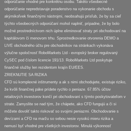
odporúčanie vhodné pre konkrétnu osobu. Takéto všeobecné
odporúčanie nepredstavuje poradenstvo na vykonanie obchodu s
akýmikoľvek finančnými nástrojmi, neobsahujú prísľub, že by sa cieľ
týchto všeobecných odporúčaní mohol naplniť, prípadne, že by bolo
možné prostredníctvom nich úplne eliminovať straty pri obchodovaní na
kapitálovom či menovom trhu. Sprostredkovanie otvorenia DEMO a
LIVE obchodného účtu pre obchodníkov na stránkach vykonáva
výlučne spoločnosť RoboMarkets Ltd - evropský broker regulovaný
CySEC pod číslom licencie 191/13. RoboMarkets Ltd poskytuje
finančné služby len rezidentom krajín EU/EES.
ZRIEKNUTIE SA RIZIKA
CFD sú komplexné inštrumenty a ak s nimi obchodujete, existuje riziko,
že kvôli finančnej páke prídete rychlo o peniaze. 67.85% účtov
retailových investorov končí pri obchodovaní s týmto poskytovateľom v
strate. Zamyslite se nad tým, že chápete, ako CFD fungujú a či si
môžete dovoliť takto riskovať so svojimi peniazmi. Obchodovanie s
devízami a CFD na maržu so sebou nesie vysokú mieru rizika a
nemusí byť vhodné pre všetkých investorov. Minulá výkonnosť