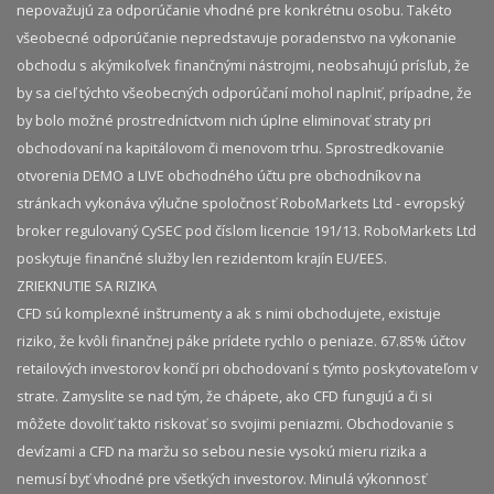
nepovažujú za odporúčanie vhodné pre konkrétnu osobu. Takéto
všeobecné odporúčanie nepredstavuje poradenstvo na vykonanie
obchodu s akýmikoľvek finančnými nástrojmi, neobsahujú prísľub, že
by sa cieľ týchto všeobecných odporúčaní mohol naplniť, prípadne, že
by bolo možné prostredníctvom nich úplne eliminovať straty pri
obchodovaní na kapitálovom či menovom trhu. Sprostredkovanie
otvorenia DEMO a LIVE obchodného účtu pre obchodníkov na
stránkach vykonáva výlučne spoločnosť RoboMarkets Ltd - evropský
broker regulovaný CySEC pod číslom licencie 191/13. RoboMarkets Ltd
poskytuje finančné služby len rezidentom krajín EU/EES.
ZRIEKNUTIE SA RIZIKA
CFD sú komplexné inštrumenty a ak s nimi obchodujete, existuje
riziko, že kvôli finančnej páke prídete rychlo o peniaze. 67.85% účtov
retailových investorov končí pri obchodovaní s týmto poskytovateľom v
strate. Zamyslite se nad tým, že chápete, ako CFD fungujú a či si
môžete dovoliť takto riskovať so svojimi peniazmi. Obchodovanie s
devízami a CFD na maržu so sebou nesie vysokú mieru rizika a
nemusí byť vhodné pre všetkých investorov. Minulá výkonnosť