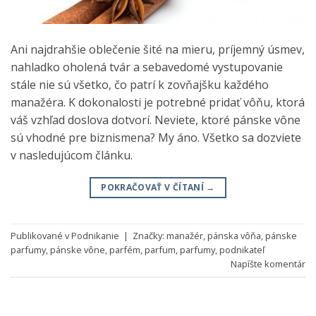
Ani najdrahšie oblečenie šité na mieru, príjemný úsmev,
nahladko oholená tvár a sebavedomé vystupovanie
stále nie sú všetko, čo patrí k zovňajšku každého
manažéra. K dokonalosti je potrebné pridať vôňu, ktorá
váš vzhľad doslova dotvorí. Neviete, ktoré pánske vône
sú vhodné pre biznismena? My áno. Všetko sa dozviete
v nasledujúcom článku.
POKRAČOVAŤ V ČÍTANÍ
→
Publikované v
Podnikanie
|
Značky:
manažér
,
pánska vôňa
,
pánske
parfumy
,
pánske vône
,
parfém
,
parfum
,
parfumy
,
podnikateľ
Napíšte komentár