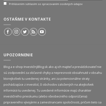
Prihlásením súhlasím so spracovaním osobných údajov
OSTAŇME V KONTAKTE
UPOZORNENIE
Blog a e-shop InvestičnýBlog.sk ako aj ich majiteľ a prevádzkovateľ nie
sú zodpovední za občasné chyby a nepresnosti obsiahnuté v obsahu
ktorejkoľvek tu uvedenej stránky, ani za potencionálne straty
pochádzajúce z investícií, či obchodov založených na akejkoľvek
informácii tu uvedenej. Tu uvedené informácie majú charakter
investičného prieskumu (alebo všeobecného odporúčania)
pripraveného vývojármi a zamestnancami spoločnosti, pričom tieto sa