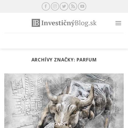
Preskočiť
na
obsah
ARCHÍVY ZNAČKY:
PARFUM