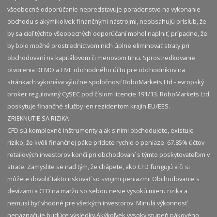
všeobecné odporúčanie nepredstavuje poradenstvo na vykonanie
obchodu s akýmikoľvek finančnými nástrojmi, neobsahujú prísľub, že
by sa cieľ týchto všeobecných odporúčaní mohol naplniť, prípadne, že
by bolo možné prostredníctvom nich úplne eliminovať straty pri
obchodovaní na kapitálovom či menovom trhu. Sprostredkovanie
otvorenia DEMO a LIVE obchodného účtu pre obchodníkov na
stránkach vykonáva výlučne spoločnosť RoboMarkets Ltd - evropský
broker regulovaný CySEC pod číslom licencie 191/13. RoboMarkets Ltd
poskytuje finančné služby len rezidentom krajín EU/EES.
ZRIEKNUTIE SA RIZIKA
CFD sú komplexné inštrumenty a ak s nimi obchodujete, existuje
riziko, že kvôli finančnej páke prídete rychlo o peniaze. 67.85% účtov
retailových investorov končí pri obchodovaní s týmto poskytovateľom v
strate. Zamyslite se nad tým, že chápete, ako CFD fungujú a či si
môžete dovoliť takto riskovať so svojimi peniazmi. Obchodovanie s
devízami a CFD na maržu so sebou nesie vysokú mieru rizika a
nemusí byť vhodné pre všetkých investorov. Minulá výkonnosť
nenaznačuje budúce výsledky.​ Akýkoľvek vysoký stupeň pákového