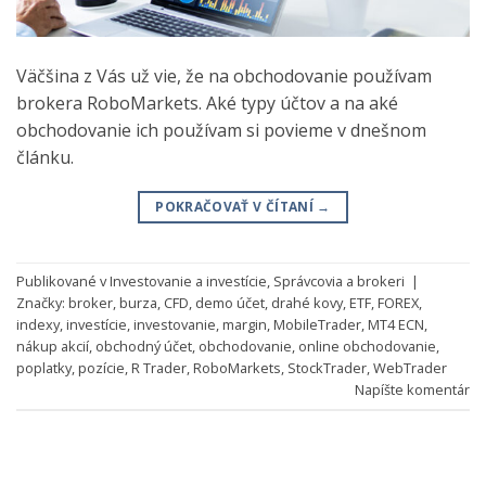
Väčšina z Vás už vie, že na obchodovanie používam
brokera RoboMarkets. Aké typy účtov a na aké
obchodovanie ich používam si povieme v dnešnom
článku.
POKRAČOVAŤ V ČÍTANÍ
→
Publikované v
Investovanie a investície
,
Správcovia a brokeri
|
Značky:
broker
,
burza
,
CFD
,
demo účet
,
drahé kovy
,
ETF
,
FOREX
,
indexy
,
investície
,
investovanie
,
margin
,
MobileTrader
,
MT4 ECN
,
nákup akcií
,
obchodný účet
,
obchodovanie
,
online obchodovanie
,
poplatky
,
pozície
,
R Trader
,
RoboMarkets
,
StockTrader
,
WebTrader
Napíšte komentár