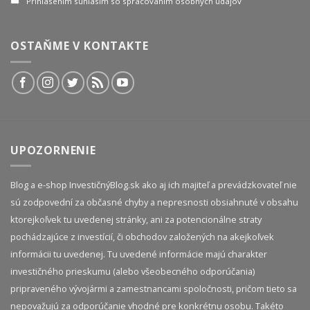
Prihlásením súhlasím so spracovaním osobných údajov
OSTAŇME V KONTAKTE
UPOZORNENIE
Blog a e-shop InvestičnýBlog.sk ako aj ich majiteľ a prevádzkovateľ nie
sú zodpovední za občasné chyby a nepresnosti obsiahnuté v obsahu
ktorejkoľvek tu uvedenej stránky, ani za potencionálne straty
pochádzajúce z investícií, či obchodov založených na akejkoľvek
informácii tu uvedenej. Tu uvedené informácie majú charakter
investičného prieskumu (alebo všeobecného odporúčania)
pripraveného vývojármi a zamestnancami spoločnosti, pričom tieto sa
nepovažujú za odporúčanie vhodné pre konkrétnu osobu. Takéto