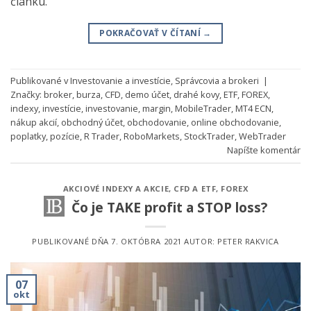
článku.
POKRAČOVAŤ V ČÍTANÍ
→
Publikované v
Investovanie a investície
,
Správcovia a brokeri
|
Značky:
broker
,
burza
,
CFD
,
demo účet
,
drahé kovy
,
ETF
,
FOREX
,
indexy
,
investície
,
investovanie
,
margin
,
MobileTrader
,
MT4 ECN
,
nákup akcií
,
obchodný účet
,
obchodovanie
,
online obchodovanie
,
poplatky
,
pozície
,
R Trader
,
RoboMarkets
,
StockTrader
,
WebTrader
Napíšte komentár
AKCIOVÉ INDEXY A AKCIE
,
CFD A ETF
,
FOREX
Čo je TAKE profit a STOP loss?
PUBLIKOVANÉ DŇA
7. OKTÓBRA 2021
AUTOR:
PETER RAKVICA
07
okt