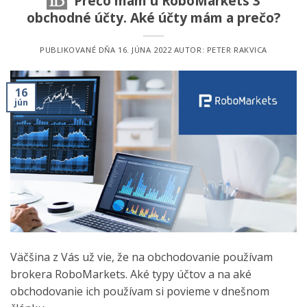
Prečo mám u RoboMarkets 3
obchodné účty. Aké účty mám a prečo?
PUBLIKOVANÉ DŇA
16. JÚNA 2022
AUTOR:
PETER RAKVICA
16
jún
Väčšina z Vás už vie, že na obchodovanie používam
brokera RoboMarkets. Aké typy účtov a na aké
obchodovanie ich používam si povieme v dnešnom