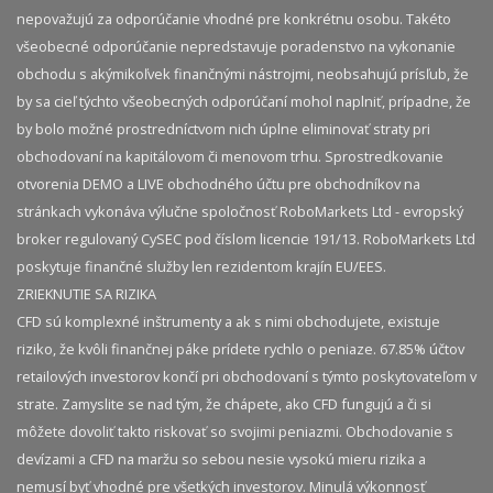
nepovažujú za odporúčanie vhodné pre konkrétnu osobu. Takéto
všeobecné odporúčanie nepredstavuje poradenstvo na vykonanie
obchodu s akýmikoľvek finančnými nástrojmi, neobsahujú prísľub, že
by sa cieľ týchto všeobecných odporúčaní mohol naplniť, prípadne, že
by bolo možné prostredníctvom nich úplne eliminovať straty pri
obchodovaní na kapitálovom či menovom trhu. Sprostredkovanie
otvorenia DEMO a LIVE obchodného účtu pre obchodníkov na
stránkach vykonáva výlučne spoločnosť RoboMarkets Ltd - evropský
broker regulovaný CySEC pod číslom licencie 191/13. RoboMarkets Ltd
poskytuje finančné služby len rezidentom krajín EU/EES.
ZRIEKNUTIE SA RIZIKA
CFD sú komplexné inštrumenty a ak s nimi obchodujete, existuje
riziko, že kvôli finančnej páke prídete rychlo o peniaze. 67.85% účtov
retailových investorov končí pri obchodovaní s týmto poskytovateľom v
strate. Zamyslite se nad tým, že chápete, ako CFD fungujú a či si
môžete dovoliť takto riskovať so svojimi peniazmi. Obchodovanie s
devízami a CFD na maržu so sebou nesie vysokú mieru rizika a
nemusí byť vhodné pre všetkých investorov. Minulá výkonnosť