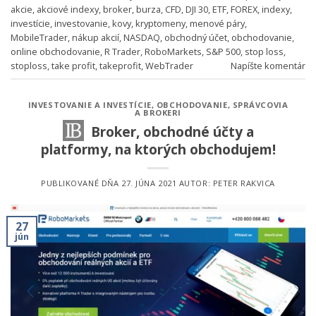
akcie
,
akciové indexy
,
broker
,
burza
,
CFD
,
DJI 30
,
ETF
,
FOREX
,
indexy
,
investície
,
investovanie
,
kovy
,
kryptomeny
,
menové páry
,
MobileTrader
,
nákup akcií
,
NASDAQ
,
obchodný účet
,
obchodovanie
,
online obchodovanie
,
R Trader
,
RoboMarkets
,
S&P 500
,
stop loss
,
stoploss
,
take profit
,
takeprofit
,
WebTrader
Napíšte komentár
INVESTOVANIE A INVESTÍCIE
,
OBCHODOVANIE
,
SPRÁVCOVIA
A BROKERI
Broker, obchodné účty a
platformy, na ktorých obchodujem!
PUBLIKOVANÉ DŇA
27. JÚNA 2021
AUTOR:
PETER RAKVICA
27
jún