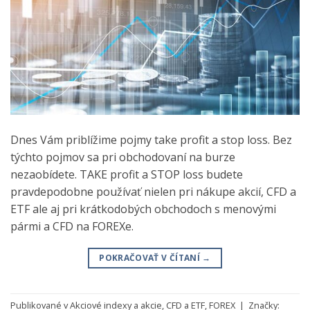
Dnes Vám priblížime pojmy take profit a stop loss. Bez
týchto pojmov sa pri obchodovaní na burze
nezaobídete. TAKE profit a STOP loss budete
pravdepodobne používať nielen pri nákupe akcií, CFD a
ETF ale aj pri krátkodobých obchodoch s menovými
pármi a CFD na FOREXe.
POKRAČOVAŤ V ČÍTANÍ
→
Publikované v
Akciové indexy a akcie
,
CFD a ETF
,
FOREX
|
Značky: