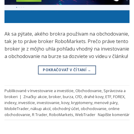
Ak sa pýtate, akého brokra používam na obchodovanie,
tak je to práve broker RoboMarkets. Prečo práve tento
broker je z môjho uhla pohľadu vhodný na investovanie
a obchodovanie na burze sa dozviete vo videu v článku!
POKRAČOVAŤ V ČÍTANÍ
→
Publikované v
Investovanie a investície
,
Obchodovanie
,
Správcovia a
brokeri
|
Značky:
akcie
,
broker
,
burza
,
CFD
,
drahé kovy
,
ETF
,
FOREX
,
indexy
,
investície
,
investovanie
,
kovy
,
kryptomeny
,
menové páry
,
MobileTrader
,
nákup akcií
,
obchodný účet
,
obchodovanie
,
online
obchodovanie
,
R Trader
,
RoboMarkets
,
WebTrader
Napíšte komentár