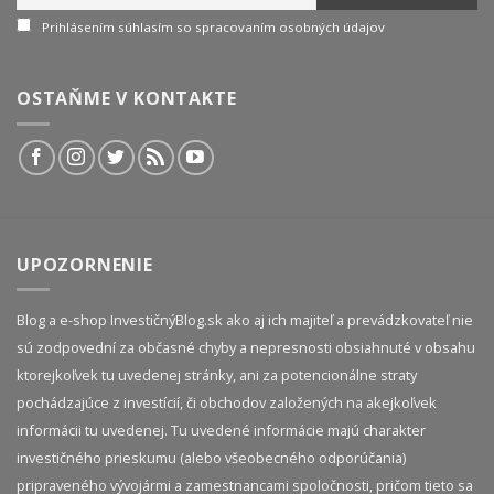
Prihlásením súhlasím so spracovaním osobných údajov
OSTAŇME V KONTAKTE
UPOZORNENIE
Blog a e-shop InvestičnýBlog.sk ako aj ich majiteľ a prevádzkovateľ nie
sú zodpovední za občasné chyby a nepresnosti obsiahnuté v obsahu
ktorejkoľvek tu uvedenej stránky, ani za potencionálne straty
pochádzajúce z investícií, či obchodov založených na akejkoľvek
informácii tu uvedenej. Tu uvedené informácie majú charakter
investičného prieskumu (alebo všeobecného odporúčania)
pripraveného vývojármi a zamestnancami spoločnosti, pričom tieto sa