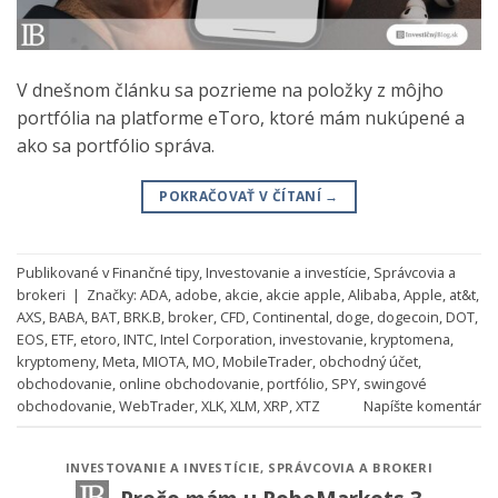
V dnešnom článku sa pozrieme na položky z môjho
portfólia na platforme eToro, ktoré mám nukúpené a
ako sa portfólio správa.
POKRAČOVAŤ V ČÍTANÍ
→
Publikované v
Finančné tipy
,
Investovanie a investície
,
Správcovia a
brokeri
|
Značky:
ADA
,
adobe
,
akcie
,
akcie apple
,
Alibaba
,
Apple
,
at&t
,
AXS
,
BABA
,
BAT
,
BRK.B
,
broker
,
CFD
,
Continental
,
doge
,
dogecoin
,
DOT
,
EOS
,
ETF
,
etoro
,
INTC
,
Intel Corporation
,
investovanie
,
kryptomena
,
kryptomeny
,
Meta
,
MIOTA
,
MO
,
MobileTrader
,
obchodný účet
,
obchodovanie
,
online obchodovanie
,
portfólio
,
SPY
,
swingové
obchodovanie
,
WebTrader
,
XLK
,
XLM
,
XRP
,
XTZ
Napíšte komentár
INVESTOVANIE A INVESTÍCIE
,
SPRÁVCOVIA A BROKERI