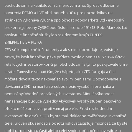
obchodovaní na kapitálovom či menovom trhu. Sprostredkovanie
otvorenia DEMO a LIVE obchodného účtu pre obchodníkov na
stránkach vykonáva výlučne spoločnosť RoboMarkets Ltd - evropský
broker regulovaný CySEC pod číslom licencie 191/13. RoboMarkets Ltd
poskytuje finančné služby len rezidentom krajín EU/EES.
ZRIEKNUTIE SA RIZIKA
CFD sú komplexné inštrumenty a ak s nimi obchodujete, existuje
riziko, že kvôli finančnej páke prídete rychlo o peniaze. 67.85% účtov
retailových investorov končí pri obchodovaní s týmto poskytovateľom v
strate. Zamyslite se nad tým, že chápete, ako CFD fungujú a či si
môžete dovoliť takto riskovať so svojimi peniazmi. Obchodovanie s
devízami a CFD na maržu so sebou nesie vysokú mieru rizika a
nemusí byť vhodné pre všetkých investorov. Minulá výkonnosť
nenaznačuje budúce výsledky.​ Akýkoľvek vysoký stupeň pákového
efektu môže pracovať proti vám aj pre vás. Pred rozhodnutím
investovať do devíz a CFD by ste mali dôkladne zvážiť svoje investičné
ciele, úroveň skúseností a ochotu riskovať.​ Existuje možnosť, že by ste
mohli utrpieť stratu časti alebo celej svojej počiatočnej investície, a