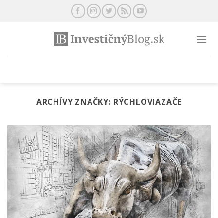
Preskočiť
na
obsah
ARCHÍVY ZNAČKY:
RÝCHLOVIAZAČE