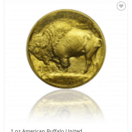
Pridať k
obľúbeným
1 oz American Buffalo United