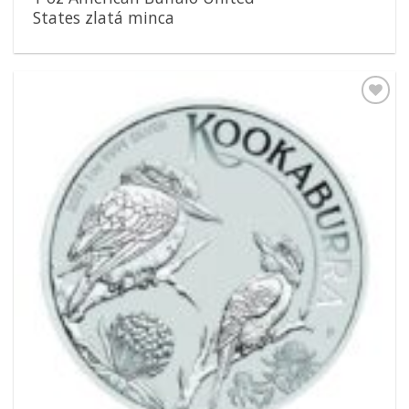
States zlatá minca
Pridať k
obľúbeným