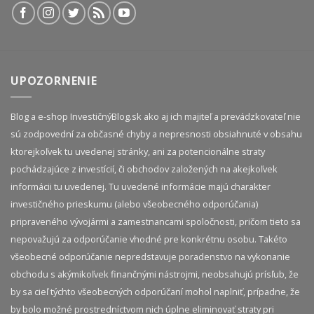
UPOZORNENIE
Blog a e-shop InvestičnýBlog.sk ako aj ich majiteľ a prevádzkovateľ nie
sú zodpovední za občasné chyby a nepresnosti obsiahnuté v obsahu
ktorejkoľvek tu uvedenej stránky, ani za potencionálne straty
pochádzajúce z investícií, či obchodov založených na akejkoľvek
informácii tu uvedenej. Tu uvedené informácie majú charakter
investičného prieskumu (alebo všeobecného odporúčania)
pripraveného vývojármi a zamestnancami spoločnosti, pričom tieto sa
nepovažujú za odporúčanie vhodné pre konkrétnu osobu. Takéto
všeobecné odporúčanie nepredstavuje poradenstvo na vykonanie
obchodu s akýmikoľvek finančnými nástrojmi, neobsahujú prísľub, že
by sa cieľ týchto všeobecných odporúčaní mohol naplniť, prípadne, že
by bolo možné prostredníctvom nich úplne eliminovať straty pri