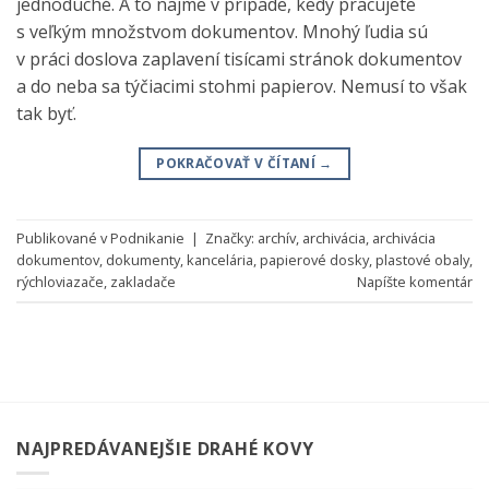
jednoduché. A to najme v prípade, kedy pracujete
s veľkým množstvom dokumentov. Mnohý ľudia sú
v práci doslova zaplavení tisícami stránok dokumentov
a do neba sa týčiacimi stohmi papierov. Nemusí to však
tak byť.
POKRAČOVAŤ V ČÍTANÍ
→
Publikované v
Podnikanie
|
Značky:
archív
,
archivácia
,
archivácia
dokumentov
,
dokumenty
,
kancelária
,
papierové dosky
,
plastové obaly
,
rýchloviazače
,
zakladače
Napíšte komentár
NAJPREDÁVANEJŠIE DRAHÉ KOVY