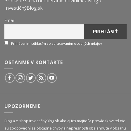
Prihláste sa na odoberanie noviniek z Blogu
InvestičnýBlog.sk
Email
Prihlásením súhlasím so spracovaním osobných údajov
OSTAŇME V KONTAKTE
UPOZORNENIE
Blog a e-shop InvestičnýBlog.sk ako aj ich majiteľ a prevádzkovateľ nie
sú zodpovední za občasné chyby a nepresnosti obsiahnuté v obsahu