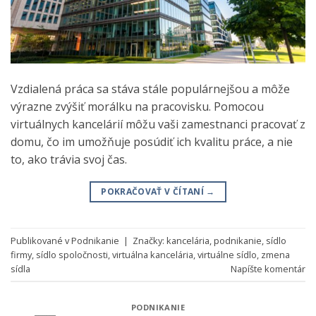
Vzdialená práca sa stáva stále populárnejšou a môže
výrazne zvýšiť morálku na pracovisku. Pomocou
virtuálnych kancelárií môžu vaši zamestnanci pracovať z
domu, čo im umožňuje posúdiť ich kvalitu práce, a nie
to, ako trávia svoj čas.
POKRAČOVAŤ V ČÍTANÍ
→
Publikované v
Podnikanie
|
Značky:
kancelária
,
podnikanie
,
sídlo
firmy
,
sídlo spoločnosti
,
virtuálna kancelária
,
virtuálne sídlo
,
zmena
sídla
Napíšte komentár
PODNIKANIE