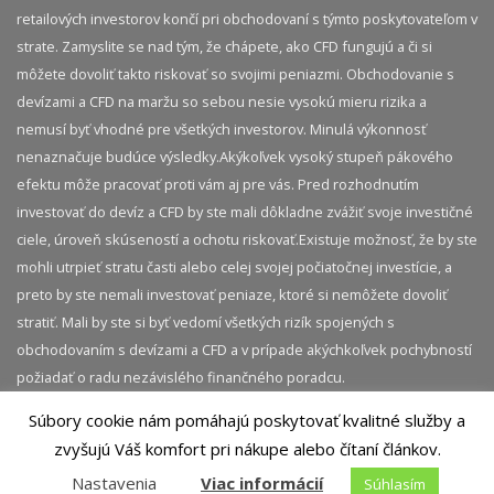
retailových investorov končí pri obchodovaní s týmto poskytovateľom v
strate. Zamyslite se nad tým, že chápete, ako CFD fungujú a či si
môžete dovoliť takto riskovať so svojimi peniazmi. Obchodovanie s
devízami a CFD na maržu so sebou nesie vysokú mieru rizika a
nemusí byť vhodné pre všetkých investorov. Minulá výkonnosť
nenaznačuje budúce výsledky.​ Akýkoľvek vysoký stupeň pákového
efektu môže pracovať proti vám aj pre vás. Pred rozhodnutím
investovať do devíz a CFD by ste mali dôkladne zvážiť svoje investičné
ciele, úroveň skúseností a ochotu riskovať.​ Existuje možnosť, že by ste
mohli utrpieť stratu časti alebo celej svojej počiatočnej investície, a
preto by ste nemali investovať peniaze, ktoré si nemôžete dovoliť
stratiť. Mali by ste si byť vedomí všetkých rizík spojených s
obchodovaním s devízami a CFD a v prípade akýchkoľvek pochybností
požiadať o radu nezávislého finančného poradcu.
Súbory cookie nám pomáhajú poskytovať kvalitné služby a
© 2026 InvestičnýBlog.sk | Všetky práva vyhradené.
zvyšujú Váš komfort pri nákupe alebo čítaní článkov.
Akékoľvek kopírovanie obsahu tejto stránky je bez
Nastavenia
Viac informácií
Súhlasím
predchádzajúceho súhlasu zakázané.