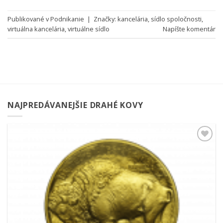
Publikované v
Podnikanie
|
Značky:
kancelária
,
sídlo spoločnosti
,
virtuálna kancelária
,
virtuálne sídlo
Napíšte komentár
NAJPREDÁVANEJŠIE DRAHÉ KOVY
Pridať k
obľúbeným