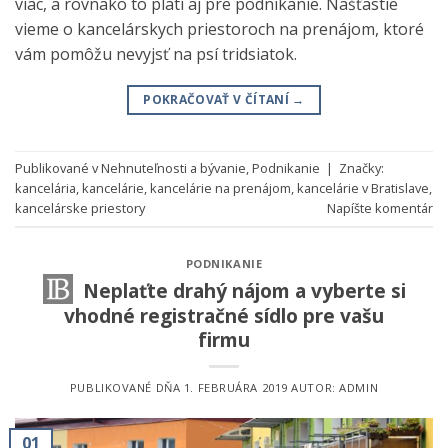
viac, a rovnako to platí aj pre podnikanie. Našťastie
vieme o kancelárskych priestoroch na prenájom, ktoré
vám pomôžu nevyjsť na psí tridsiatok.
POKRAČOVAŤ V ČÍTANÍ
→
Publikované v
Nehnuteľnosti a bývanie
,
Podnikanie
|
Značky:
kancelária
,
kancelárie
,
kancelárie na prenájom
,
kancelárie v Bratislave
,
kancelárske priestory
Napíšte komentár
PODNIKANIE
Neplaťte drahý nájom a vyberte si
vhodné registračné sídlo pre vašu
firmu
PUBLIKOVANÉ DŇA
1. FEBRUÁRA 2019
AUTOR:
ADMIN
01