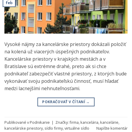
feb
Vysoké nájmy za kancelárske priestory dokázali položiť
na kolená už viacerých úspešných podnikateľov.
Kancelárske priestory v krajských mestách a v
Bratislave sú extrémne drahé, preto ak si chce
podnikateľ zabezpečiť vlastné priestory, z ktorých bude
vykonávať svoju podnikateľskú činnosť, musí hľadať
medzi lacnejšími nehnuteľnosťami.
POKRAČOVAŤ V ČÍTANÍ
→
Publikované v
Podnikanie
|
Značky:
firma
,
kancelária
,
kancelárie
,
kancelárske priestory
,
sídlo firmy
,
virtuálne sídlo
Napíšte komentár