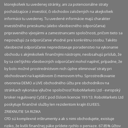
ktorejkoľvek tu uvedenej stránky, ani za potencionálne straty
pochádzajúce z investícií, či obchodov založených na akejkoľvek
informácii tu uvedenej. Tu uvedené informácie majú charakter
investičného prieskumu (alebo všeobecného odporúčania)
pripraveného vývojármi a zamestnancami spoločnosti, pričom tieto sa
nepovažujú za odporúčanie vhodné pre konkrétnu osobu. Takéto
všeobecné odporúčanie nepredstavuje poradenstvo na vykonanie
obchodu s akýmikoľvek finančnými nástrojmi, neobsahujú prísľub, že
by sa cieľ týchto všeobecných odporúčaní mohol naplniť, prípadne, že
by bolo možné prostredníctvom nich úplne eliminovať straty pri
obchodovaní na kapitálovom či menovom trhu. Sprostredkovanie
otvorenia DEMO a LIVE obchodného účtu pre obchodníkov na
stránkach vykonáva výlučne spoločnosť RoboMarkets Ltd - evropský
broker regulovaný CySEC pod číslom licencie 191/13. RoboMarkets Ltd
poskytuje finančné služby len rezidentom krajín EU/EES.
ZRIEKNUTIE SA RIZIKA
CFD sú komplexné inštrumenty a ak s nimi obchodujete, existuje
riziko, že kvôli finančnej páke prídete rychlo o peniaze. 67.85% účtov