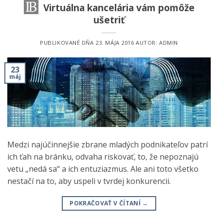
Virtuálna kancelária vám pomôže
ušetriť
PUBLIKOVANÉ DŇA
23. MÁJA 2016
AUTOR:
ADMIN
23
máj
Medzi najúčinnejšie zbrane mladých podnikateľov patrí
ich ťah na bránku, odvaha riskovať, to, že nepoznajú
vetu „nedá sa“ a ich entuziazmus. Ale ani toto všetko
nestačí na to, aby uspeli v tvrdej konkurencii.
POKRAČOVAŤ V ČÍTANÍ
→