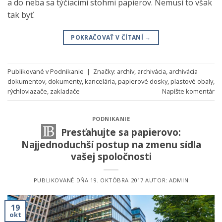
a do neba sa týčiacimi stohmi papierov. Nemusí to však
tak byť.
POKRAČOVAŤ V ČÍTANÍ
→
Publikované v
Podnikanie
|
Značky:
archív
,
archivácia
,
archivácia
dokumentov
,
dokumenty
,
kancelária
,
papierové dosky
,
plastové obaly
,
rýchloviazače
,
zakladače
Napíšte komentár
PODNIKANIE
Presťahujte sa papierovo:
Najjednoduchší postup na zmenu sídla
vašej spoločnosti
PUBLIKOVANÉ DŇA
19. OKTÓBRA 2017
AUTOR:
ADMIN
19
okt